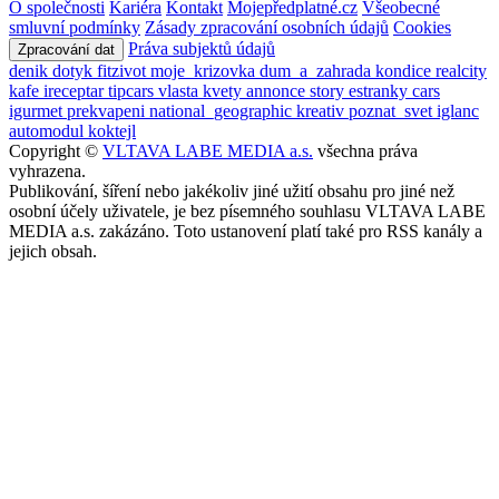
O společnosti
Kariéra
Kontakt
Mojepředplatné.cz
Všeobecné
smluvní podmínky
Zásady zpracování osobních údajů
Cookies
Práva subjektů údajů
Zpracování dat
denik
dotyk
fitzivot
moje_krizovka
dum_a_zahrada
kondice
realcity
kafe
ireceptar
tipcars
vlasta
kvety
annonce
story
estranky
cars
igurmet
prekvapeni
national_geographic
kreativ
poznat_svet
iglanc
automodul
koktejl
Copyright ©
VLTAVA LABE MEDIA a.s.
všechna práva
vyhrazena.
Publikování, šíření nebo jakékoliv jiné užití obsahu pro jiné než
osobní účely uživatele, je bez písemného souhlasu VLTAVA LABE
MEDIA a.s. zakázáno. Toto ustanovení platí také pro RSS kanály a
jejich obsah.