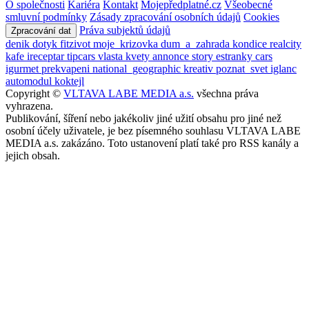
O společnosti
Kariéra
Kontakt
Mojepředplatné.cz
Všeobecné
smluvní podmínky
Zásady zpracování osobních údajů
Cookies
Práva subjektů údajů
Zpracování dat
denik
dotyk
fitzivot
moje_krizovka
dum_a_zahrada
kondice
realcity
kafe
ireceptar
tipcars
vlasta
kvety
annonce
story
estranky
cars
igurmet
prekvapeni
national_geographic
kreativ
poznat_svet
iglanc
automodul
koktejl
Copyright ©
VLTAVA LABE MEDIA a.s.
všechna práva
vyhrazena.
Publikování, šíření nebo jakékoliv jiné užití obsahu pro jiné než
osobní účely uživatele, je bez písemného souhlasu VLTAVA LABE
MEDIA a.s. zakázáno. Toto ustanovení platí také pro RSS kanály a
jejich obsah.