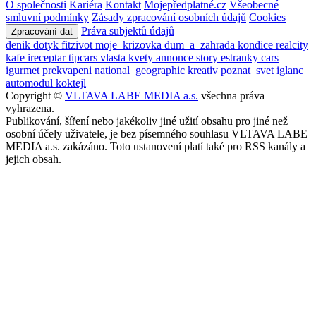
O společnosti
Kariéra
Kontakt
Mojepředplatné.cz
Všeobecné
smluvní podmínky
Zásady zpracování osobních údajů
Cookies
Práva subjektů údajů
Zpracování dat
denik
dotyk
fitzivot
moje_krizovka
dum_a_zahrada
kondice
realcity
kafe
ireceptar
tipcars
vlasta
kvety
annonce
story
estranky
cars
igurmet
prekvapeni
national_geographic
kreativ
poznat_svet
iglanc
automodul
koktejl
Copyright ©
VLTAVA LABE MEDIA a.s.
všechna práva
vyhrazena.
Publikování, šíření nebo jakékoliv jiné užití obsahu pro jiné než
osobní účely uživatele, je bez písemného souhlasu VLTAVA LABE
MEDIA a.s. zakázáno. Toto ustanovení platí také pro RSS kanály a
jejich obsah.