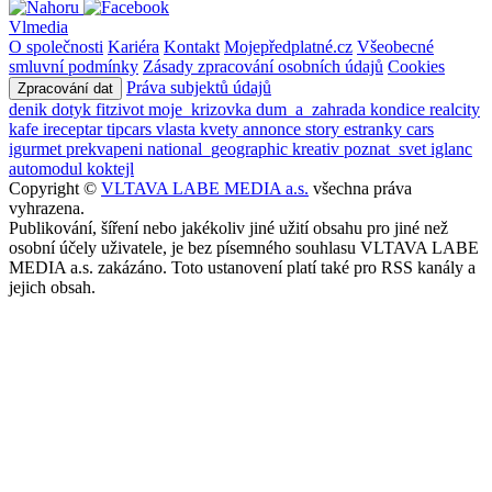
Vlmedia
O společnosti
Kariéra
Kontakt
Mojepředplatné.cz
Všeobecné
smluvní podmínky
Zásady zpracování osobních údajů
Cookies
Práva subjektů údajů
Zpracování dat
denik
dotyk
fitzivot
moje_krizovka
dum_a_zahrada
kondice
realcity
kafe
ireceptar
tipcars
vlasta
kvety
annonce
story
estranky
cars
igurmet
prekvapeni
national_geographic
kreativ
poznat_svet
iglanc
automodul
koktejl
Copyright ©
VLTAVA LABE MEDIA a.s.
všechna práva
vyhrazena.
Publikování, šíření nebo jakékoliv jiné užití obsahu pro jiné než
osobní účely uživatele, je bez písemného souhlasu VLTAVA LABE
MEDIA a.s. zakázáno. Toto ustanovení platí také pro RSS kanály a
jejich obsah.