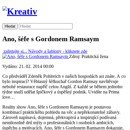
Ano, šéfe s Gordonem Ramsaym
zalistujte si...
Návody a šablony -
kliknete zde
Zdroj: Praktická žena
Vydáno: 21. 02. 2014 00:00
Co předváděl Zdeněk Pohlreich v našich hospodách asi znáte. A co
bylo inspirací? Věhlasný šéfkuchař Gordon Ramsay navštěvuje
nebohé restaurace napříč celou Anglií. Z každé se během jednoho
týdne snaží udělat špičkový a úspěšný podnik. Uvidíte na Prima
love…
Reality show Ano, šéfe s Gordonem Ramsaym je poutavou
kombinací praktického pohledu na věc a nepřekonatelné zábavy.
Zároveň napínavá, dojemná, překvapivá a inspirující podívaná
nemilosrdně drtí mýty o profesionálních i osobních ambicích,
úspěchu a motivacích. Ano, šéfe s Gordonem Ramsaym dokazuje,