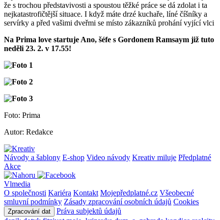
že s trochou představivosti a spoustou těžké práce se dá zdolat i ta
nejkatastrofičtější situace. I když máte drzé kuchaře, líné číšníky a
servírky a před vašimi dveřmi se místo zákazníků prohání vyjící vlci
Na Prima love startuje Ano, šéfe s Gordonem Ramsaym již tuto
neděli 23. 2. v 17.55!
Foto: Prima
Autor: Redakce
Návody a šablony
E-shop
Video návody
Kreativ miluje
Předplatné
Akce
Vlmedia
O společnosti
Kariéra
Kontakt
Mojepředplatné.cz
Všeobecné
smluvní podmínky
Zásady zpracování osobních údajů
Cookies
Práva subjektů údajů
Zpracování dat