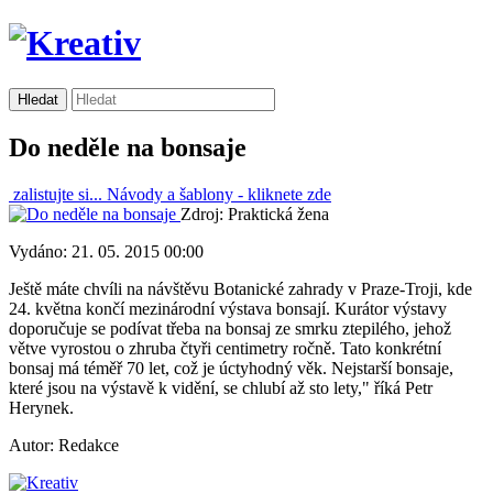
Do neděle na bonsaje
zalistujte si...
Návody a šablony -
kliknete zde
Zdroj: Praktická žena
Vydáno: 21. 05. 2015 00:00
Ještě máte chvíli na návštěvu Botanické zahrady v Praze-Troji, kde
24. května končí mezinárodní výstava bonsají. Kurátor výstavy
doporučuje se podívat třeba na bonsaj ze smrku ztepilého, jehož
větve vyrostou o zhruba čtyři centimetry ročně. Tato konkrétní
bonsaj má téměř 70 let, což je úctyhodný věk. Nejstarší bonsaje,
které jsou na výstavě k vidění, se chlubí až sto lety," říká Petr
Herynek.
Autor: Redakce