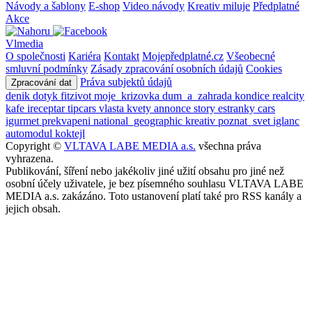
Návody a šablony
E-shop
Video návody
Kreativ miluje
Předplatné
Akce
Vlmedia
O společnosti
Kariéra
Kontakt
Mojepředplatné.cz
Všeobecné
smluvní podmínky
Zásady zpracování osobních údajů
Cookies
Práva subjektů údajů
Zpracování dat
denik
dotyk
fitzivot
moje_krizovka
dum_a_zahrada
kondice
realcity
kafe
ireceptar
tipcars
vlasta
kvety
annonce
story
estranky
cars
igurmet
prekvapeni
national_geographic
kreativ
poznat_svet
iglanc
automodul
koktejl
Copyright ©
VLTAVA LABE MEDIA a.s.
všechna práva
vyhrazena.
Publikování, šíření nebo jakékoliv jiné užití obsahu pro jiné než
osobní účely uživatele, je bez písemného souhlasu VLTAVA LABE
MEDIA a.s. zakázáno. Toto ustanovení platí také pro RSS kanály a
jejich obsah.