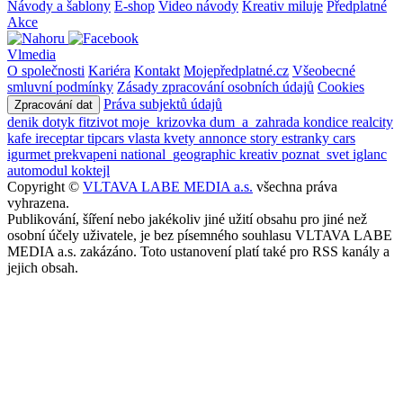
Návody a šablony
E-shop
Video návody
Kreativ miluje
Předplatné
Akce
Vlmedia
O společnosti
Kariéra
Kontakt
Mojepředplatné.cz
Všeobecné
smluvní podmínky
Zásady zpracování osobních údajů
Cookies
Práva subjektů údajů
Zpracování dat
denik
dotyk
fitzivot
moje_krizovka
dum_a_zahrada
kondice
realcity
kafe
ireceptar
tipcars
vlasta
kvety
annonce
story
estranky
cars
igurmet
prekvapeni
national_geographic
kreativ
poznat_svet
iglanc
automodul
koktejl
Copyright ©
VLTAVA LABE MEDIA a.s.
všechna práva
vyhrazena.
Publikování, šíření nebo jakékoliv jiné užití obsahu pro jiné než
osobní účely uživatele, je bez písemného souhlasu VLTAVA LABE
MEDIA a.s. zakázáno. Toto ustanovení platí také pro RSS kanály a
jejich obsah.