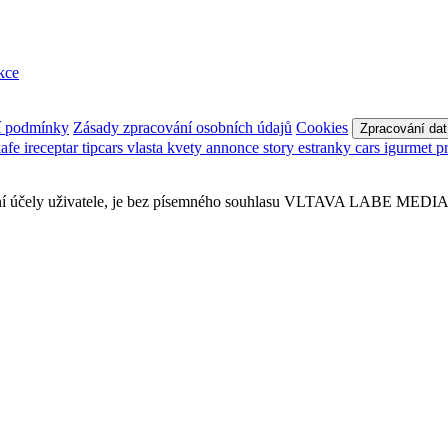
kce
í podmínky
Zásady zpracování osobních údajů
Cookies
Zpracování dat
kafe
ireceptar
tipcars
vlasta
kvety
annonce
story
estranky
cars
igurmet
p
sobní účely uživatele, je bez písemného souhlasu VLTAVA LABE MEDIA a.