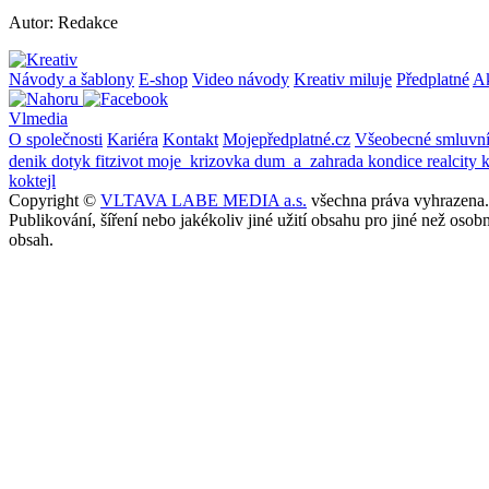
Autor: Redakce
Návody a šablony
E-shop
Video návody
Kreativ miluje
Předplatné
A
Vlmedia
O společnosti
Kariéra
Kontakt
Mojepředplatné.cz
Všeobecné smluvn
denik
dotyk
fitzivot
moje_krizovka
dum_a_zahrada
kondice
realcity
koktejl
Copyright ©
VLTAVA LABE MEDIA a.s.
všechna práva vyhrazena.
Publikování, šíření nebo jakékoliv jiné užití obsahu pro jiné než o
obsah.