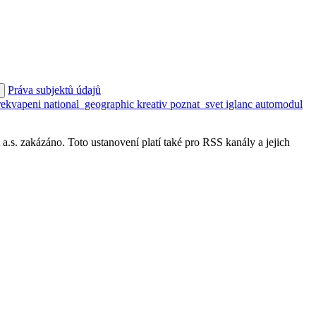
Práva subjektů údajů
rekvapeni
national_geographic
kreativ
poznat_svet
iglanc
automodul
s. zakázáno. Toto ustanovení platí také pro RSS kanály a jejich