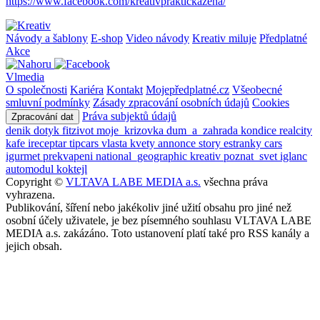
https://www.facebook.com/kreativpraktickazena/
Návody a šablony
E-shop
Video návody
Kreativ miluje
Předplatné
Akce
Vlmedia
O společnosti
Kariéra
Kontakt
Mojepředplatné.cz
Všeobecné
smluvní podmínky
Zásady zpracování osobních údajů
Cookies
Práva subjektů údajů
Zpracování dat
denik
dotyk
fitzivot
moje_krizovka
dum_a_zahrada
kondice
realcity
kafe
ireceptar
tipcars
vlasta
kvety
annonce
story
estranky
cars
igurmet
prekvapeni
national_geographic
kreativ
poznat_svet
iglanc
automodul
koktejl
Copyright ©
VLTAVA LABE MEDIA a.s.
všechna práva
vyhrazena.
Publikování, šíření nebo jakékoliv jiné užití obsahu pro jiné než
osobní účely uživatele, je bez písemného souhlasu VLTAVA LABE
MEDIA a.s. zakázáno. Toto ustanovení platí také pro RSS kanály a
jejich obsah.