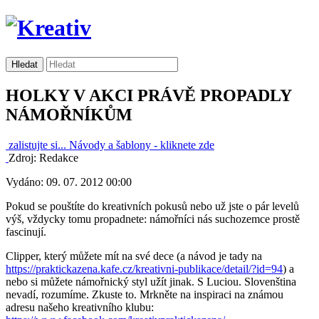
HOLKY V AKCI PRÁVĚ PROPADLY
NÁMOŘNÍKŮM
zalistujte si...
Návody a šablony -
kliknete zde
Zdroj: Redakce
Vydáno: 09. 07. 2012 00:00
Pokud se pouštíte do kreativních pokusů nebo už jste o pár levelů
výš, vždycky tomu propadnete: námořníci nás suchozemce prostě
fascinují.
Clipper, který můžete mít na své dece (a návod je tady na
https://praktickazena.kafe.cz/kreativni-publikace/detail/?id=94
) a
nebo si můžete námořnický styl užít jinak. S Luciou. Slovenština
nevadí, rozumíme. Zkuste to. Mrkněte na inspiraci na známou
adresu našeho kreativního klubu: