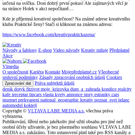
určená na svíčku. Dost dobrý první pokus! Ale zajímavých věcí je
na stránce Holek v akci nepočítaně…
Kde je příjemná kreativní společnost? Na známé adrese kreativního
klubu Praktické ženy! Stačí si kliknout na známou adresu:
https://www.facebook.com/kreativpraktickazena/
Návody a šablony
E-shop
Video návody
Kreativ miluje
Předplatné
Akce
Vlmedia
O společnosti
Kariéra
Kontakt
Mojepředplatné.cz
Všeobecné
smluvní podmínky
Zásady zpracování osobních údajů
Cookies
Práva subjektů údajů
Zpracování dat
denik
dotyk
fitzivot
moje_krizovka
dum_a_zahrada
kondice
realcity
kafe
ireceptar
tipcars
vlasta
kvety
annonce
story
estranky
cars
igurmet
prekvapeni
national_geographic
kreativ
poznat_svet
iglanc
automodul
koktejl
Copyright ©
VLTAVA LABE MEDIA a.s.
všechna práva
vyhrazena.
Publikování, šíření nebo jakékoliv jiné užití obsahu pro jiné než
osobní účely uživatele, je bez písemného souhlasu VLTAVA LABE
MEDIA a.s. zakázáno. Toto ustanovení platí také pro RSS kanály a