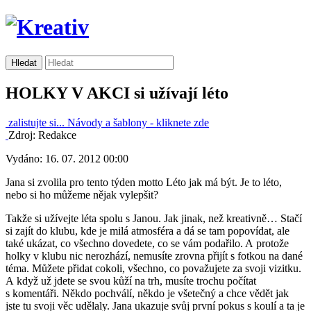
HOLKY V AKCI si užívají léto
zalistujte si...
Návody a šablony -
kliknete zde
Zdroj: Redakce
Vydáno: 16. 07. 2012 00:00
Jana si zvolila pro tento týden motto Léto jak má být. Je to léto,
nebo si ho můžeme nějak vylepšit?
Takže si užívejte léta spolu s Janou. Jak jinak, než kreativně… Stačí
si zajít do klubu, kde je milá atmosféra a dá se tam popovídat, ale
také ukázat, co všechno dovedete, co se vám podařilo. A protože
holky v klubu nic nerozhází, nemusíte zrovna přijít s fotkou na dané
téma. Můžete přidat cokoli, všechno, co považujete za svoji vizitku.
A když už jdete se svou kůží na trh, musíte trochu počítat
s komentáři. Někdo pochválí, někdo je všetečný a chce vědět jak
jste tu svoji věc udělaly. Jana ukazuje svůj první pokus s koulí a ta je