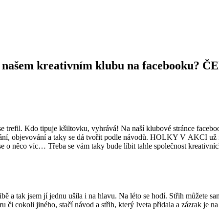
 našem kreativním klubu na facebooku? 
ost se trefil. Kdo tipuje kšiltovku, vyhrává! Na naší klubové stránc
oukání, objevování a taky se dá tvořit podle návodů. HOLKY V AKCI už
 zase o něco víc… Třeba se vám taky bude líbit tahle společnost kreativní
a tak jsem jí jednu ušila i na hlavu. Na léto se hodí. Střih můžete sa
či cokoli jiného, stačí návod a střih, který Iveta přidala a zázrak je na