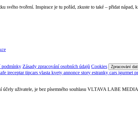
vého tvoření. Inspirace je tu pořád, zkuste to také – přidat nápad, kte
kce
í podmínky
Zásady zpracování osobních údajů
Cookies
Zpracování dat
kafe
ireceptar
tipcars
vlasta
kvety
annonce
story
estranky
cars
igurmet
p
sobní účely uživatele, je bez písemného souhlasu VLTAVA LABE MEDIA a.