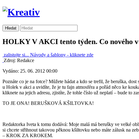
HOLKY V AKCI tento týden. Co nového v
zalistujte si...
Návody a šablony -
kliknete zde
Zdroj: Redakce
Vydáno: 25. 06. 2012 00:00
Poznáte co je na fotce? Můžete hádat a kdo se trefil, že beruška, d
u Holek v akci a uvidíte, že je tu fajn atmosféra a pořád něco ke k
kliknete na jejich adresu, zjistíte, že tohle číslo už neplatí – bude to
TO JE ONA! BERUŠKOVÁ KŠILTOVKA!
Redaktorka Iveta k tomu dodává: Moje malá má berušky ve velké oblibě 
si chcete střihnout takovou pěknou kšiltovku nebo máte zálusk na zebru 
– KROK ZA KROKEM.