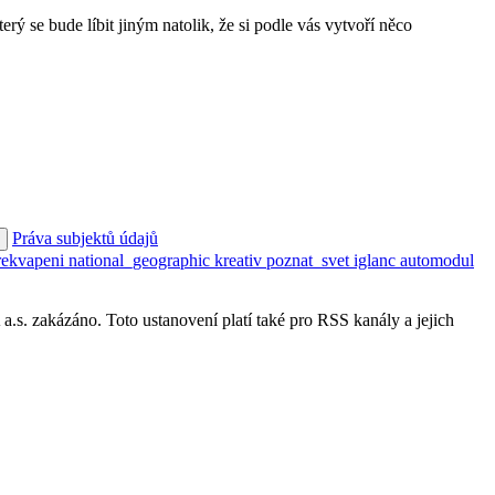
rý se bude líbit jiným natolik, že si podle vás vytvoří něco
Práva subjektů údajů
rekvapeni
national_geographic
kreativ
poznat_svet
iglanc
automodul
s. zakázáno. Toto ustanovení platí také pro RSS kanály a jejich