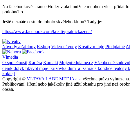
Na facebookové stránce Holky v akci můžete mnohem víc – přidat fotku s
podobného.
Ještě neznáte cestu do tohoto skvělého klubu? Tady je:
https://www.facebook.com/kreativpraktickazena/
Návody a šablony
E-shop
Video návody
Kreativ miluje
Předplatné
A
Vlmedia
O společnosti
Kariéra
Kontakt
Mojepředplatné.cz
Všeobecné smluvn
denik
dotyk
fitzivot
moje_krizovka
dum_a_zahrada
kondice
realcity
koktejl
Copyright ©
VLTAVA LABE MEDIA a.s.
všechna práva vyhrazena.
Publikování, šíření nebo jakékoliv jiné užití obsahu pro jiné než o
obsah.