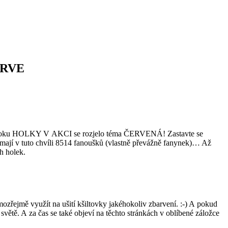
ČERVE
e facebooku HOLKY V AKCI se rozjelo téma ČERVENÁ! Zastavte se
 mají v tuto chvíli 8514 fanoušků (vlastně převážně fanynek)… Až
ch holek.
mozřejmě využít na ušití kšiltovky jakéhokoliv zbarvení. :-) A pokud
 světě. A za čas se také objeví na těchto stránkách v oblíbené záložce