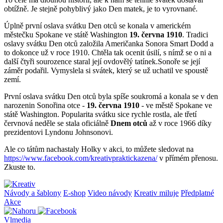
obtížně. Je stejně pohyblivý jako Den matek, je to vyrovnané.
Úplně první oslava svátku Den otců se konala v americkém
městečku Spokane ve státě Washington
19. června 1910
. Tradici
oslavy svátku Den otců založila Američanka Sonora Smart Dodd a
to dokonce už v roce 1910. Chtěla tak ocenit úsilí, s nímž se o ni a
další čtyři sourozence staral její ovdovělý tatínek.Sonoře se její
záměr podařil. Vymyslela si svátek, který se už uchatil ve spoustě
zemí.
První oslava svátku Den otců byla spíše soukromá a konala se v den
narozenin Sonořina otce -
19. června 1910
- ve městě Spokane ve
státě Washington. Popularita svátku sice rychle rostla, ale třetí
červnová neděle se stala oficiálně
Dnem otců
až v roce 1966 díky
prezidentovi Lyndonu Johnsonovi.
Ale co tátům nachastaly Holky v akci, to můžete sledovat na
https://www.facebook.com/kreativpraktickazena/
v přímém přenosu.
Zkuste to.
Návody a šablony
E-shop
Video návody
Kreativ miluje
Předplatné
Akce
Vlmedia