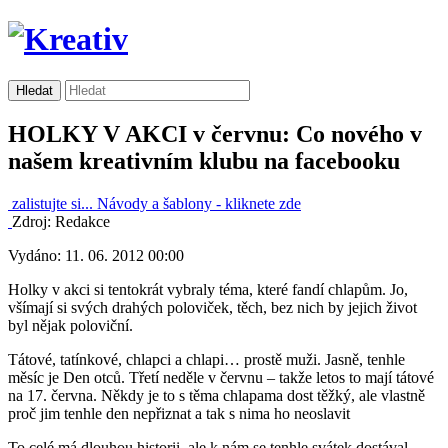
HOLKY V AKCI v červnu: Co nového v
našem kreativním klubu na facebooku
zalistujte si...
Návody a šablony -
kliknete zde
Zdroj: Redakce
Vydáno: 11. 06. 2012 00:00
Holky v akci si tentokrát vybraly téma, které fandí chlapům. Jo,
všímají si svých drahých poloviček, těch, bez nich by jejich život
byl nějak poloviční.
Tátové, tatínkové, chlapci a chlapi… prostě muži. Jasně, tenhle
měsíc je Den otců. Třetí neděle v červnu – takže letos to mají tátové
na 17. června. Někdy je to s těma chlapama dost těžký, ale vlastně
proč jim tenhle den nepřiznat a tak s nima ho neoslavit
To celé má dlouhou historii, ale k nám se tenhle svátek dostával