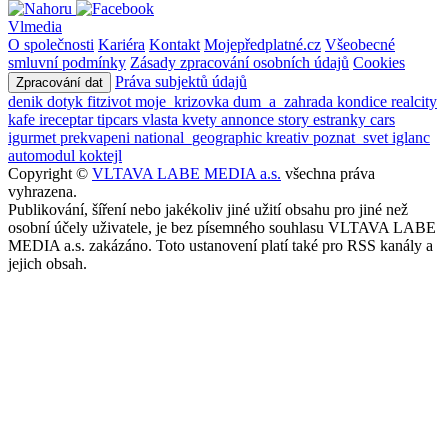
Vlmedia
O společnosti
Kariéra
Kontakt
Mojepředplatné.cz
Všeobecné
smluvní podmínky
Zásady zpracování osobních údajů
Cookies
Práva subjektů údajů
Zpracování dat
denik
dotyk
fitzivot
moje_krizovka
dum_a_zahrada
kondice
realcity
kafe
ireceptar
tipcars
vlasta
kvety
annonce
story
estranky
cars
igurmet
prekvapeni
national_geographic
kreativ
poznat_svet
iglanc
automodul
koktejl
Copyright ©
VLTAVA LABE MEDIA a.s.
všechna práva
vyhrazena.
Publikování, šíření nebo jakékoliv jiné užití obsahu pro jiné než
osobní účely uživatele, je bez písemného souhlasu VLTAVA LABE
MEDIA a.s. zakázáno. Toto ustanovení platí také pro RSS kanály a
jejich obsah.