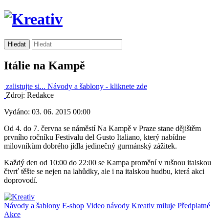
Itálie na Kampě
zalistujte si...
Návody a šablony -
kliknete zde
Zdroj: Redakce
Vydáno: 03. 06. 2015 00:00
Od 4. do 7. června se náměstí Na Kampě v Praze stane dějištěm
prvního ročníku Festivalu del Gusto Italiano, který nabídne
milovníkům dobrého jídla jedinečný gurmánský zážitek.
Každý den od 10:00 do 22:00 se Kampa promění v rušnou italskou
čtvrť těšte se nejen na lahůdky, ale i na italskou hudbu, která akci
doprovodí.
Návody a šablony
E-shop
Video návody
Kreativ miluje
Předplatné
Akce