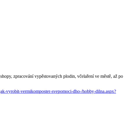
hopy, zpracování vypěstovaných plodin, včelaření ve městě, až po
z/jak-vyrobit-vermikomposter-svepomoci-dho-/hobby-dilna.aspx?