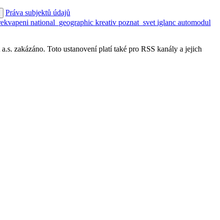
Práva subjektů údajů
rekvapeni
national_geographic
kreativ
poznat_svet
iglanc
automodul
s. zakázáno. Toto ustanovení platí také pro RSS kanály a jejich