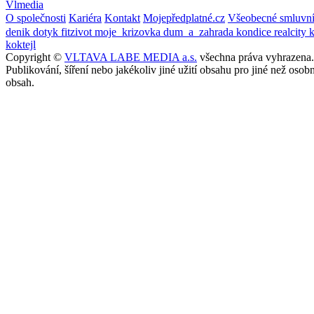
Vlmedia
O společnosti
Kariéra
Kontakt
Mojepředplatné.cz
Všeobecné smluvn
denik
dotyk
fitzivot
moje_krizovka
dum_a_zahrada
kondice
realcity
koktejl
Copyright ©
VLTAVA LABE MEDIA a.s.
všechna práva vyhrazena.
Publikování, šíření nebo jakékoliv jiné užití obsahu pro jiné než o
obsah.