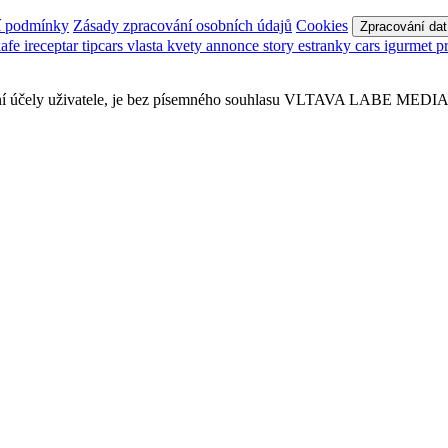
í podmínky
Zásady zpracování osobních údajů
Cookies
Zpracování dat
kafe
ireceptar
tipcars
vlasta
kvety
annonce
story
estranky
cars
igurmet
p
sobní účely uživatele, je bez písemného souhlasu VLTAVA LABE MEDIA a.