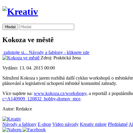
Kokoza ve městě
zalistujte si...
Návody a šablony -
kliknete zde
Zdroj: Praktická žena
Vydáno: 13. 04. 2015 00:00
Sdružení Kokoza s jarem rozbíhá další cyklus workshopů o městském 
plánování a legislativní uchopení městské komunitní zahrady.
Více najdete na:
www.kokoza.cz/workshopy
, a reportáž z populárn
c=A140909_120832_hobby-domov_mce
.
Autor: Redakce
Návody a šablony
E-shop
Video návody
Kreativ miluje
Předplatné
A