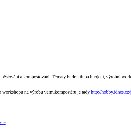
pěstování a kompostování. Tématy budou třeba hnojení, výrobní works
ího workshopu na výrobu vermikompostéru je tady
http://hobby.idnes.c
kce