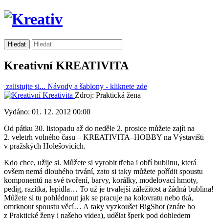
Kreativní KREATIVITA
zalistujte si...
Návody a šablony -
kliknete zde
Zdroj: Praktická žena
Vydáno: 01. 12. 2012 00:00
Od pátku 30. listopadu až do neděle 2. prosice můžete zajít na
2. veletrh volného času – KREATIVITA–HOBBY na Výstavišti
v pražských Holešovicích.
Kdo chce, užije si. Můžete si vyrobit třeba i obří bublinu, která
ovšem nemá dlouhého trvání, zato si taky můžete pořídit spoustu
komponentů na své tvoření, barvy, korálky, modelovací hmoty,
pedig, razítka, lepidla… To už je trvalejší záležitost a žádná bublina!
Můžete si tu pohlédnout jak se pracuje na kolovratu nebo tká,
omrknout spoustu věcí… A taky vyzkoušet BigShot (znáte ho
z Praktické ženy i našeho videa), udělat šperk pod dohledem