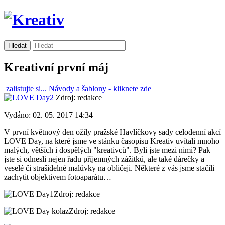
Kreativní první máj
zalistujte si...
Návody a šablony -
kliknete zde
Zdroj: redakce
Vydáno: 02. 05. 2017 14:34
V první květnový den ožily pražské Havlíčkovy sady celodenní akcí
LOVE Day, na které jsme ve stánku časopisu Kreativ uvítali mnoho
malých, větších i dospělých "kreativců". Byli jste mezi nimi? Pak
jste si odnesli nejen řadu příjemných zážitků, ale také dárečky a
veselé či strašidelné malůvky na obličeji. Některé z vás jsme stačili
zachytit objektivem fotoaparátu…
Zdroj: redakce
Zdroj: redakce