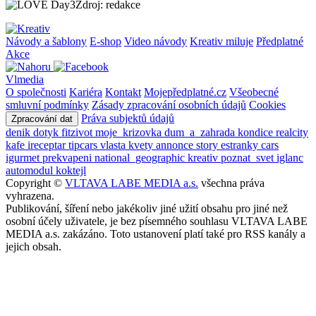
Zdroj: redakce
Návody a šablony
E-shop
Video návody
Kreativ miluje
Předplatné
Akce
Vlmedia
O společnosti
Kariéra
Kontakt
Mojepředplatné.cz
Všeobecné
smluvní podmínky
Zásady zpracování osobních údajů
Cookies
Práva subjektů údajů
Zpracování dat
denik
dotyk
fitzivot
moje_krizovka
dum_a_zahrada
kondice
realcity
kafe
ireceptar
tipcars
vlasta
kvety
annonce
story
estranky
cars
igurmet
prekvapeni
national_geographic
kreativ
poznat_svet
iglanc
automodul
koktejl
Copyright ©
VLTAVA LABE MEDIA a.s.
všechna práva
vyhrazena.
Publikování, šíření nebo jakékoliv jiné užití obsahu pro jiné než
osobní účely uživatele, je bez písemného souhlasu VLTAVA LABE
MEDIA a.s. zakázáno. Toto ustanovení platí také pro RSS kanály a
jejich obsah.