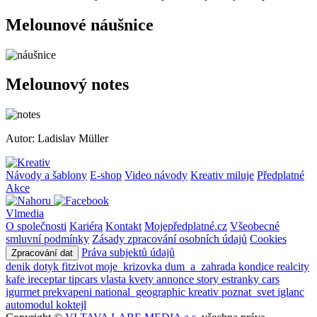
Melounové náušnice
Melounový notes
Autor: Ladislav Müller
Návody a šablony
E-shop
Video návody
Kreativ miluje
Předplatné
Akce
Vlmedia
O společnosti
Kariéra
Kontakt
Mojepředplatné.cz
Všeobecné
smluvní podmínky
Zásady zpracování osobních údajů
Cookies
Práva subjektů údajů
Zpracování dat
denik
dotyk
fitzivot
moje_krizovka
dum_a_zahrada
kondice
realcity
kafe
ireceptar
tipcars
vlasta
kvety
annonce
story
estranky
cars
igurmet
prekvapeni
national_geographic
kreativ
poznat_svet
iglanc
automodul
koktejl