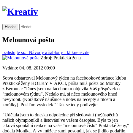
Melounová pošta
zalistujte si...
Návody a šablony -
kliknete zde
Zdroj: Praktická žena
Vydáno: 04. 08. 2012 00:00
Sotva odstartoval Melounový týden na facebookové stránce klubu
Praktické ženy HOLKY V AKCI, přišla milá pošta od Moniky
z Berouna: "Dnes jsem na facebooku objevila Váš příspěvek o
"melounovém týdnu". Nedalo mi, si něco melounového hned
nevyrobit. (Korálkové náušnice a notes na recepty s filcem a
korálky). Posílám výsledek." Tak se tedy podívejte…
"Udělala jsem to dneska odpoledne při sledování (ne)úspěchů
našich olympioniků a listování ve vašem časopise. Byla to jen
taková spontální reakce na vaše "melounové číslo" Praktické ženy,"
dodala Monika. A vy můžete sami posoudit, jak se jí dílo podařilo.