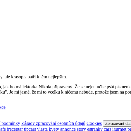
, ale krasopis patří k těm nejlepším.
, jak ho má lektorka Nikola připravený. Že se nejen učíte psát písmenka,
. Je mi jasné, že mi to vcelku k ničemu nebude, protože jsem na pomal
kce
í podmínky
Zásady zpracování osobních údajů
Cookies
Zpracování dat
kafe
ireceptar
tipcars
vlasta
kvety
annonce
story
estranky
cars
igurmet
p