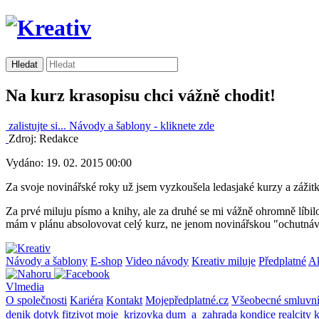
Na kurz krasopisu chci vážně chodit!
zalistujte si...
Návody a šablony -
kliknete zde
Zdroj: Redakce
Vydáno: 19. 02. 2015 00:00
Za svoje novinářské roky už jsem vyzkoušela ledasjaké kurzy a zážitky
Za prvé miluju písmo a knihy, ale za druhé se mi vážně ohromně líbilo
mám v plánu absolovovat celý kurz, ne jenom novinářskou "ochutnávku"
Návody a šablony
E-shop
Video návody
Kreativ miluje
Předplatné
A
Vlmedia
O společnosti
Kariéra
Kontakt
Mojepředplatné.cz
Všeobecné smluvn
denik
dotyk
fitzivot
moje_krizovka
dum_a_zahrada
kondice
realcity