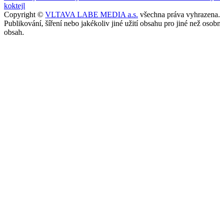
koktejl
Copyright ©
VLTAVA LABE MEDIA a.s.
všechna práva vyhrazena.
Publikování, šíření nebo jakékoliv jiné užití obsahu pro jiné než o
obsah.