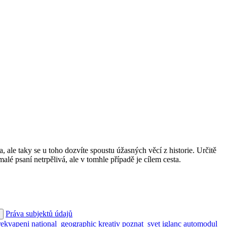
 ale taky se u toho dozvíte spoustu úžasných věcí z historie. Určitě
é psaní netrpělivá, ale v tomhle případě je cílem cesta.
Práva subjektů údajů
rekvapeni
national_geographic
kreativ
poznat_svet
iglanc
automodul