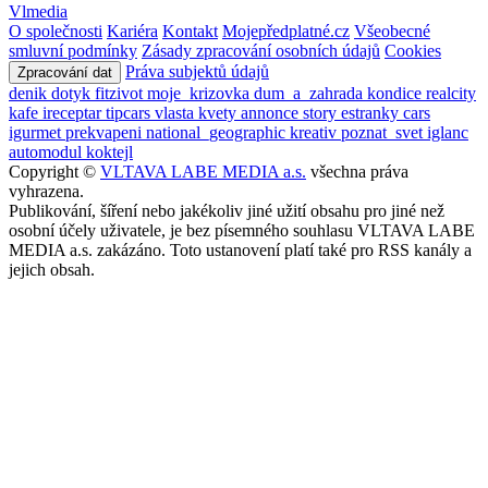
Vlmedia
O společnosti
Kariéra
Kontakt
Mojepředplatné.cz
Všeobecné
smluvní podmínky
Zásady zpracování osobních údajů
Cookies
Práva subjektů údajů
Zpracování dat
denik
dotyk
fitzivot
moje_krizovka
dum_a_zahrada
kondice
realcity
kafe
ireceptar
tipcars
vlasta
kvety
annonce
story
estranky
cars
igurmet
prekvapeni
national_geographic
kreativ
poznat_svet
iglanc
automodul
koktejl
Copyright ©
VLTAVA LABE MEDIA a.s.
všechna práva
vyhrazena.
Publikování, šíření nebo jakékoliv jiné užití obsahu pro jiné než
osobní účely uživatele, je bez písemného souhlasu VLTAVA LABE
MEDIA a.s. zakázáno. Toto ustanovení platí také pro RSS kanály a
jejich obsah.