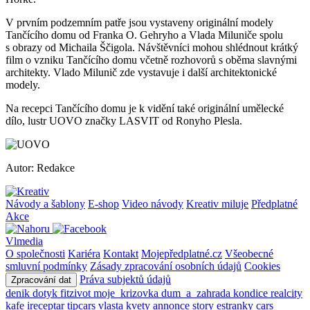
V prvním podzemním patře jsou vystaveny originální modely
Tančícího domu od Franka O. Gehryho a Vlada Miluniče spolu
s obrazy od Michaila Ščigola. Návštěvníci mohou shlédnout krátký
film o vzniku Tančícího domu včetně rozhovorů s oběma slavnými
architekty. Vlado Milunič zde vystavuje i další architektonické
modely.
Na recepci Tančícího domu je k vidění také originální umělecké
dílo, lustr UOVO značky LASVIT od Ronyho Plesla.
Autor: Redakce
Návody a šablony
E-shop
Video návody
Kreativ miluje
Předplatné
Akce
Vlmedia
O společnosti
Kariéra
Kontakt
Mojepředplatné.cz
Všeobecné
smluvní podmínky
Zásady zpracování osobních údajů
Cookies
Práva subjektů údajů
Zpracování dat
denik
dotyk
fitzivot
moje_krizovka
dum_a_zahrada
kondice
realcity
kafe
ireceptar
tipcars
vlasta
kvety
annonce
story
estranky
cars