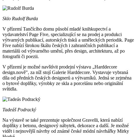
Sklo Rudolf Burda
V přízemí Tančícího domu působí mladé knihkupectví a
vydavatelství Page Five, specializující se na prodej a produkci
výtvarných publikací, autorských tisků a uměleckých periodik. Page
Five nabízí širokou škálu českých i zahraničních publikací a
materiálů od výtvarného umění, přes design, architekturu, až po
fotografii či poezii.
V přízemí je možné navštívit prodejní výstavu „Harddecore
design.nově", za níž stojí Galerie Harddecore. Vystavuje vybraná
díla od předních českých designerů a výtvarníků. Jedná se zejména
o bytové doplňky, výrobky ze skla a porcelánu nebo originální
svítidla.
Tadeáš Podracký
Na výstavě se také prezentuje společnost Gravelli, která nabízí
doplňky z betonu, designový nábytek, dekorace a další. Je možné
vidět i nejnovější návrhy od známé české módní návrhářky Mirky
Horké.