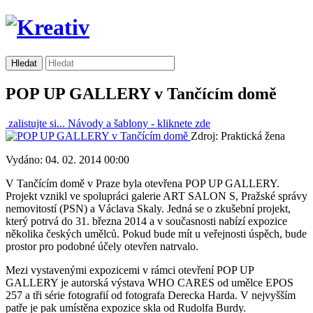
POP UP GALLERY v Tančícím domě
zalistujte si...
Návody a šablony -
kliknete zde
Zdroj: Praktická žena
Vydáno: 04. 02. 2014 00:00
V Tančícím domě v Praze byla otevřena POP UP GALLERY.
Projekt vznikl ve spolupráci galerie ART SALON S, Pražské správy
nemovitostí (PSN) a Václava Skaly. Jedná se o zkušební projekt,
který potrvá do 31. března 2014 a v současnosti nabízí expozice
několika českých umělců. Pokud bude mít u veřejnosti úspěch, bude
prostor pro podobné účely otevřen natrvalo.
Mezi vystavenými expozicemi v rámci otevření POP UP
GALLERY je autorská výstava WHO CARES od umělce EPOS
257 a tři série fotografií od fotografa Derecka Harda. V nejvyšším
patře je pak umístěna expozice skla od Rudolfa Burdy.