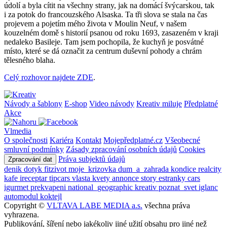
údolí a byla cítit na všechny strany, jak na domácí švýcarskou, tak
i za potok do francouzského Alsaska. Ta tři slova se stala na čas
projevem a pojetím mého života v Moulin Neuf, v našem
kouzelném domě s historií psanou od roku 1693, zasazeném v kraji
nedaleko Basileje. Tam jsem pochopila, že kuchyň je posvátné
místo, které se dá označit za centrum duševní pohody a chrám
tělesného blaha.
Celý rozhovor najdete ZDE
.
Návody a šablony
E-shop
Video návody
Kreativ miluje
Předplatné
Akce
Vlmedia
O společnosti
Kariéra
Kontakt
Mojepředplatné.cz
Všeobecné
smluvní podmínky
Zásady zpracování osobních údajů
Cookies
Práva subjektů údajů
Zpracování dat
denik
dotyk
fitzivot
moje_krizovka
dum_a_zahrada
kondice
realcity
kafe
ireceptar
tipcars
vlasta
kvety
annonce
story
estranky
cars
igurmet
prekvapeni
national_geographic
kreativ
poznat_svet
iglanc
automodul
koktejl
Copyright ©
VLTAVA LABE MEDIA a.s.
všechna práva
vyhrazena.
Publikování, šíření nebo jakékoliv jiné užití obsahu pro jiné než