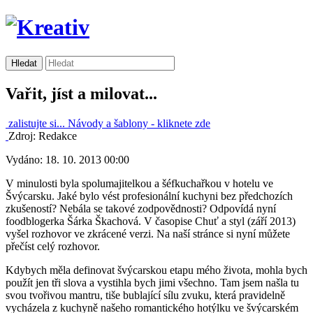
Vařit, jíst a milovat...
zalistujte si...
Návody a šablony -
kliknete zde
Zdroj: Redakce
Vydáno: 18. 10. 2013 00:00
V minulosti byla spolumajitelkou a šéfkuchařkou v hotelu ve
Švýcarsku. Jaké bylo vést profesionální kuchyni bez předchozích
zkušeností? Nebála se takové zodpovědnosti? Odpovídá nyní
foodblogerka Šárka Škachová. V časopise Chuť a styl (září 2013)
vyšel rozhovor ve zkrácené verzi. Na naší stránce si nyní můžete
přečíst celý rozhovor.
Kdybych měla definovat švýcarskou etapu mého života, mohla bych
použít jen tři slova a vystihla bych jimi všechno. Tam jsem našla tu
svou tvořivou mantru, tiše bublající sílu zvuku, která pravidelně
vycházela z kuchyně našeho romantického hotýlku ve švýcarském