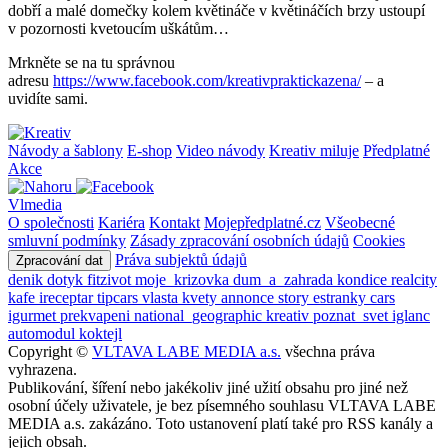
dobří a malé domečky kolem květináče v květináčích brzy ustoupí
v pozornosti kvetoucím uškátům…
Mrkněte se na tu správnou
adresu
https://www.facebook.com/kreativpraktickazena/
– a
uvidíte sami.
Návody a šablony
E-shop
Video návody
Kreativ miluje
Předplatné
Akce
Vlmedia
O společnosti
Kariéra
Kontakt
Mojepředplatné.cz
Všeobecné
smluvní podmínky
Zásady zpracování osobních údajů
Cookies
Práva subjektů údajů
Zpracování dat
denik
dotyk
fitzivot
moje_krizovka
dum_a_zahrada
kondice
realcity
kafe
ireceptar
tipcars
vlasta
kvety
annonce
story
estranky
cars
igurmet
prekvapeni
national_geographic
kreativ
poznat_svet
iglanc
automodul
koktejl
Copyright ©
VLTAVA LABE MEDIA a.s.
všechna práva
vyhrazena.
Publikování, šíření nebo jakékoliv jiné užití obsahu pro jiné než
osobní účely uživatele, je bez písemného souhlasu VLTAVA LABE
MEDIA a.s. zakázáno. Toto ustanovení platí také pro RSS kanály a
jejich obsah.