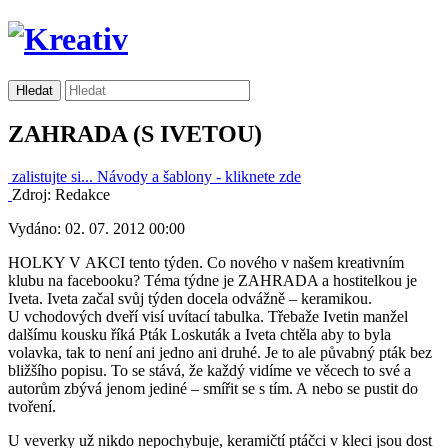
ZAHRADA (S IVETOU)
zalistujte si...
Návody a šablony -
kliknete zde
Zdroj: Redakce
Vydáno: 02. 07. 2012 00:00
HOLKY V AKCI tento týden. Co nového v našem kreativním
klubu na facebooku? Téma týdne je ZAHRADA a hostitelkou je
Iveta. Iveta začal svůj týden docela odvážně – keramikou.
U vchodových dveří visí uvítací tabulka. Třebaže Ivetin manžel
dalšímu kousku říká Pták Loskuták a Iveta chtěla aby to byla
volavka, tak to není ani jedno ani druhé. Je to ale půvabný pták bez
bližšího popisu. To se stává, že každý vidíme ve věcech to své a
autorům zbývá jenom jediné – smířit se s tím. A nebo se pustit do
tvoření.
U veverky už nikdo nepochybuje, keramičtí ptáčci v kleci jsou dost