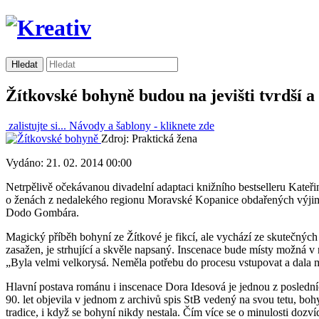
Žítkovské bohyně budou na jevišti tvrdší
zalistujte si...
Návody a šablony -
kliknete zde
Zdroj: Praktická žena
Vydáno: 21. 02. 2014 00:00
Netrpělivě očekávanou divadelní adaptaci knižního bestselleru Kate
o ženách z nedalekého regionu Moravské Kopanice obdařených výjimečn
Dodo Gombára.
Magický příběh bohyní ze Žítkové je fikcí, ale vychází ze skutečnýc
zasažen, je strhující a skvěle napsaný. Inscenace bude místy možná v
„Byla velmi velkorysá. Neměla potřebu do procesu vstupovat a dala 
Hlavní postava románu i inscenace Dora Idesová je jednou z posledníc
90. let objevila v jednom z archivů spis StB vedený na svou tetu, boh
tradice, i když se bohyní nikdy nestala. Čím více se o minulosti dozv