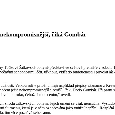
 a nekompromisnější, říká Gombár
řiny Tučkové Žítkovské bohyně představí ve světové premiéře v sobotu 
ými schopnostmi léčit, uřknout, vidět do budoucnosti i přivolat lásku
h událostí. Velkou roli v příběhu hrají například přepisy záznamů z Kr
 něčem ještě nekompromisnější a tvrdší," řekl Dodo Gombár. Při psaní s
mi volnou ruku, čehož si moc cením," uvedl.
h z rodu žítkovských bohyní. Jejich umění se však nenaučila. Vystudov
yni Surmenu, která je v něm označována jako vnitřní nepřítel. Rozplétá 
ídá, tím více poznává sebe samu.