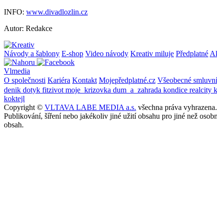
INFO:
www.divadlozlin.cz
Autor: Redakce
Návody a šablony
E-shop
Video návody
Kreativ miluje
Předplatné
A
Vlmedia
O společnosti
Kariéra
Kontakt
Mojepředplatné.cz
Všeobecné smluvn
denik
dotyk
fitzivot
moje_krizovka
dum_a_zahrada
kondice
realcity
koktejl
Copyright ©
VLTAVA LABE MEDIA a.s.
všechna práva vyhrazena.
Publikování, šíření nebo jakékoliv jiné užití obsahu pro jiné než o
obsah.