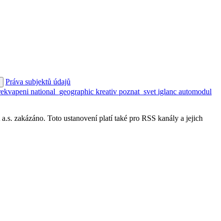
Práva subjektů údajů
rekvapeni
national_geographic
kreativ
poznat_svet
iglanc
automodul
s. zakázáno. Toto ustanovení platí také pro RSS kanály a jejich