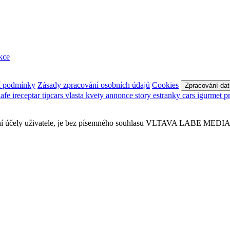
kce
í podmínky
Zásady zpracování osobních údajů
Cookies
Zpracování dat
kafe
ireceptar
tipcars
vlasta
kvety
annonce
story
estranky
cars
igurmet
p
sobní účely uživatele, je bez písemného souhlasu VLTAVA LABE MEDIA a.