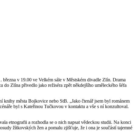
1. března v 19.00 ve Velkém sále v Městském divadle Zlín. Drama
 do Zlína přivedlo jako režiséra zpět někdejšího uměleckého šéfa
evní knihy města Bojkovice nebo StB. „Jako čtenář jsem byl románem
cénáře byl s Kateřinou Tučkovou v kontaktu a vše s ní konzultoval.
ala etnografii a rozhodla se o nich napsat vědeckou studii. Na konci
osudy žítkovských žen a pomalu zjišťuje, že i ona je součástí tajemné