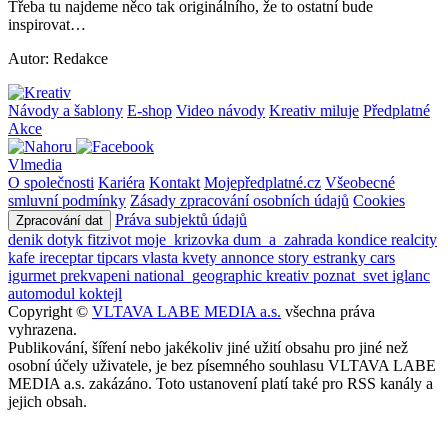
Třeba tu najdeme něco tak originálního, že to ostatní bude
inspirovat…
Autor: Redakce
Návody a šablony
E-shop
Video návody
Kreativ miluje
Předplatné
Akce
Vlmedia
O společnosti
Kariéra
Kontakt
Mojepředplatné.cz
Všeobecné
smluvní podmínky
Zásady zpracování osobních údajů
Cookies
Práva subjektů údajů
Zpracování dat
denik
dotyk
fitzivot
moje_krizovka
dum_a_zahrada
kondice
realcity
kafe
ireceptar
tipcars
vlasta
kvety
annonce
story
estranky
cars
igurmet
prekvapeni
national_geographic
kreativ
poznat_svet
iglanc
automodul
koktejl
Copyright ©
VLTAVA LABE MEDIA a.s.
všechna práva
vyhrazena.
Publikování, šíření nebo jakékoliv jiné užití obsahu pro jiné než
osobní účely uživatele, je bez písemného souhlasu VLTAVA LABE
MEDIA a.s. zakázáno. Toto ustanovení platí také pro RSS kanály a
jejich obsah.