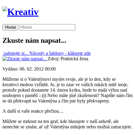
Zkuste nám napsat...
zalistujte si...
Návody a šablony -
kliknete zde
Zdroj: Praktická žena
Vydáno: 06. 02. 2012 00:00
Můžeme si o Valentýnovi myslet svoje, ale je to den, kdy se
kreativci mohou vyřádit. Jo, je to zase ve vašich rukách milé moje,
protože pokud dostanete 14. února kytku, bude to malá výhra nad
soubojem s pamětí :-))) Nebo máte jiné zkušenosti? Napište nám čím
se dá překvapit na Valentýna a čím jste byly překvapeny.
A další si vaše reakce přečtou…
Můžete se mrknut na ten graf, kde hlasujete v naší anketě, ale
nenechte se zmást, ať už Valentýna milujete nebo možná zatracujete.