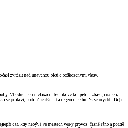
así zvítězit nad unavenou pletí a poškozenými vlasy.
ouby. Vhodné jsou i relaxační bylinkové koupele – zbavují napětí,
žka se prokrví, bude lépe dýchat a regenerace buněk se urychlí. Dejte
ejlepší čas, kdy nebývá ve městech velký provoz, časně ráno a pozdě