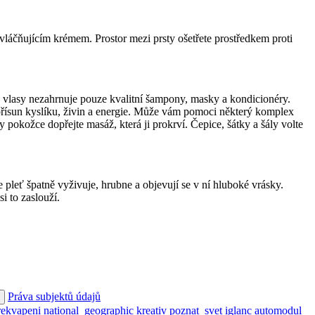
zvláčňujícím krémem. Prostor mezi prsty ošetřete prostředkem proti
 o vlasy nezahrnuje pouze kvalitní šampony, masky a kondicionéry.
sy přísun kyslíku, živin a energie. Může vám pomoci některý komplex
 pokožce dopřejte masáž, která ji prokrví. Čepice, šátky a šály volte
se pleť špatně vyživuje, hrubne a objevují se v ní hluboké vrásky.
i to zaslouží.
Práva subjektů údajů
rekvapeni
national_geographic
kreativ
poznat_svet
iglanc
automodul