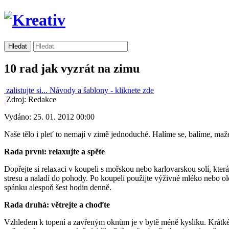
10 rad jak vyzrát na zimu
zalistujte si...
Návody a šablony -
kliknete zde
Zdroj: Redakce
Vydáno: 25. 01. 2012 00:00
Naše tělo i pleť to nemají v zimě jednoduché. Halíme se, balíme, m
Rada první: relaxujte a spěte
Dopřejte si relaxaci v koupeli s mořskou nebo karlovarskou solí, kte
stresu a naladí do pohody. Po koupeli použijte výživné mléko nebo ole
spánku alespoň šest hodin denně.
Rada druhá: větrejte a choďte
Vzhledem k topení a zavřeným oknům je v bytě méně kyslíku. Krátké p