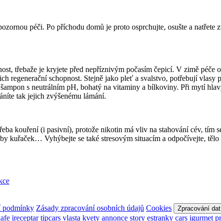
pozornou péči. Po příchodu domů je proto osprchujte, osušte a natřete 
rnost, třebaže je kryjete před nepříznivým počasím čepicí. V zimě péče
ejich regenerační schopnost. Stejně jako pleť a svalstvo, potřebují vla
í šampon s neutrálním pH, bohatý na vitaminy a bílkoviny. Při mytí hlavy
áníte tak jejich zvýšenému lámání.
třeba kouření (i pasivní), protože nikotin má vliv na stahování cév, tím 
 kuřaček… Vyhýbejte se také stresovým situacím a odpočívejte, tělo s
kce
í podmínky
Zásady zpracování osobních údajů
Cookies
Zpracování dat
kafe
ireceptar
tipcars
vlasta
kvety
annonce
story
estranky
cars
igurmet
p