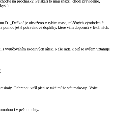
hoďte na procházky. Pejskaři to mají snazší, chodí pravidelně,
kyslíku.
taminu D. „Déčko" je obsaženo v rybím mase, mléčných výrobcích či
e na pomoc ještě potravinové doplňky, které vám doporučí v lékárnách.
i s vylučováním škodlivých látek. Naše rada k pití se ovšem vztahuje
).
raskaly. Ochranou vaší pleti se také může stát make-up. Volte
omohou i v péči o nehty.