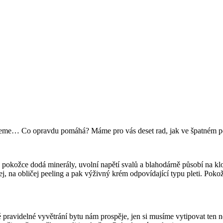
ažeme… Co opravdu pomáhá? Máme pro vás deset rad, jak ve špatném poč
rá pokožce dodá minerály, uvolní napětí svalů a blahodárně působí na kl
j, na obličej peeling a pak výživný krém odpovídající typu pleti. Poko
ravidelné vyvětrání bytu nám prospěje, jen si musíme vytipovat ten n