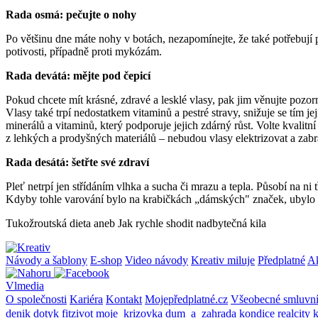
Rada osmá: pečujte o nohy
Po většinu dne máte nohy v botách, nezapomínejte, že také potřebují 
potivosti, případně proti mykózám.
Rada devátá: mějte pod čepicí
Pokud chcete mít krásné, zdravé a lesklé vlasy, pak jim věnujte pozo
Vlasy také trpí nedostatkem vitaminů a pestré stravy, snižuje se tím j
minerálů a vitaminů, který podporuje jejich zdárný růst. Volte kvalitn
z lehkých a prodyšných materiálů – nebudou vlasy elektrizovat a zabr
Rada desátá: šetřte své zdraví
Pleť netrpí jen střídáním vlhka a sucha či mrazu a tepla. Působí na ni 
Kdyby tohle varování bylo na krabičkách „dámských" značek, ubylo by
Tukožroutská dieta aneb Jak rychle shodit nadbytečná kila
Návody a šablony
E-shop
Video návody
Kreativ miluje
Předplatné
A
Vlmedia
O společnosti
Kariéra
Kontakt
Mojepředplatné.cz
Všeobecné smluvn
denik
dotyk
fitzivot
moje_krizovka
dum_a_zahrada
kondice
realcity