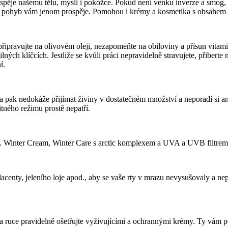
ospěje našemu tělu, mysli i pokožce. Pokud není venku inverze a smog, c
ík a pohyb vám jenom prospěje. Pomohou i krémy a kosmetika s obsahem 
a připravujte na olivovém oleji, nezapomeňte na obiloviny a přísun vi
ých klíčcích. Jestliže se kvůli práci nepravidelně stravujete, přibert
í.
 pak nedokáže přijímat živiny v dostatečném množství a neporadí si an
tného režimu prostě nepatří.
př. Winter Cream, Winter Care s arctic komplexem a UVA a UVB filtrem
centy, jeleního loje apod., aby se vaše rty v mrazu nevysušovaly a nep
 a ruce pravidelně ošetřujte vyživujícími a ochrannými krémy. Ty vám p