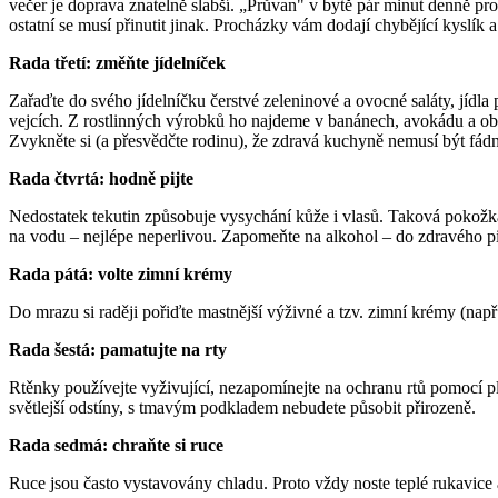
večer je doprava znatelně slabší. „Průvan" v bytě pár minut denně pr
ostatní se musí přinutit jinak. Procházky vám dodají chybějící kysl
Rada třetí: změňte jídelníček
Zařaďte do svého jídelníčku čerstvé zeleninové a ovocné saláty, jídl
vejcích. Z rostlinných výrobků ho najdeme v banánech, avokádu a obiln
Zvykněte si (a přesvědčte rodinu), že zdravá kuchyně nemusí být fádn
Rada čtvrtá: hodně pijte
Nedostatek tekutin způsobuje vysychání kůže i vlasů. Taková pokožka
na vodu – nejlépe neperlivou. Zapomeňte na alkohol – do zdravého pi
Rada pátá: volte zimní krémy
Do mrazu si raději pořiďte mastnější výživné a tzv. zimní krémy (na
Rada šestá: pamatujte na rty
Rtěnky používejte vyživující, nezapomínejte na ochranu rtů pomocí pla
světlejší odstíny, s tmavým podkladem nebudete působit přirozeně.
Rada sedmá: chraňte si ruce
Ruce jsou často vystavovány chladu. Proto vždy noste teplé rukavice