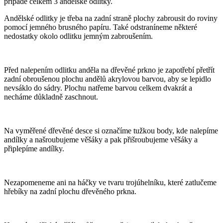
případě celkem 3 andělské odlitky.
Andělské odlitky je třeba na zadní straně plochy zabrousit do roviny
pomocí jemného brusného papíru. Také odstraníneme některé
nedostatky okolo odlitku jemným zabroušením.
Před nalepením odlitku anděla na dřevěné prkno je zapotřebí přetřít
zadní obroušenou plochu andělů akrylovou barvou, aby se lepidlo
nevsáklo do sádry. Plochu natřeme barvou celkem dvakrát a
necháme důkladně zaschnout.
Na vyměřené dřevěné desce si označíme tužkou body, kde nalepíme
andílky a našroubujeme věšáky a pak přišroubujeme věšáky a
připlepíme andílky.
Nezapomeneme ani na háčky ve tvaru trojúhelníku, které zatlučeme
hřebíky na zadní plochu dřevěného prkna.