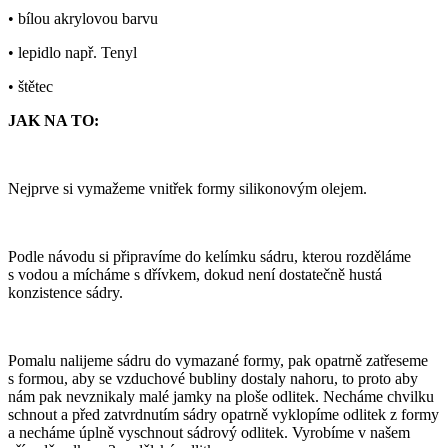
• bílou akrylovou barvu
• lepidlo např. Tenyl
• štětec
JAK NA TO:
Nejprve si vymažeme vnitřek formy silikonovým olejem.
Podle návodu si připravíme do kelímku sádru, kterou rozděláme
s vodou a mícháme s dřívkem, dokud není dostatečně hustá
konzistence sádry.
Pomalu nalijeme sádru do vymazané formy, pak opatrně zatřeseme
s formou, aby se vzduchové bubliny dostaly nahoru, to proto aby
nám pak nevznikaly malé jamky na ploše odlitek. Necháme chvilku
schnout a před zatvrdnutím sádry opatrně vyklopíme odlitek z formy
a necháme úplně vyschnout sádrový odlitek. Vyrobíme v našem