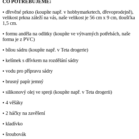
CO POTŘEBUJEME:
• dřevěné prkno (koupíte např. v hobbymarketech, dřevoprodejně),
velikost prkna záleží na vás, naše velikost je 56 cm x 9 cm, tloušťka
1,5 cm.
• formu anděla na odlitky (koupíte ve výtvarných potřebách, naše
forma je z PVC)
• bílou sádru (koupíte např. v Teta drogerie)
• kelímek s dřívkem na rozdělání sádry
• vodu pro přípravu sádry
• brusný papír jemný
• silikonový olej ve spreji (koupíte např. v Teta drogerii)
• 4 věšáky
• 2 háčky na zavěšení
• kladívko
• šroubovák