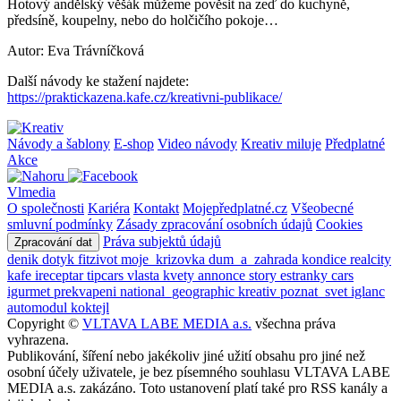
Hotový andělský věšák můžeme pověsit na zeď do kuchyně,
předsíně, koupelny, nebo do holčičího pokoje…
Autor: Eva Trávníčková
Další návody ke stažení najdete:
https://praktickazena.kafe.cz/kreativni-publikace/
Návody a šablony
E-shop
Video návody
Kreativ miluje
Předplatné
Akce
Vlmedia
O společnosti
Kariéra
Kontakt
Mojepředplatné.cz
Všeobecné
smluvní podmínky
Zásady zpracování osobních údajů
Cookies
Práva subjektů údajů
Zpracování dat
denik
dotyk
fitzivot
moje_krizovka
dum_a_zahrada
kondice
realcity
kafe
ireceptar
tipcars
vlasta
kvety
annonce
story
estranky
cars
igurmet
prekvapeni
national_geographic
kreativ
poznat_svet
iglanc
automodul
koktejl
Copyright ©
VLTAVA LABE MEDIA a.s.
všechna práva
vyhrazena.
Publikování, šíření nebo jakékoliv jiné užití obsahu pro jiné než
osobní účely uživatele, je bez písemného souhlasu VLTAVA LABE
MEDIA a.s. zakázáno. Toto ustanovení platí také pro RSS kanály a