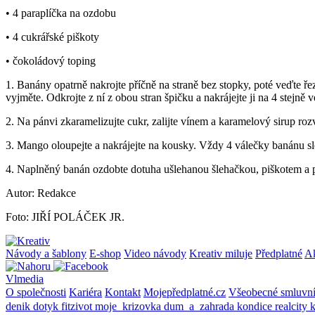
• 4 paraplíčka na ozdobu
• 4 cukrářské piškoty
• čokoládový toping
1. Banány opatrně nakrojte příčně na straně bez stopky, poté veďte řez
vyjměte. Odkrojte z ní z obou stran špičku a nakrájejte ji na 4 stejně 
2. Na pánvi zkaramelizujte cukr, zalijte vínem a karamelový sirup roz
3. Mango oloupejte a nakrájejte na kousky. Vždy 4 válečky banánu slo
4. Naplněný banán ozdobte dotuha ušlehanou šlehačkou, piškotem a 
Autor: Redakce
Foto: JIŘÍ POLÁČEK JR.
Návody a šablony
E-shop
Video návody
Kreativ miluje
Předplatné
A
Vlmedia
O společnosti
Kariéra
Kontakt
Mojepředplatné.cz
Všeobecné smluvn
denik
dotyk
fitzivot
moje_krizovka
dum_a_zahrada
kondice
realcity