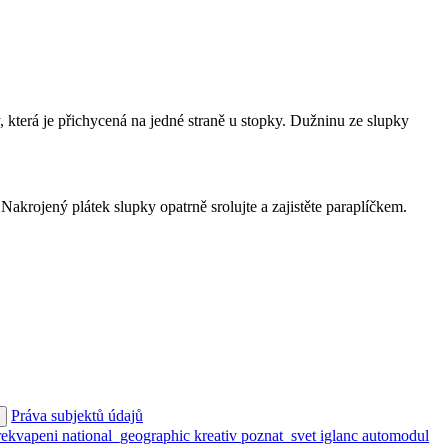
y, která je přichycená na jedné straně u stopky. Dužninu ze slupky
akrojený plátek slupky opatrně srolujte a zajistěte paraplíčkem.
Práva subjektů údajů
rekvapeni
national_geographic
kreativ
poznat_svet
iglanc
automodul