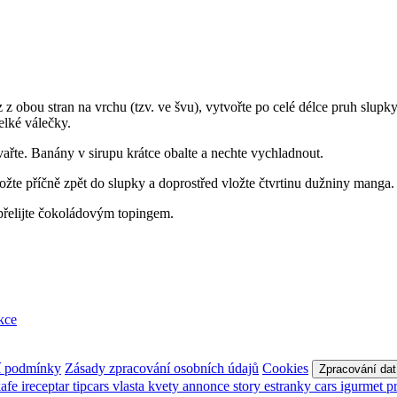
 z obou stran na vrchu (tzv. ve švu), vytvořte po celé délce pruh slupk
velké válečky.
vařte. Banány v sirupu krátce obalte a nechte vychladnout.
žte příčně zpět do slupky a doprostřed vložte čtvrtinu dužniny manga. N
přelijte čokoládovým topingem.
kce
í podmínky
Zásady zpracování osobních údajů
Cookies
Zpracování dat
kafe
ireceptar
tipcars
vlasta
kvety
annonce
story
estranky
cars
igurmet
p