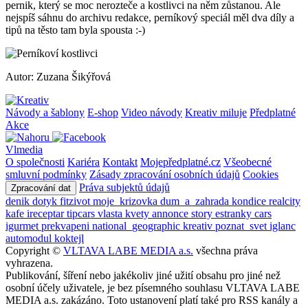
pernik, který se moc nerozteče a kostlivci na něm zůstanou. Ale
nejspíš sáhnu do archivu redakce, perníkový speciál měl dva díly a
tipů na těsto tam byla spousta :-)
Autor: Zuzana Šikýřová
Návody a šablony
E-shop
Video návody
Kreativ miluje
Předplatné
Akce
Vlmedia
O společnosti
Kariéra
Kontakt
Mojepředplatné.cz
Všeobecné
smluvní podmínky
Zásady zpracování osobních údajů
Cookies
Práva subjektů údajů
Zpracování dat
denik
dotyk
fitzivot
moje_krizovka
dum_a_zahrada
kondice
realcity
kafe
ireceptar
tipcars
vlasta
kvety
annonce
story
estranky
cars
igurmet
prekvapeni
national_geographic
kreativ
poznat_svet
iglanc
automodul
koktejl
Copyright ©
VLTAVA LABE MEDIA a.s.
všechna práva
vyhrazena.
Publikování, šíření nebo jakékoliv jiné užití obsahu pro jiné než
osobní účely uživatele, je bez písemného souhlasu VLTAVA LABE
MEDIA a.s. zakázáno. Toto ustanovení platí také pro RSS kanály a