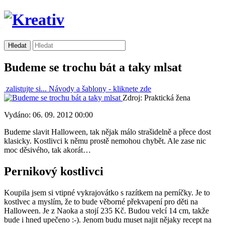
Budeme se trochu bát a taky mlsat
zalistujte si...
Návody a šablony -
kliknete zde
Zdroj: Praktická žena
Vydáno: 06. 09. 2012 00:00
Budeme slavit Halloween, tak nějak málo strašidelně a přece dost
klasicky. Kostlivci k němu prostě nemohou chybět. Ale zase nic
moc děsivého, tak akorát…
Pernikový kostlivci
Koupila jsem si vtipné vykrajovátko s razítkem na perníčky. Je to
kostlvec a myslím, že to bude věborné překvapení pro děti na
Halloween. Je z Naoka a stojí 235 Kč. Budou velcí 14 cm, takže
bude i hned upečeno :-). Jenom budu muset najit nějaky recept na