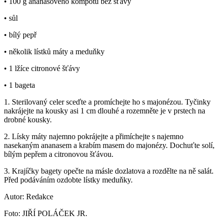
• 100 g ananasového kompotu bez šťávy
• sůl
• bílý pepř
• několik lístků máty a meduňky
• 1 lžíce citronové šťávy
• 1 bageta
1. Sterilovaný celer sceďte a promíchejte ho s majonézou. Tyčinky
nakrájejte na kousky asi 1 cm dlouhé a rozemněte je v prstech na
drobné kousky.
2. Lísky máty najemno pokrájejte a přimíchejte s najemno
nasekaným ananasem a krabím masem do majonézy. Dochuťte solí,
bílým pepřem a citronovou šťávou.
3. Krajíčky bagety opečte na másle dozlatova a rozdělte na ně salát.
Před podáváním ozdobte lístky meduňky.
Autor: Redakce
Foto: JIŘÍ POLÁČEK JR.