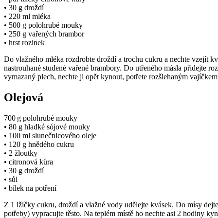
• 30 g droždí
• 220 ml mléka
• 500 g polohrubé mouky
• 250 g vařených brambor
• hrst rozinek
Do vlažného mléka rozdrobte droždí a trochu cukru a nechte vzejít 
nastrouhané studené vařené brambory. Do utřeného másla přidejte rozi
vymazaný plech, nechte ji opět kynout, potřete rozšlehaným vajíčkem
Olejová
700 g polohrubé mouky
• 80 g hladké sójové mouky
• 100 ml slunečnicového oleje
• 120 g hnědého cukru
• 2 žloutky
• citronová kůra
• 30 g droždí
• sůl
• bílek na potření
Z 1 lžičky cukru, droždí a vlažné vody udělejte kvásek. Do mísy dej
potřeby) vypracujte těsto. Na teplém místě ho nechte asi 2 hodiny kyn