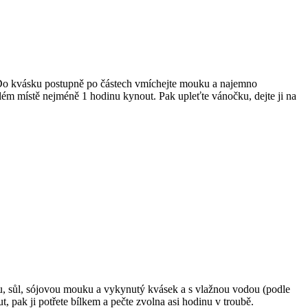
. Do kvásku postupně po částech vmíchejte mouku a najemno
lém místě nejméně 1 hodinu kynout. Pak upleťte vánočku, dejte ji na
ůru, sůl, sójovou mouku a vykynutý kvásek a s vlažnou vodou (podle
, pak ji potřete bílkem a pečte zvolna asi hodinu v troubě.