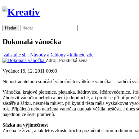
Dokonalá vánočka
zalistujte si...
Návody a šablony -
kliknete zde
Zdroj: Praktická žena
Vydáno: 15. 12. 2011 00:00
Nepostradatelnou součástí vánočních svátků je vánočka – tradiční svá
Vánočka, krajově pletenice, pletanka, štědrovice, štědrovečernice, štri
Zhotovit vánočku nebylo a není jednoduché, a i proto se při přípravě t
zástěře a šátku, nesměla mluvit, při kynutí těsta měla vyskakovat vy
rok. Připálená nebo natržená vánočka naopak věštila neštěstí. I dnes s
najednou ze šesti pramenů.
Sázka na výjimečnost
Změna je život, a tak letos zkuste trochu pozměnit starou rodinnou tra