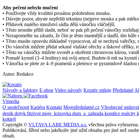
Aby pečení nebylo mučení
• Používejte vždy kvalitní prosátou polohrubou mouku.
• Dávejte pozor, abyste nepřelili tekutinu (nejprve mouka a pak mlék
• Přídavek malého množství sádla dělá vánočku vláčnější.
• Těsto nesmíte příliš sladit, neboť se pak při pečení vánočky rozbíhají 
• Nezapomeňte na zásadu, že čím je těsto mastnější a sladší, tím hůře 
• Těsto musíte opravdu důkladně vypracovat, až se nechytá vařečky, s
• Do vánoček můžete přidat sekané vlašské ořechy a lískové oříšky,
• Těsto na vánočky můžete ovonět a okořenit citronovou kůrou, va
• Pomalé kynutí (3–4 hodiny) má svůj smysl. Budete-li mít na kynutí 
• Vánočka se plete ze 4–9 pramenů a pletence se pyramidově kladou na
Autor: Redakce
Návody a šablony
E-shop
Video návody
Kreativ miluje
Předplatné
A
Vlmedia
O společnosti
Kariéra
Kontakt
Mojepředplatné.cz
Všeobecné smluvn
denik
dotyk
fitzivot
moje_krizovka
dum_a_zahrada
kondice
realcity
koktejl
Copyright ©
VLTAVA LABE MEDIA a.s.
všechna práva vyhrazena.
Publikování, šíření nebo jakékoliv jiné užití obsahu pro jiné než o
obsah.