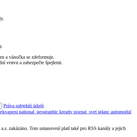
ly.
y.
ven a vánočka se zdeformuje.
ní vrstvu a zabezpečte špejlemi.
Práva subjektů údajů
rekvapeni
national_geographic
kreativ
poznat_svet
iglanc
automodul
s. zakázáno. Toto ustanovení platí také pro RSS kanály a jejich