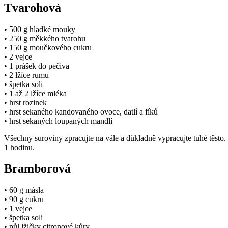
Tvarohová
• 500 g hladké mouky
• 250 g měkkého tvarohu
• 150 g moučkového cukru
• 2 vejce
• 1 prášek do pečiva
• 2 lžíce rumu
• špetka soli
• 1 až 2 lžíce mléka
• hrst rozinek
• hrst sekaného kandovaného ovoce, datlí a fíků
• hrst sekaných loupaných mandlí
Všechny suroviny zpracujte na vále a důkladně vypracujte tuhé těsto.
1 hodinu.
Bramborová
• 60 g másla
• 90 g cukru
• 1 vejce
• špetka soli
• půl lžičky citronové kůry