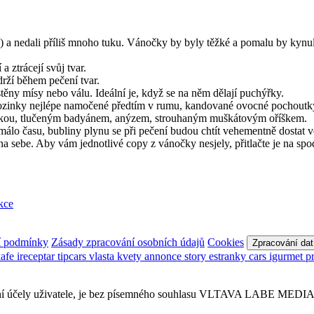
o) a nedali příliš mnoho tuku. Vánočky by byly těžké a pomalu by kynu
a ztrácejí svůj tvar.
drží během pečení tvar.
těny mísy nebo válu. Ideální je, když se na něm dělají puchýřky.
 rozinky nejlépe namočené předtím v rumu, kandované ovocné pochoutk
nilkou, tlučeným badyánem, anýzem, strouhaným muškátovým oříškem.
málo času, bubliny plynu se při pečení budou chtít vehementně dostat 
 sebe. Aby vám jednotlivé copy z vánočky nesjely, přitlačte je na spod
kce
í podmínky
Zásady zpracování osobních údajů
Cookies
Zpracování dat
kafe
ireceptar
tipcars
vlasta
kvety
annonce
story
estranky
cars
igurmet
p
sobní účely uživatele, je bez písemného souhlasu VLTAVA LABE MEDIA a.