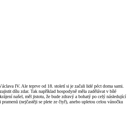
áclava IV. Ale teprve od 18. století si je začali lidé péct doma sami.
zajistit dílu zdar. Tak například hospodyně měla zadělávat v bílé
jení našel, měl jistotu, že bude zdravý a bohatý po celý následující
i pramenů (nejčastěji se plete ze čtyř), anebo upletou celou vánočku