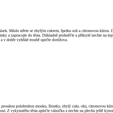
kvásek. Máslo utřete se zbylým cukrem, špetku soli a citronovou kůrou
nky a zapracujte do těsta. Důkladně prohněťte a přikryté nechte na tep
 a v dobře vyhřáté troubě upečte dorůžova.
te prosátou polohrubou mouku, žloutky, zbylý cukr, olej, citronovou k
out. Z vykynutého těsta upleťte vánočku a nechte na plechu ještě kynout