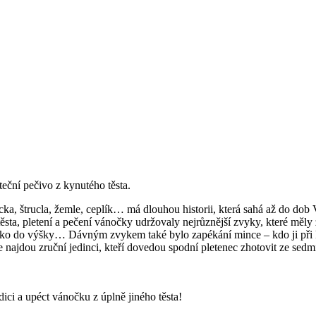
teční pečivo z kynutého těsta.
cka, štrucla, žemle, ceplík… má dlouhou historii, která sahá až do dob V
ěsta, pletení a pečení vánočky udržovaly nejrůznější zvyky, které měly 
soko do výšky… Dávným zvykem také bylo zapékání mince – kdo ji při krá
e najdou zruční jedinci, kteří dovedou spodní pletenec zhotovit ze sedm
dici a upéct vánočku z úplně jiného těsta!