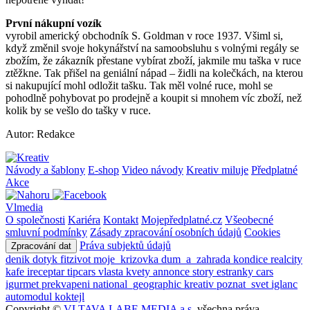
První nákupní vozík
vyrobil americký obchodník S. Goldman v roce 1937. Všiml si,
když změnil svoje hokynářství na samoobsluhu s volnými regály se
zbožím, že zákazník přestane vybírat zboží, jakmile mu taška v ruce
ztěžkne. Tak přišel na geniální nápad – židli na kolečkách, na kterou
si nakupující mohl odložit tašku. Tak měl volné ruce, mohl se
pohodlně pohybovat po prodejně a koupit si mnohem víc zboží, než
kolik by se vešlo do tašky v ruce.
Autor: Redakce
Návody a šablony
E-shop
Video návody
Kreativ miluje
Předplatné
Akce
Vlmedia
O společnosti
Kariéra
Kontakt
Mojepředplatné.cz
Všeobecné
smluvní podmínky
Zásady zpracování osobních údajů
Cookies
Práva subjektů údajů
Zpracování dat
denik
dotyk
fitzivot
moje_krizovka
dum_a_zahrada
kondice
realcity
kafe
ireceptar
tipcars
vlasta
kvety
annonce
story
estranky
cars
igurmet
prekvapeni
national_geographic
kreativ
poznat_svet
iglanc
automodul
koktejl
Copyright ©
VLTAVA LABE MEDIA a.s.
všechna práva