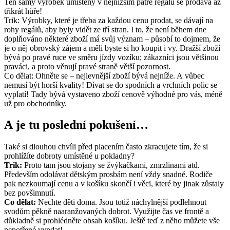
Ten samý výrobek umístěný v nejnižším patře regálu se prodává až
třikrát hůře!
Trik: Výrobky, které je třeba za každou cenu prodat, se dávají na
rohy regálů, aby byly vidět ze tří stran. I to, že není během dne
doplňováno některé zboží má svůj význam – působí to dojmem, že
je o něj obrovský zájem a měli byste si ho koupit i vy. Dražší zboží
bývá po pravé ruce ve směru jízdy vozíku; zákazníci jsou většinou
praváci, a proto věnují pravé straně větší pozornost.
Co dělat: Ohněte se – nejlevnější zboží bývá nejníže. A vůbec
nemusí být horší kvality! Dívat se do spodních a vrchních polic se
vyplatí! Tady bývá vystaveno zboží cenově výhodné pro vás, méně
už pro obchodníky.
A je tu poslední pokušení…
Také si dlouhou chvíli před placením často zkracujete tím, že si
prohlížíte dobroty umístěné u pokladny?
Trik:
Proto tam jsou stojany se žvýkačkami, zmrzlinami atd.
Především odolávat dětským prosbám není vždy snadné. Rodiče
pak nezkoumají cenu a v košíku skončí i věci, které by jinak zůstaly
bez povšimnutí.
Co dělat:
Nechte děti doma. Jsou totiž náchylnější podlehnout
svodům pěkně naaranžovaných dobrot. Využijte čas ve frontě a
důkladně si prohlédněte obsah košíku. Ještě teď z něho můžete vše
nepotřené vyndat!