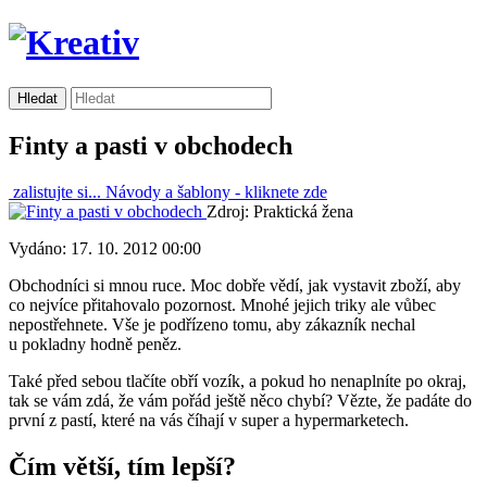
Finty a pasti v obchodech
zalistujte si...
Návody a šablony -
kliknete zde
Zdroj: Praktická žena
Vydáno: 17. 10. 2012 00:00
Obchodníci si mnou ruce. Moc dobře vědí, jak vystavit zboží, aby
co nejvíce přitahovalo pozornost. Mnohé jejich triky ale vůbec
nepostřehnete. Vše je podřízeno tomu, aby zákazník nechal
u pokladny hodně peněz.
Také před sebou tlačíte obří vozík, a pokud ho nenaplníte po okraj,
tak se vám zdá, že vám pořád ještě něco chybí? Vězte, že padáte do
první z pastí, které na vás číhají v super a hypermarketech.
Čím větší, tím lepší?