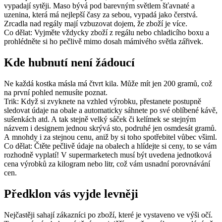
vypadají sytěji. Maso bývá pod barevným světlem šťavnaté a
uzenina, která má nejlepší časy za sebou, vypadá jako čerstvá.
Zrcadla nad regály mají vzbuzovat dojem, že zboží je více.
Co dělat: Vyjměte vždycky zboží z regálu nebo chladicího boxu a
prohlédněte si ho pečlivě mimo dosah mámivého světla zářivek.
Kde hubnutí není žádoucí
Ne každá kostka másla má čtvrt kila. Může mít jen 200 gramů, což
na první pohled nemusíte poznat.
Trik: Když si zvyknete na vzhled výrobku, přestanete postupně
sledovat údaje na obale a automaticky sáhnete po své oblíbené kávě,
sušenkách atd. A tak stejně velký sáček či kelímek se stejným
názvem i designem jednou skrývá sto, podruhé jen osmdesát gramů.
A mnohdy i za stejnou cenu, aniž by si toho spotřebitel vůbec všiml.
Co dělat: Čtěte pečlivě údaje na obalech a hlídejte si ceny, to se vám
rozhodně vyplatí! V supermarketech musí být uvedena jednotková
cena výrobků za kilogram nebo litr, což vám usnadní porovnávání
cen.
Předklon vás vyjde levněji
Nejčastěji sahají zákazníci po zboží, které je vystaveno ve výši očí.