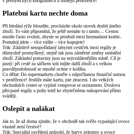
v přebytečných kilogramech a štíhlejší peněžence!
Platební kartu nechte doma
Při hledání rýže bloudíte, procházíte okolo stovek druhů jiného
zboží. To vám připomíná, že ještě nemáte to i tamto… Cestou
musíte často zvolnit, abyste se prodrali mezi hromadami krabic.
Pomaleji jdete – více vidíte – více kupujete!
Trik: Zdánlivě neuspořádaný labyrint cestiček mezi regály je
důmyslně promyšlený, stejně tak jsou záměrné změny umístění
zboží. Základní potraviny jsou na nejvzdálenějším místě. Cíl je
jasný: při cestě za sáčkem soli míjíte další zboží a s velkou
pravděpodobností se mnohé ocitne v košíku.
Co dělat: Do supermarketu choďte s odpočítanou finanční sumou
v peněžence! Jestliže máte kartu, jste ztraceni. I do velkých
obchodních center se vyplatí vstupovat se seznamem. Doslova
přecpané regály a pulty totiž ke zbytečnému nakupování přímo
svádějí.
Oslepit a nalákat
Jak to, že až doma zjistíte, že v obchodě tak svěže vypadající ovoce
vlastně není čerstvé?
Trik: Speciální osvětlení způsobí, že barvy zeleniny a ovoce