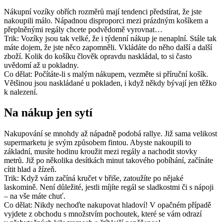
Nákupní vozíky obřích rozměrů mají tendenci předstírat, že jste
nakoupili málo. Nápadnou disproporci mezi prázdným košíkem a
přeplněnými regály chcete podvědomě vyrovnat…
Trik: Vozíky jsou tak velké, že i týdenní nákup je nenaplní. Stále tak
máte dojem, že jste něco zapomněli. Vkládáte do něho další a další
zboží. Kolik do košíku člověk opravdu naskládal, to si často
uvědomí až u pokladny.
Co dělat: Počítáte-li s malým nákupem, vezměte si příruční košík.
Většinou jsou naskládané u pokladen, i když někdy bývají jen těžko
k nalezení.
Na nákup jen sytí
Nakupování se mnohdy až nápadně podobá rallye. Již sama velikost
supermarketu je svým způsobem fintou. Abyste nakoupili to
základní, musíte hodinu kroužit mezi regály a nachodit stovky
metrů. Již po několika desítkách minut takového pobíhání, začínáte
cítit hlad a žízeň.
Trik: Když vám začíná kručet v břiše, zatoužíte po nějaké
laskomině. Není důležité, jestli míjíte regál se sladkostmi či s nápoji
– na vše máte chuť.
Co dělat: Nikdy nechoďte nakupovat hladoví! V opačném případě
vyjdete z obchodu s množstvím pochoutek, které se vám odrazí