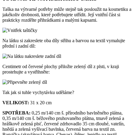
Taška na výtvarné potřeby může stejně tak posloužit na kosmetiku a
jakékoliv drobnosti, které potřebujete utřídit. Její vnitřní část si
prakticky rozdělte přihrádkami a malými kapsami.
Na látku si zakreslete oba díly střihu a barvou na textil vymalujte
přední i zadní díl:
Centimetr od červené plochy přiložte zelený díl z plsti, v kraji
prostehujte a vystřihněte:
Tak jak si tuhle vychytávku uděláme?
VELIKOST:
31 x 20 cm
SPOTŘEBA:
0,25 m/140 cm š. přírodního bavlněného plátna,
0,35 m/140 cm š. béžového pruhovaného plátna, tmavě zelená a
hráškově zelená plsť, červené zdrhovadlo 35 cm dlouhé, vatelín,
hnědá a zelená vyšívací bavlnka, červená barva na textil zn.
Barvička (akrylátová barva, Chevas), štětec, lepidlo na textil