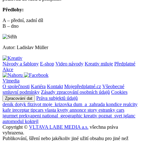
Předlohy:
A – přední, zadní díl
B – dno
Autor: Ladislav Müller
Návody a šablony
E-shop
Video návody
Kreativ miluje
Předplatné
Akce
Vlmedia
O společnosti
Kariéra
Kontakt
Mojepředplatné.cz
Všeobecné
smluvní podmínky
Zásady zpracování osobních údajů
Cookies
Práva subjektů údajů
Zpracování dat
denik
dotyk
fitzivot
moje_krizovka
dum_a_zahrada
kondice
realcity
kafe
ireceptar
tipcars
vlasta
kvety
annonce
story
estranky
cars
igurmet
prekvapeni
national_geographic
kreativ
poznat_svet
iglanc
automodul
koktejl
Copyright ©
VLTAVA LABE MEDIA a.s.
všechna práva
vyhrazena.
Publikování, šíření nebo jakékoliv jiné užití obsahu pro jiné než