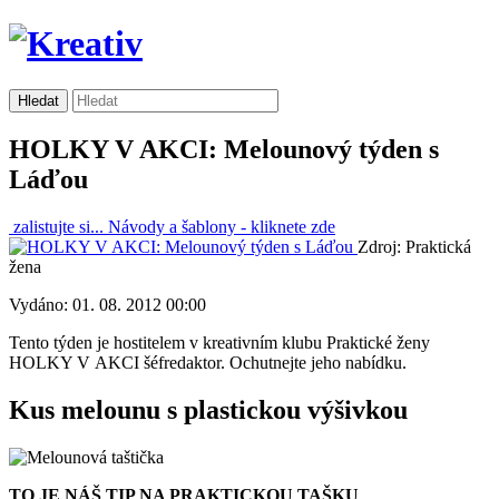
HOLKY V AKCI: Melounový týden s
Láďou
zalistujte si...
Návody a šablony -
kliknete zde
Zdroj: Praktická
žena
Vydáno: 01. 08. 2012 00:00
Tento týden je hostitelem v kreativním klubu Praktické ženy
HOLKY V AKCI šéfredaktor. Ochutnejte jeho nabídku.
Kus melounu s plastickou výšivkou
TO JE NÁŠ TIP NA PRAKTICKOU TAŠKU