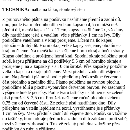
TECHNIKA:
malba na látku, stonkový steh
Z pruhovaného plátna na podšívku nastříháme přední a zadní díl,
dno, podle tvaru předního dílu velkou kapsu o 4,5 cm nižší než
přední díl, menší kapsu 11 x 17 cm, kapsy nastříháme 2x, všechny
díly nastříháme ještě z vatelínu, vše s přídavky 1 cm na švy. Díly
podložíme vatelínem a v kraji prošijeme. Lícem na líc kapes
přiložíme druhý díl. Horní okraj velké kapsy sešijeme, obrátíme a
kraj prošijeme. Na menší kapse sešijeme horní okraj a boční strany.
Kapsu obrátíme a prošijeme horní kraj. Spodní okraje založíme proti
sobě, kapsu přišijeme na díl podšívky 5,5 cm od horního okraje a
prošijeme ji na 2 kapsičky 7 a 10 cm široké. Přes kapsičky položíme
velkou kapsu a okraje přišijeme. Mezi přední a zadní díl všijeme
dno. Na přírodní plátno si podle předlohy předkreslíme červenou
část předního a zadního dílu. Plátno položíme na rovnou plochu,
podložíme fólií a plochu vybarvíme červenou barvou. Po zaschnutí
vyšijeme hnědé pecičky. Podle tvaru taštičky ustřihneme ze zelené
plsti proužek š. 2,5 cm. Proužek našijeme ručně předním stehem
0,75 cm od červené části. Ze zelené plsti nastříháme dno. Díly
přilepíme na vatelín lepidlem na textil, vystřihneme je s přídavky
1 cm na švy. Mezi přední a zadní díl všijeme dno. Podšívku vložíme
do taštičky, horní okraje předních a zadních dílů založíme proti sobě,
mezi všijeme zdrhovadlo. Tmavě zelený pruh dna založíme přes
podšívku do rubu a přišijeme.