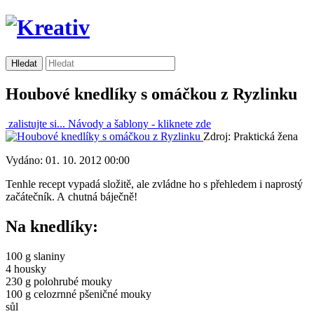
Houbové knedlíky s omáčkou z Ryzlinku
zalistujte si...
Návody a šablony -
kliknete zde
Zdroj: Praktická žena
Vydáno: 01. 10. 2012 00:00
Tenhle recept vypadá složitě, ale zvládne ho s přehledem i naprostý
začátečník. A chutná báječně!
Na knedlíky:
100 g slaniny
4 housky
230 g polohrubé mouky
100 g celozrnné pšeničné mouky
sůl