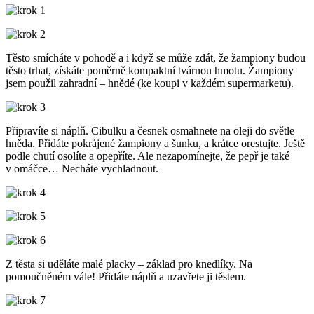
Těsto smícháte v pohodě a i když se může zdát, že žampiony budou
těsto trhat, získáte poměrně kompaktní tvárnou hmotu. Žampiony
jsem použil zahradní – hnědé (ke koupi v každém supermarketu).
Připravíte si náplň. Cibulku a česnek osmahnete na oleji do světle
hněda. Přidáte pokrájené žampiony a šunku, a krátce orestujte. Ještě
podle chutí osolíte a opepříte. Ale nezapomínejte, že pepř je také
v omáčce… Necháte vychladnout.
Z těsta si uděláte malé placky – základ pro knedlíky. Na
pomoučněném vále! Přidáte náplň a uzavřete ji těstem.