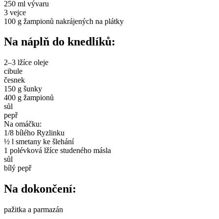
250 ml vývaru
3 vejce
100 g žampionů nakrájených na plátky
Na náplň do knedlíků:
2–3 lžíce oleje
cibule
česnek
150 g šunky
400 g žampionů
sůl
pepř
Na omáčku:
1/8 bílého Ryzlinku
½ l smetany ke šlehání
1 polévková lžíce studeného másla
sůl
bílý pepř
Na dokončení:
pažitka a parmazán