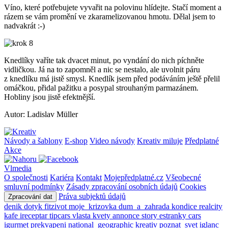
Víno, které potřebujete vyvařit na polovinu hlídejte. Stačí moment a
rázem se vám promění ve zkaramelizovanou hmotu. Dělal jsem to
nadvakrát :-)
Knedlíky vaříte tak dvacet minut, po vyndání do nich píchněte
vidličkou. Já na to zapomněl a nic se nestalo, ale uvolnit páru
z knedlíku má jistě smysl. Knedlík jsem před podáváním ještě přelil
omáčkou, přidal pažitku a posypal strouhaným parmazánem.
Hobliny jsou jistě efektnější.
Autor: Ladislav Müller
Návody a šablony
E-shop
Video návody
Kreativ miluje
Předplatné
Akce
Vlmedia
O společnosti
Kariéra
Kontakt
Mojepředplatné.cz
Všeobecné
smluvní podmínky
Zásady zpracování osobních údajů
Cookies
Práva subjektů údajů
Zpracování dat
denik
dotyk
fitzivot
moje_krizovka
dum_a_zahrada
kondice
realcity
kafe
ireceptar
tipcars
vlasta
kvety
annonce
story
estranky
cars
igurmet
prekvapeni
national_geographic
kreativ
poznat_svet
iglanc