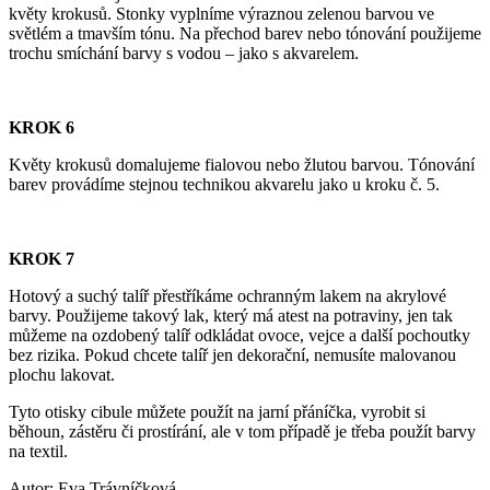
květy krokusů. Stonky vyplníme výraznou zelenou barvou ve
světlém a tmavším tónu. Na přechod barev nebo tónování použijeme
trochu smíchání barvy s vodou – jako s akvarelem.
KROK 6
Květy krokusů domalujeme fialovou nebo žlutou barvou. Tónování
barev provádíme stejnou technikou akvarelu jako u kroku č. 5.
KROK 7
Hotový a suchý talíř přestříkáme ochranným lakem na akrylové
barvy. Použijeme takový lak, který má atest na potraviny, jen tak
můžeme na ozdobený talíř odkládat ovoce, vejce a další pochoutky
bez rizika. Pokud chcete talíř jen dekorační, nemusíte malovanou
plochu lakovat.
Tyto otisky cibule můžete použít na jarní přáníčka, vyrobit si
běhoun, zástěru či prostírání, ale v tom případě je třeba použít barvy
na textil.
Autor: Eva Trávníčková