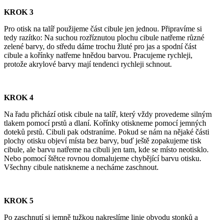
KROK 3
Pro otisk na talíř použijeme část cibule jen jednou. Připravíme si
tedy razítko: Na suchou rozříznutou plochu cibule natřeme různé
zelené barvy, do středu dáme trochu žluté pro jas a spodní část
cibule a kořínky natřeme hnědou barvou. Pracujeme rychleji,
protože akrylové barvy mají tendenci rychleji schnout.
KROK 4
Na řadu přichází otisk cibule na talíř, který vždy provedeme silným
tlakem pomocí prstů a dlaní. Kořínky otiskneme pomocí jemných
doteků prstů. Cibuli pak odstraníme. Pokud se nám na nějaké části
plochy otisku objeví místa bez barvy, buď ještě zopakujeme tisk
cibule, ale barvu natřeme na cibuli jen tam, kde se místo neotisklo.
Nebo pomocí štětce rovnou domalujeme chybějící barvu otisku.
Všechny cibule natiskneme a necháme zaschnout.
KROK 5
Po zaschnutí si jemně tužkou nakreslíme linie obvodu stonků a