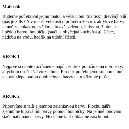
Materiál:
Budeme potřebovat jednu malou a větší cibuli (na tisk), dřevěný talíř
(náš je z IKEA v menší velikosti o průměru 30 cm), akrylové barvy
jemně zelenkavou, světlou a tmavší zelenou, fialovou, žlutou a
hnědou barvu, houbičku (stačí ta obyčejná kuchyňská), štětec,
nádobu na vodu, hadřík na utírání štětců.
KROK 1
Nejprve si cibule rozřízneme napůl, vnitřek položíme na ubrousky,
abychom osušili šťávu z cibule. Pro tisk potřebujeme suchou cibuli,
tak nám lépe budou dobře chytat barvy na rozříznuté ploše.
KROK 2
Připravíme si talíř a jemnou zelenkavou barvu. Plochu talíře
zjemníme tupováním barvy pomocí houbičky. Na jemné tónování
stačí malý nános barvy. Necháme talíř důkladně zaschnout.