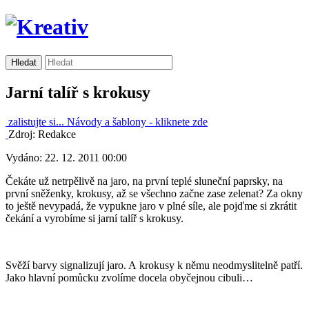
Jarní talíř s krokusy
zalistujte si...
Návody a šablony -
kliknete zde
Zdroj: Redakce
Vydáno: 22. 12. 2011 00:00
Čekáte už netrpělivě na jaro, na první teplé sluneční paprsky, na
první sněženky, krokusy, až se všechno začne zase zelenat? Za okny
to ještě nevypadá, že vypukne jaro v plné síle, ale pojďme si zkrátit
čekání a vyrobíme si jarní talíř s krokusy.
Svěží barvy signalizují jaro. A krokusy k němu neodmyslitelně patří.
Jako hlavní pomůcku zvolíme docela obyčejnou cibuli…