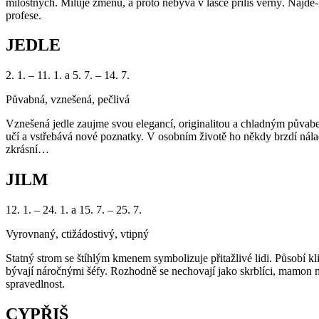
milostných. Miluje změnu, a proto nebývá v lásce příliš věrný. Najde
profese.
JEDLE
2. 1. – 11. 1. a 5. 7. – 14. 7.
Půvabná, vznešená, pečlivá
Vznešená jedle zaujme svou elegancí, originalitou a chladným půvabem
učí a vstřebává nové poznatky. V osobním životě ho někdy brzdí nálado
zkrásní…
JILM
12. 1. – 24. 1. a 15. 7. – 25. 7.
Vyrovnaný, ctižádostivý, vtipný
Statný strom se štíhlým kmenem symbolizuje přitažlivé lidi. Působí 
bývají náročnými šéfy. Rozhodně se nechovají jako skrblíci, mamon ne
spravedlnost.
CYPŘIŠ