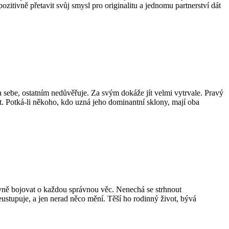
pozitivně přetavit svůj smysl pro originalitu a jednomu partnerství dát
a sebe, ostatním nedůvěřuje. Za svým dokáže jít velmi vytrvale. Pravý
ot. Potká-li někoho, kdo uzná jeho dominantní sklony, mají oba
vně bojovat o každou správnou věc. Nenechá se strhnout
stupuje, a jen nerad něco mění. Těší ho rodinný život, bývá