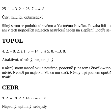
25. 1. – 3. 2. a 26. 7. – 4. 8.
Čilý, milující, optimistický
Silný strom se podobá zdravému a šťastnému člověku. Povaha lidí – cypř
ani v těch nejhorších situacích neztrácejí naději na zlepšení. Dobře se
TOPOL
4. 2. – 8. 2. a 1. 5. – 14. 5. a 5. 8. –13. 8.
Atraktivní, náročný, rozporuplný
Krásný strom lahodí oku a nestárne, podobně je na tom i člověk – to
městě. Nebaží po majetku. Ví, co mu stačí. Někdy trpí pocitem opuště
trvalé.
CEDR
9. 2. – 18. 2. a 14. 8. – 23. 8.
Nápaditý, upřímný, sebejistý