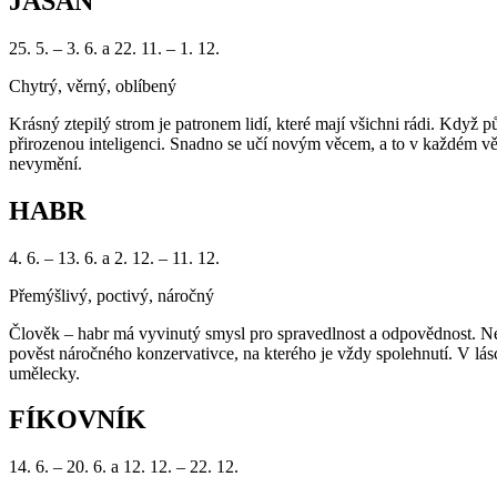
JASAN
25. 5. – 3. 6. a 22. 11. – 1. 12.
Chytrý, věrný, oblíbený
Krásný ztepilý strom je patronem lidí, které mají všichni rádi. Když 
přirozenou inteligenci. Snadno se učí novým věcem, a to v každém věku
nevymění.
HABR
4. 6. – 13. 6. a 2. 12. – 11. 12.
Přemýšlivý, poctivý, náročný
Člověk – habr má vyvinutý smysl pro spravedlnost a odpovědnost. Ned
pověst náročného konzervativce, na kterého je vždy spolehnutí. V lá
umělecky.
FÍKOVNÍK
14. 6. – 20. 6. a 12. 12. – 22. 12.