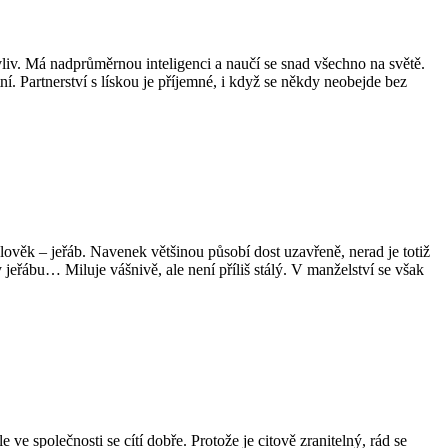
liv. Má nadprůměrnou inteligenci a naučí se snad všechno na světě.
ní. Partnerství s lískou je příjemné, i když se někdy neobejde bez
lověk – jeřáb. Navenek většinou působí dost uzavřeně, nerad je totiž
y jeřábu… Miluje vášnivě, ale není příliš stálý. V manželství se však
e společnosti se cítí dobře. Protože je citově zranitelný, rád se