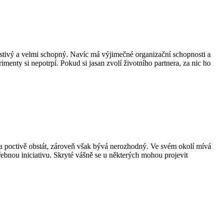
ádostivý a velmi schopný. Navíc má výjimečné organizační schopnosti a
menty si nepotrpí. Pokud si jasan zvolí životního partnera, za nic ho
 a poctivě obstát, zároveň však bývá nerozhodný. Ve svém okolí mívá
ebnou iniciativu. Skryté vášně se u některých mohou projevit