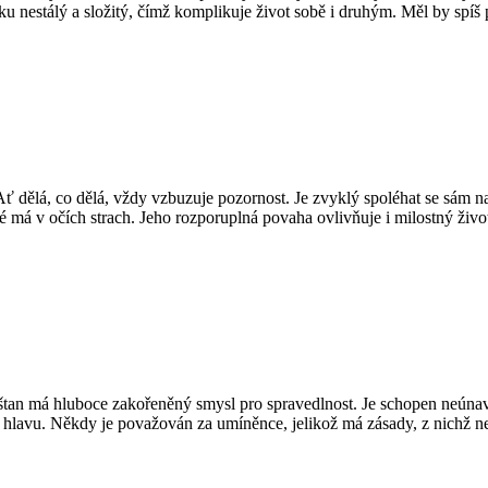
šku nestálý a složitý, čímž komplikuje život sobě i druhým. Měl by spíš 
 Ať dělá, co dělá, vždy vzbuzuje pozornost. Je zvyklý spoléhat se sám n
hé má v očích strach. Jeho rozporuplná povaha ovlivňuje i milostný živ
štan má hluboce zakořeněný smysl pro spravedlnost. Je schopen neúna
lavu. Někdy je považován za umíněnce, jelikož má zásady, z nichž neu