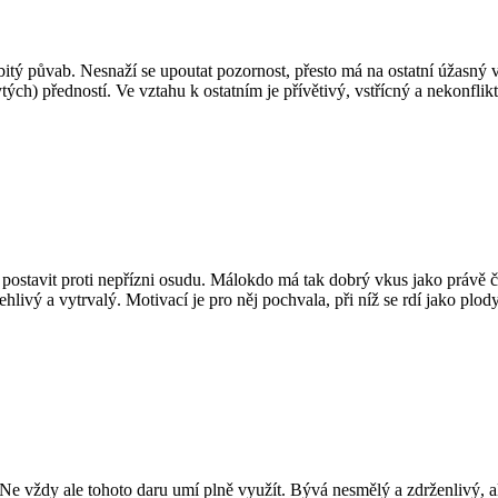
tý půvab. Nesnaží se upoutat pozornost, přesto má na ostatní úžasný v
ch) předností. Ve vztahu k ostatním je přívětivý, vstřícný a nekonflikt
 postavit proti nepřízni osudu. Málokdo má tak dobrý vkus jako právě č
hlivý a vytrvalý. Motivací je pro něj pochvala, při níž se rdí jako plod
e vždy ale tohoto daru umí plně využít. Bývá nesmělý a zdrženlivý, ale v