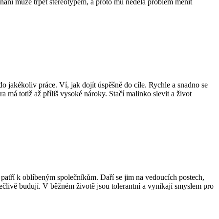
tnání může trpět stereotypem, a proto mu nedělá problém měnit
 jakékoliv práce. Ví, jak dojít úspěšně do cíle. Rychle a snadno se
 má totiž až příliš vysoké nároky. Stačí malinko slevit a život
 patří k oblíbeným společníkům. Daří se jim na vedoucích postech,
člivě budují. V běžném životě jsou tolerantní a vynikají smyslem pro