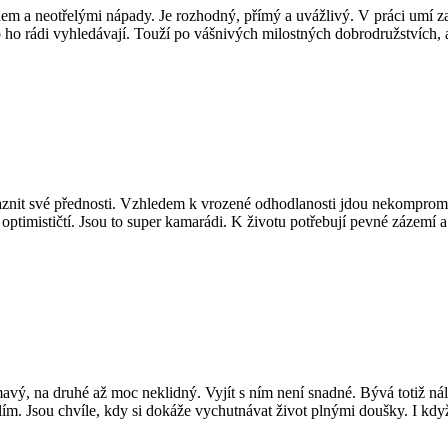
 a neotřelými nápady. Je rozhodný, přímý a uvážlivý. V práci umí zapn
to ho rádi vyhledávají. Touží po vášnivých milostných dobrodružstvích,
aznit své přednosti. Vzhledem k vrozené odhodlanosti jdou nekompromis
 optimističtí. Jsou to super kamarádi. K životu potřebují pevné zázemí 
avý, na druhé až moc neklidný. Vyjít s ním není snadné. Bývá totiž ná
. Jsou chvíle, kdy si dokáže vychutnávat život plnými doušky. I když 