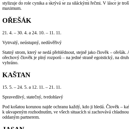
stylizuje do role cynika a skrývá se za siláckými řečmi. V lásce je tro
maximum.
OŘEŠÁK
21. 4. – 30. 4. a 24. 10. – 11. 11.
Vytrvalý, neústupný, nedůvěřivý
Statný strom, který se nedá přehlédnout, stejně jako člověk – ořešák.
ořechový člověk je plný rozporů – na jedné straně egoistický, na dru
vyhráno.
KAŠTAN
15. 5. – 24. 5. a 12. 11. – 21. 11.
Spravedlivý, statečný, tvrdohlavý
Pod košatou korunou najde ochranu každý, kdo ji hledá. Člověk – ka
k ukvapeným rozhodnutím, ve všech situacích si zachovává chladnou h
oddaným partnerem.