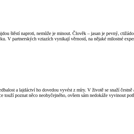
půjdou štěstí naproti, nemůže je minout. Člověk – jasan je pevný, ctiž
. V partnerských vztazích vynikají věrností, na nějaké milostné experi
balost a lajdáctví ho dovedou vyvést z míry. V životě se snaží čestně
sce touží poznat něco neobyčejného, ovšem sám nedokáže vyvinout potř