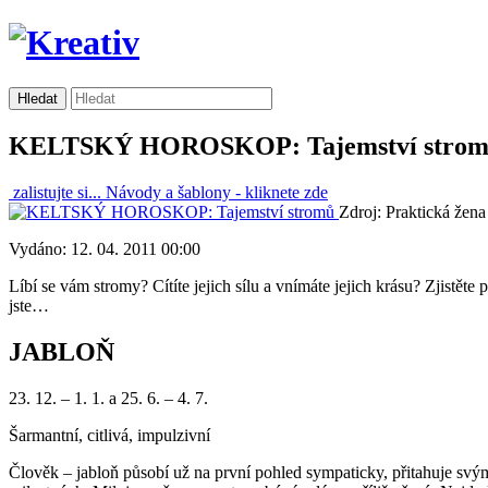
KELTSKÝ HOROSKOP: Tajemství stro
zalistujte si...
Návody a šablony -
kliknete zde
Zdroj: Praktická žena
Vydáno: 12. 04. 2011 00:00
Líbí se vám stromy? Cítíte jejich sílu a vnímáte jejich krásu? Zjistěte
jste…
JABLOŇ
23. 12. – 1. 1. a 25. 6. – 4. 7.
Šarmantní, citlivá, impulzivní
Člověk – jabloň působí už na první pohled sympaticky, přitahuje svý