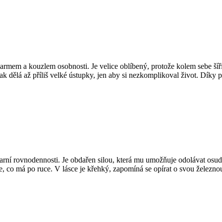
armem a kouzlem osobnosti. Je velice oblíbený, protože kolem sebe šíří
k dělá až příliš velké ústupky, jen aby si nezkomplikoval život. Díky 
jarní rovnodennosti. Je obdařen silou, která mu umožňuje odolávat osud
, co má po ruce. V lásce je křehký, zapomíná se opírat o svou železnou 