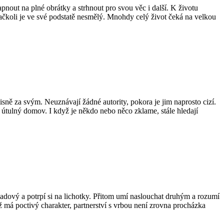
out na plné obrátky a strhnout pro svou věc i další. K životu
 ačkoli je ve své podstatě nesmělý. Mnohdy celý život čeká na velkou
ně za svým. Neuznávají žádné autority, pokora je jim naprosto cizí.
a útulný domov. I když je někdo nebo něco zklame, stále hledají
ladový a potrpí si na lichotky. Přitom umí naslouchat druhým a rozumí
má poctivý charakter, partnerství s vrbou není zrovna procházka