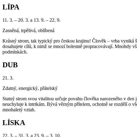
LÍPA
11. 3. – 20. 3. a 13. 9. – 22. 9.
Zasněná, trpělivá, oblíbená
Krásný strom, tak typický pro českou krajinu! Člověk – vrba vyniká š
dosahujete cílů, k nimž se mnozí bolestně propracovávají. Mnohdy vša
podmínkách.
DUB
21. 3.
Zdatný, energický, přátelský
Statný strom svou vitalitou určuje povahu člověka narozeného v den 
neuchyluje k intrikám. Bývá věrným přítelem, ochotně se rozdělí o vše
mnohaletý vztah.
LÍSKA
22. 3. – 31. 3. a 23. 9. – 3. 10.