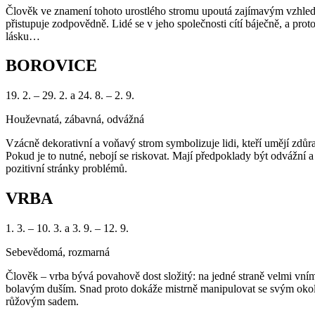
Člověk ve znamení tohoto urostlého stromu upoutá zajímavým vzhledem
přistupuje zodpovědně. Lidé se v jeho společnosti cítí báječně, a pro
lásku…
BOROVICE
19. 2. – 29. 2. a 24. 8. – 2. 9.
Houževnatá, zábavná, odvážná
Vzácně dekorativní a voňavý strom symbolizuje lidi, kteří umějí zdůr
Pokud je to nutné, nebojí se riskovat. Mají předpoklady být odvážní a
pozitivní stránky problémů.
VRBA
1. 3. – 10. 3. a 3. 9. – 12. 9.
Sebevědomá, rozmarná
Člověk – vrba bývá povahově dost složitý: na jedné straně velmi vním
bolavým duším. Snad proto dokáže mistrně manipulovat se svým okolím
růžovým sadem.