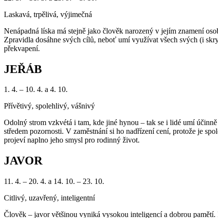
Laskavá, trpělivá, výjimečná
Nenápadná líska má stejně jako člověk narozený v jejím znamení osobi
Zpravidla dosáhne svých cílů, neboť umí využívat všech svých (i skrytý
překvapení.
JEŘÁB
1. 4. – 10. 4. a 4. 10.
Přívětivý, spolehlivý, vášnivý
Odolný strom vzkvétá i tam, kde jiné hynou – tak se i lidé umí účinně
středem pozornosti. V zaměstnání si ho nadřízení cení, protože je spole
projeví naplno jeho smysl pro rodinný život.
JAVOR
11. 4. – 20. 4. a 14. 10. – 23. 10.
Citlivý, uzavřený, inteligentní
Člověk – javor většinou vyniká vysokou inteligencí a dobrou pamětí. N