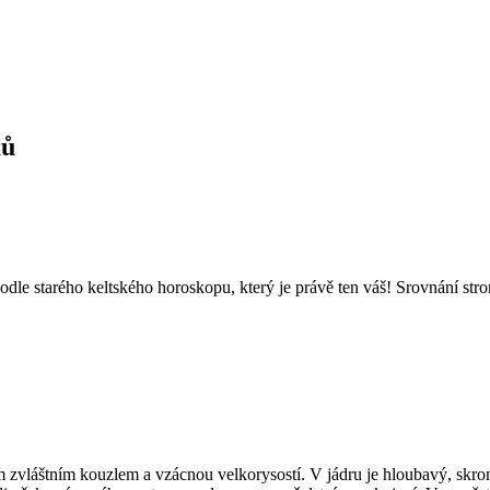
mů
 podle starého keltského horoskopu, který je právě ten váš! Srovnání stro
m zvláštním kouzlem a vzácnou velkorysostí. V jádru je hloubavý, skro