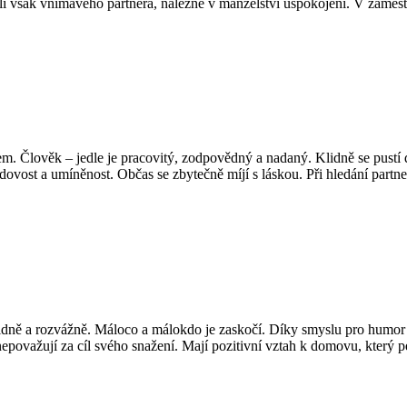
-li však vnímavého partnera, nalezne v manželství uspokojení. V zaměs
. Člověk – jedle je pracovitý, zodpovědný a nadaný. Klidně se pustí do
vost a umíněnost. Občas se zbytečně míjí s láskou. Při hledání partnera
klidně a rozvážně. Máloco a málokdo je zaskočí. Díky smyslu pro humor
považují za cíl svého snažení. Mají pozitivní vztah k domovu, který pe