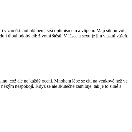
 i v zaměstnání oblíbení, srší optimismem a vtipem. Mají silnou vůli,
ují dlouhodobý cíl: životní štěstí. V lásce a sexu je jim vlastní vášeň.
vinu, což ale ne každý ocení. Mnohem lépe se cítí na venkově než ve
někým nespokojí. Když se ale skutečně zamiluje, tak je to silné a