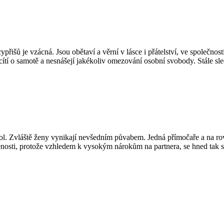
išů je vzácná. Jsou obětaví a věrní v lásce i přátelství, ve společnosti
 cítí o samotě a nesnášejí jakékoliv omezování osobní svobody. Stále sled
pol. Zvláště ženy vynikají nevšedním půvabem. Jedná přímočaře a na ro
nosti, protože vzhledem k vysokým nárokům na partnera, se hned tak s 