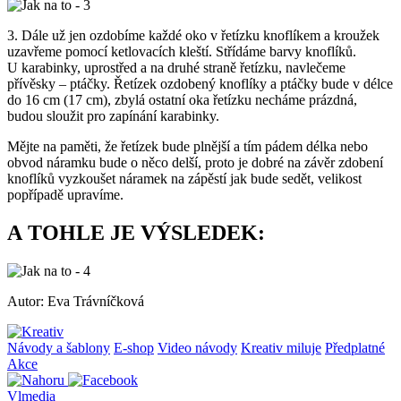
3. Dále už jen ozdobíme každé oko v řetízku knoflíkem a kroužek
uzavřeme pomocí ketlovacích kleští. Střídáme barvy knoflíků.
U karabinky, uprostřed a na druhé straně řetízku, navlečeme
přívěsky – ptáčky. Řetízek ozdobený knoflíky a ptáčky bude v délce
do 16 cm (17 cm), zbylá ostatní oka řetízku necháme prázdná,
budou sloužit pro zapínání karabinky.
Mějte na paměti, že řetízek bude plnější a tím pádem délka nebo
obvod náramku bude o něco delší, proto je dobré na závěr zdobení
knoflíků vyzkoušet náramek na zápěstí jak bude sedět, velikost
popřípadě upravíme.
A TOHLE JE VÝSLEDEK:
Autor: Eva Trávníčková
Návody a šablony
E-shop
Video návody
Kreativ miluje
Předplatné
Akce
Vlmedia