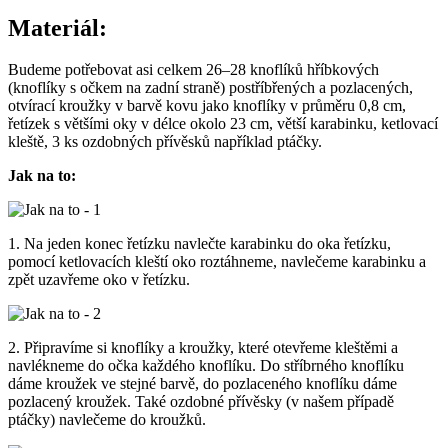
Materiál:
Budeme potřebovat asi celkem 26–28 knoflíků hříbkových
(knoflíky s očkem na zadní straně) postříbřených a pozlacených,
otvírací kroužky v barvě kovu jako knoflíky v průměru 0,8 cm,
řetízek s většími oky v délce okolo 23 cm, větší karabinku, ketlovací
kleště, 3 ks ozdobných přívěsků například ptáčky.
Jak na to:
1. Na jeden konec řetízku navlečte karabinku do oka řetízku,
pomocí ketlovacích kleští oko roztáhneme, navlečeme karabinku a
zpět uzavřeme oko v řetízku.
2. Připravíme si knoflíky a kroužky, které otevřeme kleštěmi a
navlékneme do očka každého knoflíku. Do stříbrného knoflíku
dáme kroužek ve stejné barvě, do pozlaceného knoflíku dáme
pozlacený kroužek. Také ozdobné přívěsky (v našem případě
ptáčky) navlečeme do kroužků.