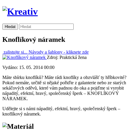
Knoflíkový náramek
zalistujte si...
Návody a šablony -
kliknete zde
Zdroj: Praktická žena
Vydáno: 15. 05. 2014 00:00
Máte sbírku knoflíků? Máte rádi knoflíky a obzvlášť ty hříbkovité?
Pokud nemáte, určitě si nějaké pořiďte z galanterie nebo ze starých
sekáčových oděvů, které vám padnou do oka a pojďme si vyrobit
nápaditý, efektní, hravý, společenský šperk – KNOFLÍKOVÝ
NÁRAMEK.
Udělejte si s námi nápaditý, efektní, hravý, společenský šperk –
knoflíkový náramek.