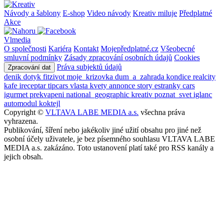
Návody a šablony
E-shop
Video návody
Kreativ miluje
Předplatné
Akce
Vlmedia
O společnosti
Kariéra
Kontakt
Mojepředplatné.cz
Všeobecné
smluvní podmínky
Zásady zpracování osobních údajů
Cookies
Práva subjektů údajů
Zpracování dat
denik
dotyk
fitzivot
moje_krizovka
dum_a_zahrada
kondice
realcity
kafe
ireceptar
tipcars
vlasta
kvety
annonce
story
estranky
cars
igurmet
prekvapeni
national_geographic
kreativ
poznat_svet
iglanc
automodul
koktejl
Copyright ©
VLTAVA LABE MEDIA a.s.
všechna práva
vyhrazena.
Publikování, šíření nebo jakékoliv jiné užití obsahu pro jiné než
osobní účely uživatele, je bez písemného souhlasu VLTAVA LABE
MEDIA a.s. zakázáno. Toto ustanovení platí také pro RSS kanály a
jejich obsah.