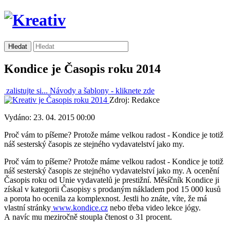
Kondice je Časopis roku 2014
zalistujte si...
Návody a šablony -
kliknete zde
Zdroj: Redakce
Vydáno: 23. 04. 2015 00:00
Proč vám to píšeme? Protože máme velkou radost - Kondice je totiž
náš sesterský časopis ze stejného vydavatelství jako my.
Proč vám to píšeme? Protože máme velkou radost - Kondice je totiž
náš sesterský časopis ze stejného vydavatelství jako my. A ocenění
Časopis roku od Unie vydavatelů je prestižní. Měsíčník Kondice ji
získal v kategorii Časopisy s prodaným nákladem pod 15 000 kusů
a porota ho ocenila za komplexnost. Jestli ho znáte, víte, že má
vlastní stránky
www.kondice.cz
nebo třeba video lekce jógy.
A navíc mu meziročně stoupla čtenost o 31 procent.