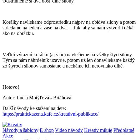
Odstrihneme si dva dosť dlhé silony.
Korálky navliekame odprostriedku najprv na obidva silony a potom
striedame na jeden a zase na dva… Tak, aby sa nám vytvorili očká
ako na obrázku.
Veľkú výraznú korálku (aj viac) navlečieme na všetky štyri silony.
Tým sa nám náhrdelník uzavrie, potom už len donavliekame každý
zo štyroch silonov samostatne a necháme ich nerovnako dlhé.
Hotovo!
Autor: Lucia Motýľová - Brtáňová
Další návody ke stažení najdete:
https://praktickazena.kafe.cz/kreativni-publikace/
Návody a šablony
E-shop
Video návody
Kreativ miluje
Předplatné
Akce