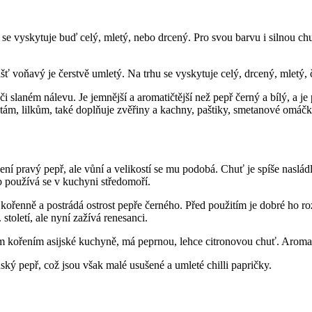
rhu se vyskytuje buď celý, mletý, nebo drcený. Pro svou barvu i silno
ášť voňavý je čerstvě umletý. Na trhu se vyskytuje celý, drcený, mletý, 
 slaném nálevu. Je jemnější a aromatičtější než pepř černý a bílý, a j
ketám, lilkům, také doplňuje zvěřiny a kachny, paštiky, smetanové omáčk
ní pravý pepř, ale vůní a velikostí se mu podobá. Chuť je spíše naslád
b používá se v kuchyni středomoří.
ořenně a postrádá ostrost pepře černého. Před použitím je dobré ho roz
toletí, ale nyní zažívá renesanci.
kým kořením asijské kuchyně, má peprnou, lehce citronovou chuť. Aroma 
nský pepř, což jsou však malé usušené a umleté chilli papričky.