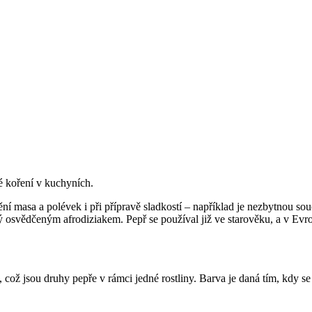
né koření v kuchyních.
ění masa a polévek i při přípravě sladkostí – například je nezbytnou so
ý osvědčeným afrodiziakem. Pepř se používal již ve starověku, a v Evrop
což jsou druhy pepře v rámci jedné rostliny. Barva je daná tím, kdy se 