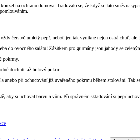
ní kouzel na ochranu domova. Tradovalo se, že když se tato směs nasypa
m pomlouváním.
ždy čerstvě umletý pepř, neboť jen tak vynikne nejen ostrá chuť, ale 
 třeba do ovocného salátu! Zážitkem pro gurmány jsou jahody se zelený
vé pokrmy.
odné dochutit až hotový pokrm.
jídla anebo při ochucování již uvařeného pokrmu během stolování. Tak s
ě, aby si uchoval barvu a vůni. Při správném skladování si pepř uchov
kce