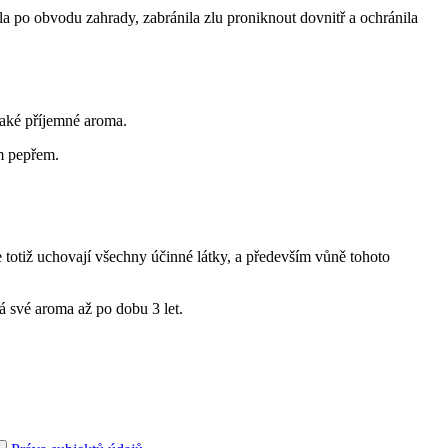
la po obvodu zahrady, zabránila zlu proniknout dovnitř a ochránila
také příjemné aroma.
m pepřem.
e totiž uchovají všechny účinné látky, a především vůně tohoto
á své aroma až po dobu 3 let.