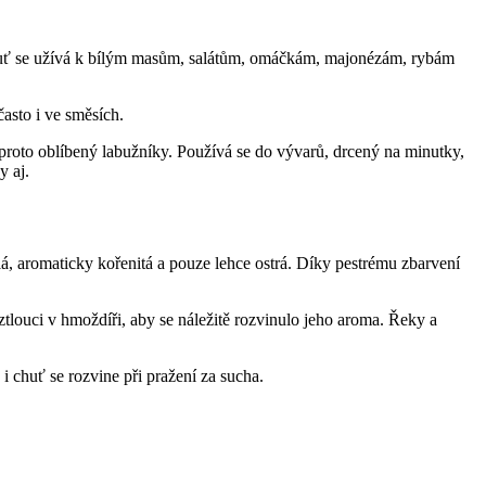
u chuť se užívá k bílým masům, salátům, omáčkám, majonézám, rybám
často i ve směsích.
e proto oblíbený labužníky. Používá se do vývarů, drcený na minutky,
y aj.
lá, aromaticky kořenitá a pouze lehce ostrá. Díky pestrému zbarvení
tlouci v hmoždíři, aby se náležitě rozvinulo jeho aroma. Řeky a
i chuť se rozvine při pražení za sucha.