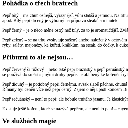
Pohádka o třech bratrech
Pepř bílý – má chuť ostřejší, výraznější, vůni slabší a jemnou. Na t
apod. Bílý pepř drcený je výborný na přípravu steaků a minutek.
Pepř černý – je o něco méně ostrý než bílý, za to je aromatičtější. Zvl
Pepř zelený – se na trhu vyskytuje sušený anebo naložený v octovém či
ryby, saláty, majonézy, ke kuřeti, králíkům, na steak, do čočky, k cu
Příbuzní to ale nejsou…
Pepř červený či růžový – nebo také pepř brazilský a pepř peruánský ne
se používá do směsí s jinými druhy pepře. Je oblíbený ke kořenění ry
Pepř dlouhý – je podobný pepři černému, avšak slabě páchne, chutná k
Římany byl ceněn více než pepř černý. Zájem o něj upadl koncem 18. s
Pepř sečuánský – není to pepř, ale bobule trnitého jasanu. Je klasic
Existuje ještě koření, které se nazývá pepřem, ale není to pepř – caye
Ve službách magie