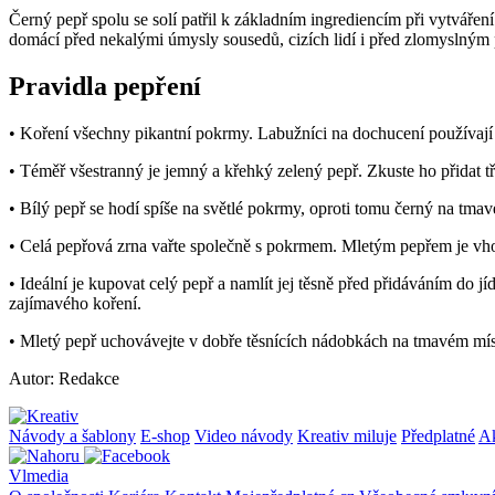
Černý pepř spolu se solí patřil k základním ingrediencím při vytváře
domácí před nekalými úmysly sousedů, cizích lidí i před zlomyslný
Pravidla pepření
• Koření všechny pikantní pokrmy. Labužníci na dochucení používají v
• Téměř všestranný je jemný a křehký zelený pepř. Zkuste ho přidat
• Bílý pepř se hodí spíše na světlé pokrmy, oproti tomu černý na tma
• Celá pepřová zrna vařte společně s pokrmem. Mletým pepřem je vh
• Ideální je kupovat celý pepř a namlít jej těsně před přidáváním do 
zajímavého koření.
• Mletý pepř uchovávejte v dobře těsnících nádobkách na tmavém míst
Autor: Redakce
Návody a šablony
E-shop
Video návody
Kreativ miluje
Předplatné
A
Vlmedia