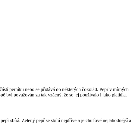
učástí perníku nebo se přidává do některých čokolád. Pepř v mírných
ě byl považován za tak vzácný, že se jej používalo i jako platidla.
pepř sbírá. Zelený pepř se sbírá nejdříve a je chuťově nejlahodnější a