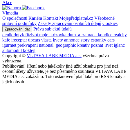
Akce
Vlmedia
O společnosti
Kariéra
Kontakt
Mojepředplatné.cz
Všeobecné
smluvní podmínky
Zásady zpracování osobních údajů
Cookies
Práva subjektů údajů
Zpracování dat
denik
dotyk
fitzivot
moje_krizovka
dum_a_zahrada
kondice
realcity
kafe
ireceptar
tipcars
vlasta
kvety
annonce
story
estranky
cars
igurmet
prekvapeni
national_geographic
kreativ
poznat_svet
iglanc
automodul
koktejl
Copyright ©
VLTAVA LABE MEDIA a.s.
všechna práva
vyhrazena.
Publikování, šíření nebo jakékoliv jiné užití obsahu pro jiné než
osobní účely uživatele, je bez písemného souhlasu VLTAVA LABE
MEDIA a.s. zakázáno. Toto ustanovení platí také pro RSS kanály a
jejich obsah.