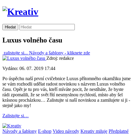
Luxus volného času
zalistujte si...
Návody a šablony -
kliknete zde
Zdroj: redakce
Vydáno: 06. 07. 2019 17:44
Po úspěchu naší první cvičebnice Luxus přítomného okamžiku jsme
se vám rozhodli udělat radost novinkou s názvem Luxus volného
času. Opět je tu pro vás, kteří míváte pocit, že nestíháte, že byste
rádi zpomalili, že se svět řítí nesmyslnou rychlostí, místo aby šel
krásnou procházkou… Zalistujte si naší novinkou a zamilujete si ji -
stejně jako my!
Zalistujte si…
Návody a šablony
E-shop
Video návody
Kreativ miluje
Předplatné