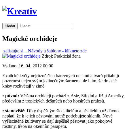
Magické orchideje
zalistujte si...
Návody a šablony -
kliknete zde
Zdroj: Praktická žena
Vydáno: 16. 04. 2012 00:00
Exotické květy nejrůznějších barevných odstínů a tvarů přitahují
pozornost nejen svým jedinečným šarmem, ale i tím, že do celé
krásy rozkvétají v zimě.
• původ:
Většina orchidejí pochází z Asie, Střední a Jižní Ameriky,
především z tropických deštných nebo horských pralesů.
• stanoviště:
Díky úspěšným šlechtitelům a pěstitelům už dávno
neplatí, že k jejich pěstování nutně potřebujete skleník. Nově
vyšlechtěné kultivary se dají úspěšně pěstovat jako pokojové
rostliny, třeba na okenním parapetu.