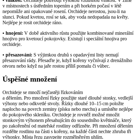
• vlhkost:
Orchideje potřebují vysokou vzdušnou vlhkost. V zimě
v místnostech s ústředním topením a při horkém počasí v létě
nepomůže ani opakované rosení. Orchideje nerostou, jsou-li na
slunci. Pokud kvetou, rosí se tak, aby voda nedopadala na květy.
Nejlépe je rosit orchideje ráno.
• hnojení:
V době aktivního růstu použijte kombinované minerální
hnojivo pro kvetoucí pokojovky. Existují i speciální hnojiva pro
orchideje.
• přesazování:
S výjimkou druhů s opadavými listy nemají
přesazování rády. Přesaďte je, když kořeny vyčnívají z drenážního
otvoru nebo když na jaře rostou příliš pomalu či vůbec.
Úspěšné množení
Orchideje se množí nejčastěji řízkováním
a dělením. Pro množení řízky použijte staré dlouhé stonky, vedlejší
výhony nebo odkvetlé stvoly. Řízky dlouhé 10–15 cm položte
naplocho na povrch zeminy (písku nebo mechu) a umístěte nejlépe
do pokojového skleníku. Orchideje je rovněž možné množit
stonkovým výhonem přesahujícím do sousedního květináče, který
po zakořenění od mateřské rostliny odřízněte. Při množení dělením
rozdělte rostlinu na části s kořeny, na každé části nechte zhruba tři
výhonky. Místa řezu zasypejte rozmělněným uhlím.