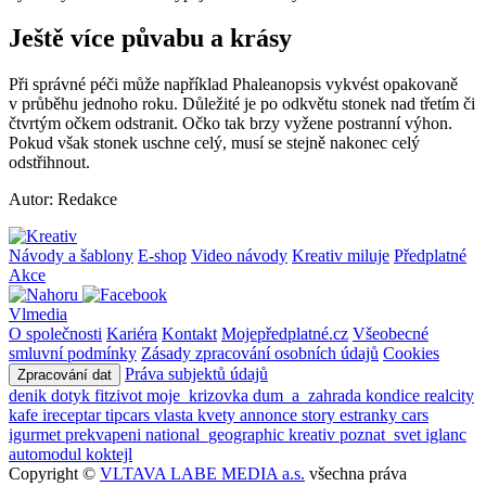
Ještě více půvabu a krásy
Při správné péči může například Phaleanopsis vykvést opakovaně
v průběhu jednoho roku. Důležité je po odkvětu stonek nad třetím či
čtvrtým očkem odstranit. Očko tak brzy vyžene postranní výhon.
Pokud však stonek uschne celý, musí se stejně nakonec celý
odstřihnout.
Autor: Redakce
Návody a šablony
E-shop
Video návody
Kreativ miluje
Předplatné
Akce
Vlmedia
O společnosti
Kariéra
Kontakt
Mojepředplatné.cz
Všeobecné
smluvní podmínky
Zásady zpracování osobních údajů
Cookies
Práva subjektů údajů
Zpracování dat
denik
dotyk
fitzivot
moje_krizovka
dum_a_zahrada
kondice
realcity
kafe
ireceptar
tipcars
vlasta
kvety
annonce
story
estranky
cars
igurmet
prekvapeni
national_geographic
kreativ
poznat_svet
iglanc
automodul
koktejl
Copyright ©
VLTAVA LABE MEDIA a.s.
všechna práva