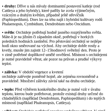
• druhy:
Dříve u nás mívaly dominantní postavení katleje (rod
Cattleya a jeho hybridy), které patřily ke zcela výjimečným,
vzácným a drahým květům, případně ještě střevíčník
(Paphiopedilum). Dnes lze na trhu najít i hybridní kultivary rodů
Phalaenopsis, Cymbidium, Dendrobium nebo Oncidium.
• světlo
: Orchideje potřebují hodně jasného rozptýleného světla.
Máte-li je na jižním či západním okně, potřebují v horkých
poledních hodinách zastínění. Pro pěstování orchidejí se nejlépe
hodí okno směrované na východ. Aby orchideje dobře rostly a
kvetly, musíte jim zajistit 12–15hodinový světelný den. Proto je
v zimě potřebné doplňkové umělé osvětlení. Místnost s orchidejemi
je nutné pravidelně větrat, ale pozor na průvan a prudké výkyvy
teplot.
• zálivka:
V období vegetace a kvetení
orchideje zalévejte poměrně hojně, ale zejména rovnoměrně a
pravidelně. Množství zálivky závisí také na druhu orchideje.
• teplo:
Před výběrem konkrétního druhu je nutné vzít v úvahu
teplotu, kterou bude potřebovat, protože existují druhy určené do
chladnějších (například Dendrobium, Paphiopedilum) i do teplých
místností (například Phaleanopsis, Cattleya).