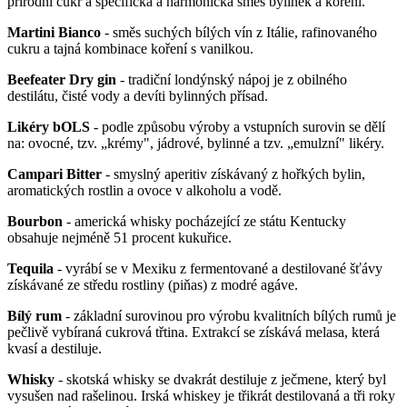
přírodní cukr a specifická a harmonická směs bylinek a koření.
Martini Bianco
- směs suchých bílých vín z Itálie, rafinovaného
cukru a tajná kombinace koření s vanilkou.
Beefeater Dry gin
- tradiční londýnský nápoj je z obilného
destilátu, čisté vody a devíti bylinných přísad.
Likéry bOLS
- podle způsobu výroby a vstupních surovin se dělí
na: ovocné, tzv. „krémy", jádrové, bylinné a tzv. „emulzní" likéry.
Campari Bitter
- smyslný aperitiv získávaný z hořkých bylin,
aromatických rostlin a ovoce v alkoholu a vodě.
Bourbon
- americká whisky pocházející ze státu Kentucky
obsahuje nejméně 51 procent kukuřice.
Tequila
- vyrábí se v Mexiku z fermentované a destilované šťávy
získávané ze středu rostliny (piňas) z modré agáve.
Bílý rum
- základní surovinou pro výrobu kvalitních bílých rumů je
pečlivě vybíraná cukrová třtina. Extrakcí se získává melasa, která
kvasí a destiluje.
Whisky
- skotská whisky se dvakrát destiluje z ječmene, který byl
vysušen nad rašelinou. Irská whiskey je třikrát destilovaná a tři roky