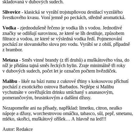
skladovaná v dubových sudech.
Slivovice
- klasická se vyrábí trojstupňovou destilací vyzrálého
švestkového kvasu. Voní jemně po peckách, středně aromatická.
Vodka
- zjednodušeně řečeno je vodka líh s vodou. Jednotlivé
značky se odlišují surovinou, ze které se líh destiluje, způsobem
filtrace a vodou, ze které se výsledná vodka ředí. Pojmenování
pochází ze slovanského slova pro vodu. Vyrábí se z obilí, případně
z brambor.
Metaxa
- Směs vinné brandy (z tří druhů) a muškátového vína, do
níž je přidána tajná směs řeckých bylin. Zraje minimálně tři roky
v dubových sudech, počet let je označen počtem hvězdiček.
Malibu
- likér na bázi rumu z cukrové třtiny s kokosovou příchutí
pochází z exotického ostrova Barbados. Nejlépe si Malibu
vychutnáte v osvěžujícím drinku smíchaný s ananasovým,
pomerančovým, brusinkovým a dalšími džusy.
Nezapomeňte ani na přísady, například: limetku, citron, nealko
nápoje a džusy, worchestrovou omáčku, tabasco, sůl, pepř, smetanu,
mléko, skořici, muškátový oříšek… A hlavně na led!!!
Autor: Redakce