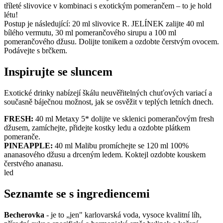
tříleté slivovice v kombinaci s exotickým pomerančem – to je hold
létu!
Postup je následující: 20 ml slivovice R. JELÍNEK zalijte 40 ml
bílého vermutu, 30 ml pomerančového sirupu a 100 ml
pomerančového džusu. Dolijte tonikem a ozdobte čerstvým ovocem.
Podávejte s brčkem.
Inspirujte se sluncem
Exotické drinky nabízejí škálu neuvěřitelných chuťových variací a
současně báječnou možnost, jak se osvěžit v teplých letních dnech.
FRESH:
40 ml Metaxy 5* dolijte ve sklenici pomerančovým fresh
džusem, zamíchejte, přidejte kostky ledu a ozdobte plátkem
pomeranče.
PINEAPPLE:
40 ml Malibu promíchejte se 120 ml 100%
ananasového džusu a drceným ledem. Koktejl ozdobte kouskem
čerstvého ananasu.
led
Seznamte se s ingrediencemi
Becherovka
- je to „jen" karlovarská voda, vysoce kvalitní líh,