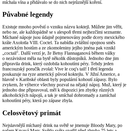
míchala vína a přidávalo se do nich nejrůznější koření.
Půvabné legendy
Existuje mnoho pověstí o vzniku názvu koktejl. Můžete jim věřit,
nebo ne, ale každopádně se s alespoň třemi nejhezčími seznamte.
Míchané nápoje jsou údajně pojmenovány podle dcery mexického
krále Axolotla VIII. Coctel. Ta nabídla zvláštní opojnou směs
americkým hostům a ze zkomoleniny jejího jména pak vznikl
„coctail". Další verzí je, že Betsy Flannaganová během války
o nezávislost měla na bytě několik důstojníků. Jednoho dne jim
připravila drink, který ozdobila kohoutími péry. Tehdy jeden
francouzský poručík zvolal: Vive le coq's tail! I třetí legenda
poukazuje na ryze americký původ koktejlu. V Jižní Americe, a
hlavně v Karibské oblasti byly populární kohoutí zápasy. Bylo
zvykem, že výherce všechny pozval na nějaký nápoj. Muž, který je
jednoho dne připravoval, měl k dispozici jen zbytky různých
alkoholických nápojů, a tak je smíchal dohromady a zamíchal
kohoutími péry, která po zápase zbyla.
Celosvětový primát
Nejslavnější míchaný drink na světě se jmenuje Bloody Mary, po
našem Krvavá Mary. Světlo světa spatřil před zhruba 75 lety a