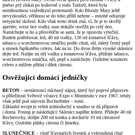
jméno prý získal po královně z rodu Tudorů, která byla
nemilosrdnou vražedkyní protestantů. Kdo Bloody Mary ještě
nevyzkoušel, většinou se do toho příliš nehrne – mnohé odrazuje
netypické složení. Kdo však tento drink zná, ví, že je to skvělý
aperitiv, verze bez vodky zase dokáže osvěžit po celý den.
Namíchejte si ho a přesvědčte se sami, že je opravdu výtečný.
Budete potřebovat: led, 40 ml vodky, 130 ml tomatové šťávy,
tabasco a worchestrovou omáčku podle chuti, sůl, mletý černý pepř
a stonek řapíkatého celeru. Jak na to: Do dvou třetin vysoké sklenice
dejte led. Nalijte na něj vodku a tomatovou šťávu, přidejte tabasco,
worchestrovou omáčku, sůl, pepř a zamíchejte. Ozdobte kouskem
celeru a můžete přidat i dílek citronu.
Osvěžující domácí jedničky
BETON
– nestárnoucí míchaný nápoj, který byl poprvé připraven
u příležitosti Světové výstavy Expo v Montrealu v roce 1967, tehdy
však ještě pod názvem Becherbitter – tonic.
Základní recept je velmi jednoduchý a snadno se dá připravit
i doma. Postup je následující: Sklenici naplňte ledem. Přidejte 40 ml
Becherovky, dolijte 200 ml toniku a dochuťte 10 ml citronové
šťávy. Ozdobte plátky citronu či limetky.
SLUNEČNICE
– vůně šťavnatých švestek a vybroušená chuť