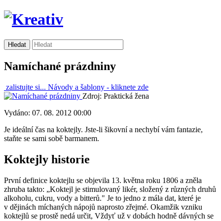
Namíchané prázdniny
zalistujte si...
Návody a šablony -
kliknete zde
Zdroj: Praktická žena
Vydáno: 07. 08. 2012 00:00
Je ideální čas na koktejly. Jste-li šikovní a nechybí vám fantazie,
staňte se sami sobě barmanem.
Koktejly historie
První definice koktejlu se objevila 13. května roku 1806 a zněla
zhruba takto: „Koktejl je stimulovaný likér, složený z různých druhů
alkoholu, cukru, vody a bitterů." Je to jedno z mála dat, které je
v dějinách míchaných nápojů naprosto zřejmé. Okamžik vzniku
koktejlů se prostě nedá určit, Vždyť už v dobách hodně dávných se