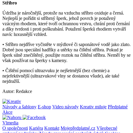
Stříbro
Údržba je náročnější, protože na vzduchu stříbro oxiduje a černá.
Nejlepší je pořídit si stříbrný šperk, jehož povrch je potažený
vzácným rhodiem, které tvoří ochrannou vrstvu, chrání proti černání
a díky tvrdosti i proti poškrabání. Potažení šperků rhodiem vytváří
navíc luxusnější vzhled.
• Stříbro nejdříve vyčistěte v mýdlové či saponátové vodě jako zlato.
Dobré jsou speciální hadříky a utěrky na čištění stříbra. Pokud je
šperk silně znečištěný, použijte roztok na čištění stříbra. Neměl by se
však používat na šperky s kameny.
• Čištění pomocí ultrazvuku je nejšetrnější (bez chemie) a
nejefektivnější (ultrazvukové vlny se dostanou všude), ale také
nejdražší.
Autor: Redakce
Návody a šablony
E-shop
Video návody
Kreativ miluje
Předplatné
Akce
Vlmedia
O společnosti
Kariéra
Kontakt
Mojepředplatné.cz
Všeobecné