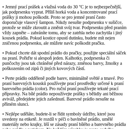
• Jemný prací prášek a vlažná voda do 30 °C je to nejbezpečnější,
jak podprsenku vyprat. Příliš horká voda a koncentrované prací
prášky ji mohou poškodit. Proto se pro jemné praní často
doporučuje vlasový šampon. Nikdy nesušte podprsenku v sušičce,
protože se může zkroutit a změnit svůj tvar. Podprsenku před praním
vždy zapněte – zabráníte tomu, aby se zatrhla nebo zachytila i jiný
kousek prádla. Pokud kostice opustí dutinku, budete mít nejen
zničenou podprsenku, ale můžete navíc poškodit pračku.
• Pokud chcete dát spodní prádlo do pračky, použijte speciální sáček
na praní. Pořiďte si alespoň jeden. Kalhotky, podprsenka či
punčochy jsou tak chráněné před nárazy, změnou barvy, žmolky a
poškozením od zipů či jiných kovových částí.
• Perte prádlo odděleně podle barev, minimálně světlé a tmavé. Pro
praní barevných kousků používejte prací prostředky určené k praní
barevného prádla (color). Pro ruční praní používejte tekuté prací
přípravky. Na bílé prádlo nepoužívejte prášky s bělidly ani běžnou
aviváž, předejdete jejich zašednutí. Barevné prádlo nesušte na
přímém slunci.
• Nejlépe uděláte, budete-li se řídit symboly údržby, které jsou
uvedeny na etiketě. Je rozdíl v péči o bavlněné prádlo, umělé
materiály nebo krajky, liší se zásady praní bílého a barevného prádla