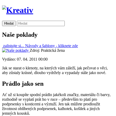
Naše poklady
zalistujte si...
Návody a šablony -
kliknete zde
Zdroj: Praktická žena
Vydáno: 07. 04. 2011 00:00
Jak se starat o klenoty, na kterých vám záleží, jak pečovat o věci,
aby zůstaly krásné, dlouho vydržely a vypadaly stále jako nové.
Prádlo jako sen
Ať už si koupíte spodní prádlo jakékoli značky, materiálu či barvy,
rozhodně se vyplatí prát ho v ruce – především to platí pro
podprsenky s kosticemi a výztuží. Jen tak můžete prodloužit
životnost oblíbených podprsenek, kalhotek, košilek a jiných
jemných kousků.