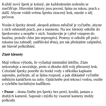
Každý nový šperk je krásný, ale každodenním nošením se
znečišťuje. Hlavními faktory jsou pocení, špína na rukou, prach a
další. Abyste vrátili svému šperku ztracený lesk, musíte o něj
pečovat.
Nosíte-li šperky denně, alespoň jednou měsíčně je vyčistěte, abyste
z nich odstranili prach, pot a mastnotu. Na noc klenoty odložte do
šperkovnice a nespěte v nich. Sundavejte je i před vstupem do
bazénu, protože chlor jim neprospívá. Prsteny si odložte při práci
rukama (na zahradě, zadělávání těsta), jen tak předejdete zašpinění,
ale hlavně poškrábání.
Zlaté klenoty
Mají velkou výhodu, že vyžadují minimální údržbu. Zlato
nekoroduje a neoxiduje, proto si dlouho drží svůj přirozený lesk.
Celozlaté šperky ponořte do horké vody s několika kapkami
saponátu, počkejte, až se špína rozpustí, a pak důkladně vyčistěte
měkkým kartáčkem na zuby. Opláchněte pod tekoucí vodou, osušte
a vyleštěte bavlněným hadříkem.
•
Pozor
– doma čistěte jen šperky bez perel, korálů, jantaru a
drahých kamenů. Saponát i mýdlo by vsazené kameny mohly
poškodit.