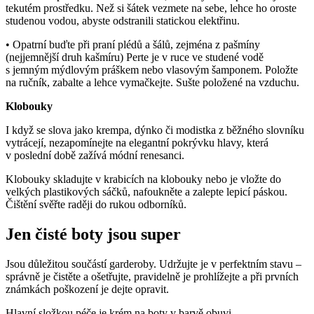
tekutém prostředku. Než si šátek vezmete na sebe, lehce ho oroste
studenou vodou, abyste odstranili statickou elektřinu.
• Opatrní buďte při praní plédů a šálů, zejména z pašmíny
(nejjemnější druh kašmíru) Perte je v ruce ve studené vodě
s jemným mýdlovým práškem nebo vlasovým šamponem. Položte
na ručník, zabalte a lehce vymačkejte. Sušte položené na vzduchu.
Klobouky
I když se slova jako krempa, dýnko či modistka z běžného slovníku
vytrácejí, nezapomínejte na elegantní pokrývku hlavy, která
v poslední době zažívá módní renesanci.
Klobouky skladujte v krabicích na klobouky nebo je vložte do
velkých plastikových sáčků, nafoukněte a zalepte lepicí páskou.
Čištění svěřte raději do rukou odborníků.
Jen čisté boty jsou super
Jsou důležitou součástí garderoby. Udržujte je v perfektním stavu –
správně je čistěte a ošetřujte, pravidelně je prohlížejte a při prvních
známkách poškození je dejte opravit.
Hlavní složkou péče je krém na boty v barvě obuvi.