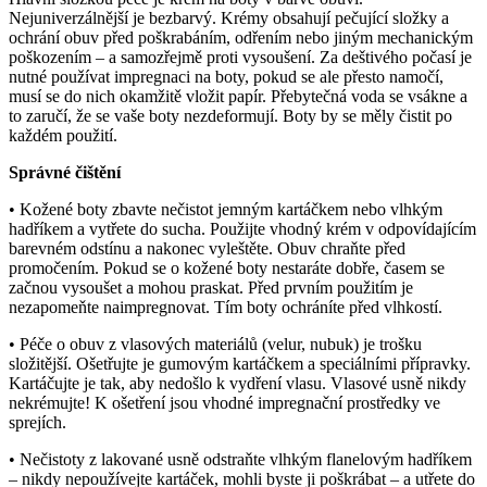
Nejuniverzálnější je bezbarvý. Krémy obsahují pečující složky a
ochrání obuv před poškrabáním, odřením nebo jiným mechanickým
poškozením – a samozřejmě proti vysoušení. Za deštivého počasí je
nutné používat impregnaci na boty, pokud se ale přesto namočí,
musí se do nich okamžitě vložit papír. Přebytečná voda se vsákne a
to zaručí, že se vaše boty nezdeformují. Boty by se měly čistit po
každém použití.
Správné čištění
• Kožené boty zbavte nečistot jemným kartáčkem nebo vlhkým
hadříkem a vytřete do sucha. Použijte vhodný krém v odpovídajícím
barevném odstínu a nakonec vyleštěte. Obuv chraňte před
promočením. Pokud se o kožené boty nestaráte dobře, časem se
začnou vysoušet a mohou praskat. Před prvním použitím je
nezapomeňte naimpregnovat. Tím boty ochráníte před vlhkostí.
• Péče o obuv z vlasových materiálů (velur, nubuk) je trošku
složitější. Ošetřujte je gumovým kartáčkem a speciálními přípravky.
Kartáčujte je tak, aby nedošlo k vydření vlasu. Vlasové usně nikdy
nekrémujte! K ošetření jsou vhodné impregnační prostředky ve
sprejích.
• Nečistoty z lakované usně odstraňte vlhkým flanelovým hadříkem
– nikdy nepoužívejte kartáček, mohli byste ji poškrábat – a utřete do