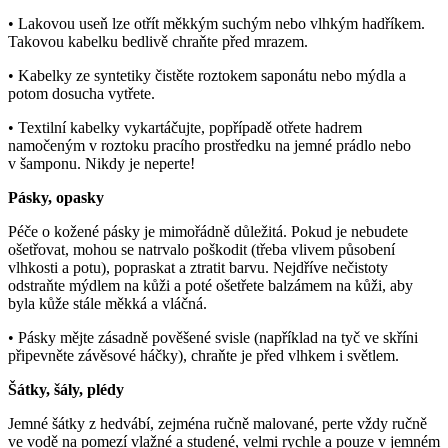
• Lakovou useň lze otřít měkkým suchým nebo vlhkým hadříkem.
Takovou kabelku bedlivě chraňte před mrazem.
• Kabelky ze syntetiky čistěte roztokem saponátu nebo mýdla a
potom dosucha vytřete.
• Textilní kabelky vykartáčujte, popřípadě otřete hadrem
namočeným v roztoku pracího prostředku na jemné prádlo nebo
v šamponu. Nikdy je neperte!
Pásky, opasky
Péče o kožené pásky je mimořádně důležitá. Pokud je nebudete
ošetřovat, mohou se natrvalo poškodit (třeba vlivem působení
vlhkosti a potu), popraskat a ztratit barvu. Nejdříve nečistoty
odstraňte mýdlem na kůži a poté ošetřete balzámem na kůži, aby
byla kůže stále měkká a vláčná.
• Pásky mějte zásadně pověšené svisle (například na tyč ve skříni
připevněte závěsové háčky), chraňte je před vlhkem i světlem.
Šátky, šály, plédy
Jemné šátky z hedvábí, zejména ručně malované, perte vždy ručně
ve vodě na pomezí vlažné a studené, velmi rychle a pouze v jemném