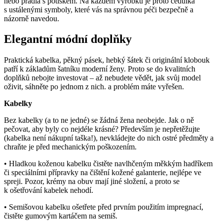
nebo prádla s potiskem. Na každém výrobku je proto cedulka
s ustálenými symboly, které vás na správnou péči bezpečně a
názorně navedou.
Elegantní módní doplňky
Praktická kabelka, pěkný pásek, hebký šátek či originální klobouk
patří k základům šatníku moderní ženy. Proto se do kvalitních
doplňků nebojte investovat – až nebudete vědět, jak svůj model
oživit, sáhněte po jednom z nich. a problém máte vyřešen.
Kabelky
Bez kabelky (a to ne jedné) se žádná žena neobejde. Jak o ně
pečovat, aby byly co nejdéle krásné? Především je nepřetěžujte
(kabelka není nákupní taška!), nevkládejte do nich ostré předměty a
chraňte je před mechanickým poškozením.
• Hladkou koženou kabelku čistěte navlhčeným měkkým hadříkem
či speciálními přípravky na čištění kožené galanterie, nejlépe ve
spreji. Pozor, krémy na obuv mají jiné složení, a proto se
k ošetřování kabelek nehodí.
• Semišovou kabelku ošetřete před prvním použitím impregnací,
čistěte gumovým kartáčem na semiš.