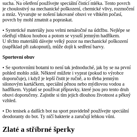
sucha. Na ošetření používejte speciální čisticí mléka. Tento povrch
je choulostivý na mechanické poškození, chemické vlivy, rozmočení
a mráz. Vyvarujte se nošení lakované obuvi ve vlhkém počasí,
povrch by mohl zmatnit a popraskat.
• Syntetické materiály jsou velmi nenáročné na údržbu. Nejlépe se
ošetřují vlhkou houbou a potom se vysuší jemným hadříkem.
U těchto materiálů dávejte velký pozor na mechanické poškození
(například při zakopnutí), může dojít k sedření barvy.
Sportovní obuv
• Se sportovními botami to není tak jednoduché, jak by se na první
pohled mohlo zdát. Některé můžete i vyprat (pokud to výrobce
doporučuje), i když je lepší čistit je ručně, a to třeba jemným
silonovým kartáčkem, speciální pěnou nebo mýdlovou vodou a
hadříkem. Vyplatí se používat přípravky, které jsou pro tento druh
obuvi doporučeny. Zajistíte si tím jejich dlouhou životnost a pěkný
vzhled.
• Do tenisek a dalších bot na sport pravidelně používejte speciální
deodoranty do bot. Ty ničí bakterie a zaručují lehkou vůni.
Zlaté a stříbrné šperky