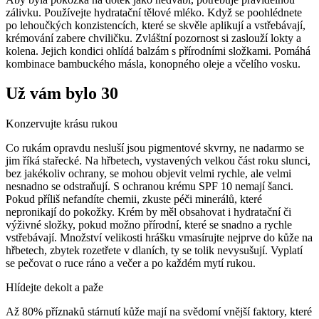
zálivku. Používejte hydratační tělové mléko. Když se poohlédnete
po lehoučkých konzistencích, které se skvěle aplikují a vstřebávají,
krémování zabere chviličku. Zvláštní pozornost si zaslouží lokty a
kolena. Jejich kondici ohlídá balzám s přírodními složkami. Pomáhá
kombinace bambuckého másla, konopného oleje a včelího vosku.
Už vám bylo 30
Konzervujte krásu rukou
Co rukám opravdu nesluší jsou pigmentové skvrny, ne nadarmo se
jim říká stařecké. Na hřbetech, vystavených velkou část roku slunci,
bez jakékoliv ochrany, se mohou objevit velmi rychle, ale velmi
nesnadno se odstraňují. S ochranou krému SPF 10 nemají šanci.
Pokud příliš nefandíte chemii, zkuste péči minerálů, které
nepronikají do pokožky. Krém by měl obsahovat i hydratační či
výživné složky, pokud možno přírodní, které se snadno a rychle
vstřebávají. Množství velikosti hrášku vmasírujte nejprve do kůže na
hřbetech, zbytek rozetřete v dlaních, ty se tolik nevysušují. Vyplatí
se pečovat o ruce ráno a večer a po každém mytí rukou.
Hlídejte dekolt a paže
Až 80% příznaků stárnutí kůže mají na svědomí vnější faktory, které