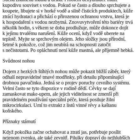
kupodivu souviset s vodou. Pokud se často a dlouho sprchujete a
koupete, libujete si v horké vodě a silně čisticích produktech, kůže
ztrácí hydrataci a přichází o přirozenou ochranou vrstvu, která je
k hospodaření s vodou nezbytná. Znovuvytvoření této bariéry trvá
několik hodin, s věkem se doba prodlužuje, může dokonce dojít
k jejímu trvalému narušení. Kůže ocení, když vodě uberete na
teplotě. Myjte se sprchovým olejem. Jeho složky jsou přírodní,
šetrné k pokožce, což jim neubírá na schopnosti zatočit
s nečistotami. Po opláchnutí není kůže mastná, ale příjemně hebká.
Svůdnost nohou
Dojem z hezkých štíhlých nohou může pokazit bližší záběr, který
odhalí nepravidelné tmavé modřinky, při detailu připomínající
drobnou pavučinku. Jedná se o projev poruchy cevního systému.
Velmi často se tyto dispozice v rodině dědí. Cévky se dají
zamaskovat make-upem, ale jejich viditelnost se zmenší při
pravidelném používání speciální péče, která posiluje žilní
mikrocirkulaci. Umí to extrakt z listů vinné révy a kaštanu
koňského.
Příznaky stárnutí
Když pokožka začne ochabovat a ztratí jas, potřebuje posílit
nejenom zvenku, ale také zevnitř. Pilulky dopraví do nejhlubších