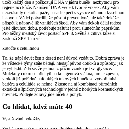
utočí každý den a poškozují DNA v jádru buněk, nezbytnou pro
regeneraci kůže. Narušení DNA vede k tvorbě vrásek. Aby vám
nezvrásnily dekolt a paže, nasaďte péči s vysoce účinnou kyselinou
listovou. Vědci potvrdili, že působí preventivně, ale také dokáže
přispět k nápravě již vzniklých škod. Aby vám dekolt dělal radost
ještě dlouhou dobu, potřebuje zaštítit i proti slunečním paprskům.
Pro běžný městský život postačí SPF 8. Světlá a citlivá kůže si
zaslouží SPF 15 a víc.
Zatočte s celulitidou
To, že trápí devět žen z deseti není důvod vzdát to. Dobrá zpráva je,
že vědecké týmy stále bádají, hledají původ dolíčků a způsoby, jak
je vyhladit. Zdá se, že jednou z příčin vzniku je tzv. glykace.
Molekuly cukru se přichytí na kolagenová vlákna, tím je zpevní,
v okolí již pořádně nafouklých tukových buněk se vytvoří tuhá
bariéra a celulitida se nehne. Zkuste na ni kombinaci přírodních
extraktů a špičkových technologií v jedné z horkých kosmetických
novinek. Přidejte zdravý jídelníček a pohyb.
Co hlídat, když máte 40
Vysušování pokožky
Suchá znamená matná a drsná. Problém dehydratace může