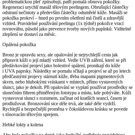
problematickou pleť způsobují, patří pomalá obnova pokožky.
Regeneraci urychlí masáž tělovým peelingem. Obrušující částečky
odstraní nečistoty a především částečky odumřelé kůže. Masáži se
pokožka prokrví – hned po prvním ošetření má čistší a zdravější
vzhled. Pravidelné používání peelingu (1x týdně) pokožce vrací
rovnováhu, působí jako prevence tvorby nových pupínků. Viditelné
zlepšení se dostaví za měsíc.
Opálená pokožka
Bronz je opravdu sexy, ale opalování je nejrychlejší cesta jak
připravit kůži o její mladý vzhled. Vedle UVB záření, které se při
předávkování projeví jako bolestivé spálení, pronikají do kůže
i UVA paprsky. Následky se pomalu sčítají a projeví se až po letech
předčasnými projevy stárnutí kůže, třeba mapami pigmentových
skvrn, nebo hlubokými vráskami v místech, přímo vystavených
slunci, jako je dekolt. Při opalování se vyplatí používat prostředky se
slunečním filtrem přiměřeným fototypu a místu, kde pobýváte. Kůži
vystavovat slunci s rozumem, začínat od kratších seancí, časem je
prodlužovat. Bronzování sice déle trvá, ale také déle vydrží.
Rychlejší a bezpečnější proměna v čokoládovou krásku se povede
s tónovacím tělovým sprejem.
Hebké lokty a kolena
Aby byla pokožka na dotek jako hedvábí, potřebuje pravidelnou