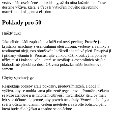
vrstev kůže osvědčené antioxidanty, až do nitra kožních buněk se
dostane výživa, která je třeba k vytvoření nového stavebního
materiálu – kolagenu a elastinu.
Poklady pro 50
Hnědý cukr
Jako elixír mládí zapůsobí na kůži cukrový peeling. Protože jsou
krystalky smíchány s esenciálními oleji citronu, verbeny a vanilky a
rostlinnými oleji, toto obrušování neškodí ani citlivé pleti. Prospívá jí
i přidaný vitamin E. Promasírujte vlhkou kůži krouživými pohyby,
užívejte si i krásnou vůni, která se uvolňuje z esenciálních olejů a
blahodárně působí na duši. Oživená pokožka může konkurovat
sametu.
Chytrý sprchový gel
Respektuje potřeby zralé pokožky, především žízeň, a dodá jí
výživu, aby se mohla sama přirozeně regenerovat. Protože s věkem
se kůže ztenčuje a je mnohem citlivější, mycí složky gelu by měly
být sice účinné, ale jemné, aby povrch neodíraly. Vynechte houby a
svěřte očistu jen dlaním. Gelem nešetřete a vytvořte bohatou pěnu,
která bude tělo hýčkat a snadno se opláchne.