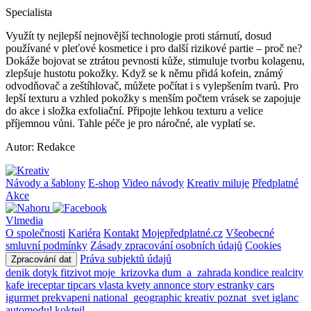
Specialista
Využít ty nejlepší nejnovější technologie proti stárnutí, dosud
používané v pleťové kosmetice i pro další rizikové partie – proč ne?
Dokáže bojovat se ztrátou pevnosti kůže, stimuluje tvorbu kolagenu,
zlepšuje hustotu pokožky. Když se k němu přidá kofein, známý
odvodňovač a zeštíhlovač, můžete počítat i s vylepšením tvarů. Pro
lepší texturu a vzhled pokožky s menším počtem vrásek se zapojuje
do akce i složka exfoliační. Připojte lehkou texturu a velice
příjemnou vůni. Tahle péče je pro náročné, ale vyplatí se.
Autor: Redakce
Návody a šablony
E-shop
Video návody
Kreativ miluje
Předplatné
Akce
Vlmedia
O společnosti
Kariéra
Kontakt
Mojepředplatné.cz
Všeobecné
smluvní podmínky
Zásady zpracování osobních údajů
Cookies
Práva subjektů údajů
Zpracování dat
denik
dotyk
fitzivot
moje_krizovka
dum_a_zahrada
kondice
realcity
kafe
ireceptar
tipcars
vlasta
kvety
annonce
story
estranky
cars
igurmet
prekvapeni
national_geographic
kreativ
poznat_svet
iglanc
automodul
koktejl