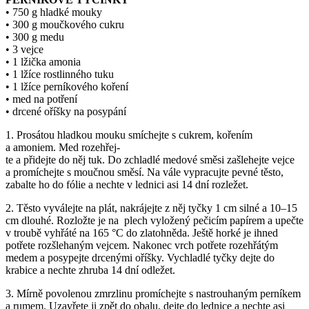
• 750 g hladké mouky
• 300 g moučkového cukru
• 300 g medu
• 3 vejce
• 1 lžička amonia
• 1 lžíce rostlinného tuku
• 1 lžíce perníkového koření
• med na potření
• drcené oříšky na posypání
1. Prosátou hladkou mouku smíchejte s cukrem, kořením
a amoniem. Med rozehřej-
te a přidejte do něj tuk. Do zchladlé medové směsi zašlehejte vejce
a promíchejte s moučnou směsí. Na vále vypracujte pevné těsto,
zabalte ho do fólie a nechte v lednici asi 14 dní rozležet.
2. Těsto vyválejte na plát, nakrájejte z něj tyčky 1 cm silné a 10–15
cm dlouhé. Rozložte je na plech vyložený pečicím papírem a upečte
v troubě vyhřáté na 165 °C do zlatohněda. Ještě horké je ihned
potřete rozšlehaným vejcem. Nakonec vrch potřete rozehřátým
medem a posypejte drcenými oříšky. Vychladlé tyčky dejte do
krabice a nechte zhruba 14 dní odležet.
3. Mírně povolenou zmrzlinu promíchejte s nastrouhaným perníkem
a rumem. Uzavřete ji zpět do obalu, dejte do lednice a nechte asi