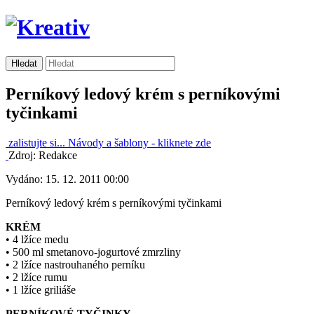
Perníkový ledový krém s perníkovými
tyčinkami
zalistujte si...
Návody a šablony -
kliknete zde
Zdroj: Redakce
Vydáno: 15. 12. 2011 00:00
Perníkový ledový krém s perníkovými tyčinkami
KRÉM
• 4 lžíce medu
• 500 ml smetanovo-jogurtové zmrzliny
• 2 lžíce nastrouhaného perníku
• 2 lžíce rumu
• 1 lžíce griliáše
PERNÍKOVÉ TYČINKY