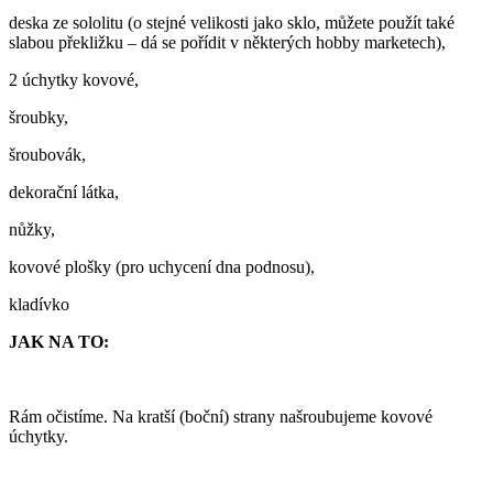
deska ze sololitu (o stejné velikosti jako sklo, můžete použít také
slabou překližku – dá se pořídit v některých hobby marketech),
2 úchytky kovové,
šroubky,
šroubovák,
dekorační látka,
nůžky,
kovové plošky (pro uchycení dna podnosu),
kladívko
JAK NA TO:
Rám očistíme. Na kratší (boční) strany našroubujeme kovové
úchytky.