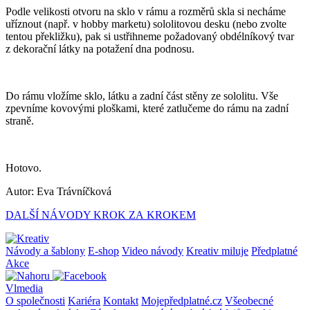
Podle velikosti otvoru na sklo v rámu a rozměrů skla si necháme
uříznout (např. v hobby marketu) sololitovou desku (nebo zvolte
tentou překližku), pak si ustřihneme požadovaný obdélníkový tvar
z dekorační látky na potažení dna podnosu.
Do rámu vložíme sklo, látku a zadní část stěny ze sololitu. Vše
zpevníme kovovými ploškami, které zatlučeme do rámu na zadní
straně.
Hotovo.
Autor: Eva Trávníčková
DALŠÍ NÁVODY KROK ZA KROKEM
Návody a šablony
E-shop
Video návody
Kreativ miluje
Předplatné
Akce
Vlmedia
O společnosti
Kariéra
Kontakt
Mojepředplatné.cz
Všeobecné