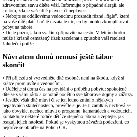
zdravotnímu stavu dítěte váží. Informujte o případné alergii, ale
i o tom, zda je vaše dítě plavec, či neplavec.
• Nebojte se oddílovému vedoucímu prozradit různé „fígle", které
na vaše dítě platí. Určitě nezatajte nic, co by mohlo zkomplikovat
pobyt na táboře.
• Dejte pozor, jakou svačinu připravíte na cestu. V letním horku
může i krásně osmažený řízek zezelenat a způsobit vaší ratolesti
žaludeční potíže.
Návratem domů nemusí ještě tábor
skončit
• Při příjezdu si vyzvedněte dítě osobně, není na škodu, když si
krátce promluvíte s vedoucími.
• Udělejte si doma čas na povídání o průběhu pobytu; spokojené
dítě se s vámi rádo a ochotně podělí o své táborové dojmy a zážitky.
• Jestliže však dítě mluví či se jen letmo zmíní o nějakých
negativních skutečnostech, prověřte si je. Je-li zamlklé, nechová se
jako obvykle, nechce mluvit o programu, kamarádech a vedoucích,
kontaktujte některé rodiče dětí ze stejného tábora a zeptejte, jak
reagují jejich ratolesti. Pokud se vyskytnou závažná podezření, co
nejdříve se obraťte na Policii ČR.