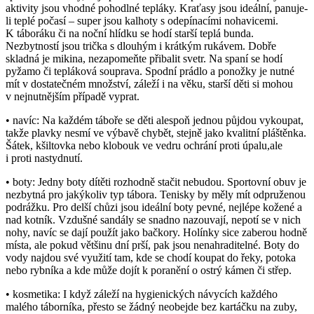
aktivity jsou vhodné pohodlné tepláky. Kraťasy jsou ideální, panuje-
li teplé počasí – super jsou kalhoty s odepínacími nohavicemi.
K táboráku či na noční hlídku se hodí starší teplá bunda.
Nezbytností jsou trička s dlouhým i krátkým rukávem. Dobře
skladná je mikina, nezapomeňte přibalit svetr. Na spaní se hodí
pyžamo či tepláková souprava. Spodní prádlo a ponožky je nutné
mít v dostatečném množství, záleží i na věku, starší děti si mohou
v nejnutnějším případě vyprat.
• navíc: Na každém táboře se děti alespoň jednou půjdou vykoupat,
takže plavky nesmí ve výbavě chybět, stejně jako kvalitní pláštěnka.
Šátek, kšiltovka nebo klobouk ve vedru ochrání proti úpalu,ale
i proti nastydnutí.
• boty: Jedny boty dítěti rozhodně stačit nebudou. Sportovní obuv je
nezbytná pro jakýkoliv typ tábora. Tenisky by měly mít odpruženou
podrážku. Pro delší chůzi jsou ideální boty pevné, nejlépe kožené a
nad kotník. Vzdušné sandály se snadno nazouvají, nepotí se v nich
nohy, navíc se dají použít jako bačkory. Holínky sice zaberou hodně
místa, ale pokud většinu dní prší, pak jsou nenahraditelné. Boty do
vody najdou své využití tam, kde se chodí koupat do řeky, potoka
nebo rybníka a kde může dojít k poranění o ostrý kámen či střep.
• kosmetika: I když záleží na hygienických návycích každého
malého táborníka, přesto se žádný neobejde bez kartáčku na zuby,