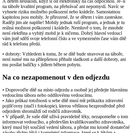
A dětem neuškodí, když si od elektroniky na čas odpočinou. Je–li
na táboře kvalitní program, na přehrávač ani nepomyslí. Navíc se
vyhnete riziku možného poškození nebo krádeže. Samostatnou
kapitolou jsou mobily. Je přirozené, že se dětem i vám zasteskne.
Raději jim ale napište! Mobily jednak ruší program, a jednak je tu
reálná možnost poškození i krádeže. Nemluvě o tom, že mnohde
není elektřina a vybitý mobil je k ničemu. Dobrý hlavní vedoucí
vám jistě sdělí svoje telefonní číslo a ve vymezeném čase vám dítě
rád k telefonu předá.
• dobroty: Vzhledem k tomu, že se dítě bude stravovat na táboře,
není nutné mu na přilepšenou přibalit sladkosti a další dobroty, ani
mu posílat balíčky s jídlem během pobytu.
Na co nezapomenout v den odjezdu
• Doprovoďte dítě na místo odjezdu a osobně jej předejte hlavnímu
vedoucímu tábora nebo oddílovému vedoucímu.
• Jako průkaz totožnosti u sebe dítě musí mít průkazku zdravotní
pojišťovny (stačí i fotokopie), kterou většinou bezprostředně před
odjezdem shromáždí od rodičů zdravotník.
• V případě, že vaše dítě užívá pravidelně léky, nezapomeňte o tom
informovat vedoucího, a především kvalifikovaného zdravotníka,
který musí být součástí vedení tábora, a předat mu kromě dostatečné
zásoby těchto léků i kompletní informace, které se k lékům a