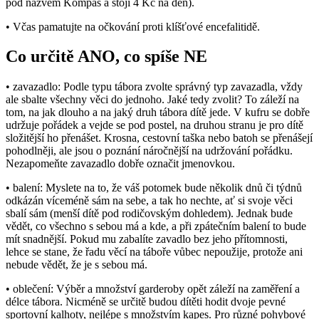
pod názvem Kompas a stojí 4 Kč na den).
• Včas pamatujte na očkování proti klíšťové encefalitidě.
Co určitě ANO, co spíše NE
• zavazadlo: Podle typu tábora zvolte správný typ zavazadla, vždy
ale sbalte všechny věci do jednoho. Jaké tedy zvolit? To záleží na
tom, na jak dlouho a na jaký druh tábora dítě jede. V kufru se dobře
udržuje pořádek a vejde se pod postel, na druhou stranu je pro dítě
složitější ho přenášet. Krosna, cestovní taška nebo batoh se přenášejí
pohodlněji, ale jsou o poznání náročnější na udržování pořádku.
Nezapomeňte zavazadlo dobře označit jmenovkou.
• balení: Myslete na to, že váš potomek bude několik dnů či týdnů
odkázán víceméně sám na sebe, a tak ho nechte, ať si svoje věci
sbalí sám (menší dítě pod rodičovským dohledem). Jednak bude
vědět, co všechno s sebou má a kde, a při zpátečním balení to bude
mít snadnější. Pokud mu zabalíte zavadlo bez jeho přítomnosti,
lehce se stane, že řadu věcí na táboře vůbec nepoužije, protože ani
nebude vědět, že je s sebou má.
• oblečení: Výběr a množství garderoby opět záleží na zaměření a
délce tábora. Nicméně se určitě budou dítěti hodit dvoje pevné
sportovní kalhoty, nejlépe s množstvím kapes. Pro různé pohybové