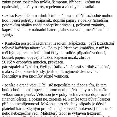
zubní pasty, toaletního mýdla, šamponu, hřebenu, krému na
opalování, pomády na rty, repelentu a zásoby kapesníků.
• extra: Bez ohledu na druh letního tábora se dítěti rozhodně mohou
hodit psací potřeby a zápisník, dopisní papíry a obálky (mladším
potomkům obálky raději nadepište adresou), poštovní známky,
kapesní svítilna + náhradní baterie, lahev na vodu, menší batoh na
výlety.
• Krabička poslední záchrany: Tradiční „kápézetka" patří k základní
výbavě každého táborníka. Co to je? Plechová krabička, v níž by
měl být papírek s telefonními čísly na rodiče, případně vedoucí,
kousek papíru, obyčejná tužka, kapesní nožík, zhruba
50 Kč v drobných mincích, provázek,
pár zápalek a škrtátko, čtyři polštářkové náplasti sterilně zabalené,
malá svíčka, kousek křídy, jehla a nit, nejméně dva zavírací
špendlíky a dva knoflíky různé velikosti.
• peníze a drahé věci: Dítě jistě neposíláte na tábor s tím, že tam
bude chodit po nákupech, a proto není potřeba, aby u sebe mělo
velkou sumu peněz. Většinou je v pokynech uvedena doporučená
finanční částka, a pokud ne, zeptejte se. Peníze totiž bývají častou
příčinou nepříjemností. Možností pro všechny případy je dětská
platební karta. Stejným problémem jako velká hotovost jsou cenné
nebo nebezpečné věci. Málokterý tábor je vybaven trezorem.