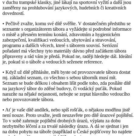
v duchu trampské klasiky, jiné lákají na sportovní vyžití a další jsou
zaměřeny na prohlubování jazykových, hudebních či kreativních
dovedností.
• Pečlivě zvažte, komu své dítě svěříte. V dostatečném předstihu se
seznamte s organizátorem tábora a vyžádejte si podrobné informace
o místě a přesném termínu konání, zdravotním a hygienickém
zabezpečení, kvalifikaci vedoucích, ubytování a stravování,
programu a dalších věcech, které s táborem souvisí. Seriózní
pořadatel má všechny tyto materiály dávno před začátkem tábora
připraveny a rád vám je předá. Pokud ne, raději hledejte dál. Ideální
je, pokud si o táboře a vedoucích seženete reference.
• Když už dítě přihlásíte, měli byste od provozovatele tábora dostat
mj. základní seznam, co všechno s sebou táborník musí mít.
Seznam se bude délkou i obsahem lišit podle toho, zda posíláte dítě
na jazykový tábor do zděné budovy, či vodácký puťák. Pokud
narazíte na nějaké nejasnosti, nebojte se zeptat hlavního vedoucího
nebo provozovatele tábora.
• Ať je vaše dítě andílek, nebo spíš rošťák, o nějakou modřinu jistě
není nouze. Proto uvažte, jestli neuzavřete pro dítě úrazové pojištění.
To v sobě zahrnuje pojištění drobných úrazů, výplatu za dobu
nezbytného léčení a za trvalé následky úrazu. A dá se sjednat i jen
na dobu pobytu na táboře (například u České pojišťovny ho najdete