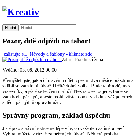
Pozor, dítě odjíždí na tábor!
zalistujte si...
Návody a šablony -
kliknete zde
Zdroj: Praktická žena
Vydáno: 03. 08. 2012 00:00
Přemýšleli jste, jak a čím svému dítěti zpestřit dva měsíce prázdnin a
zalíbil se vám letní tábor? Určitě dobrá volba. Bude v přírodě, mezi
vrstevníky, a ještě se lecčemu přiučí. Než ratolest odjede, bude se
vám hodit pár tipů, abyste mohli zůstat doma v klidu a váš potomek
si těch pár týdnů opravdu užil.
Správný program, základ úspěchu
Jistě jako správní rodiče nejlépe víte, co vaše děti zajímá a baví.
Vybírat můžete z různě zaměřených táborů. Některé probíhají