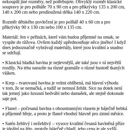
nekoupili jiné rozměry, než potřebujete. Obvyklý rozměr klasické
soupravy je pro polštáře 70 x 90 cm a pro přikrývky 135 x 200 cm,
140 x 200 cm nebo prodloužená délka 140 x 220 cm.
Rozměr dětského povlečení je pro polštář 40 x 60 cm a pro
přikrývky 90 x 130 cm nebo 100 x 135 cm.
Materiál: Jen v peřinách, které vám budou příjemné na omak, se
vyspíte do růžova. Ovšem každý upřednostňuje něco jiného! I když
dnes jednoznačně vyhrávají materiály, které jsou kvalitní a snadno
se udržují.
• Klasická hladká bavlna je nejlevnější, ale také jsou v ní největší
rozdíly. Na trhu narazíte na různé gramáže o různé hustotě tkaných
vláken.
• Krep – tvarovaná bavlna je velmi oblíbená, má hlavní výhodu
v tom, že se nemačká, a tudíž se nemusí žehlit. Sice na dotek není
tak jemný jako luxusní hedvábí nebo damašek, ale stejně dokonale
saje pot.
• Flanel – počesaná bavlna s oboustranným vlasem je báječně hebká
a příjemně hřeje, a proto je flanel vhodný hlavně pro zimní měsíce.
• Satén žehlivý i nežehlivý – vysoce kvalitní česaná bavlněná příze
je ideální na léto, protože báječně chladí, jeho cena je ale vyšší.