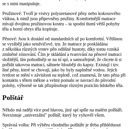
se s nimi manipuluje.
Pružinové: Tvoří je vrstvy polyuretanové pěny nebo kokosového
vlákna, k nimž jsou připevněny pružiny. Komfortnější matrace
mívají dvojitou pružinovou kostru – ta spodní tlumí větší pohyby
těla a horní obrys těla kopíruje.
Pěnové: Jsou k dostání od standardních až po komfortní. Většinou
se vyrábějí jako sendvičové, tzn. že matrace je poskládána
z několika různých vrstev pěn odlišné hustoty, díky tomu vzniká
zmíněné zónování. Čím je skládání a tvarování na pěnové matraci
složitější, tím pohodlněji se na ní spí, a samozřejmě, že chcete-li si
pořídit takovou matraci, sáhnete hlouběji do kapsy. Existují i tzv.
líné pěny, které se chovají, jako by byly naplněné vodou. Jejich
tvrdost se mění v závislosti na teplotě, což znamená, že tato pěna při
kontaktu s tělem měkne a velmi pomalu se navrací do původní
polohy, výborně se tak přizpůsobuje různým pozicím lidského těla.
Polštář
Někdo má raději více pod hlavou, jiný spí spíše na malém polštáři.
Neexistuje „univerzální" polštář, který by vyhověl všem.
Správná volba: Při výběru vhodného polštáře je třeba přihlédnout