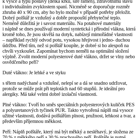
k výšce a typu postavy (délka krku, šíře ramen), zdravotnímu stavu
i individuálním zvyklostem spaní. Nicméně se doporučuje rozměr
zhruba 40 x 90 cm, aby ho bylo možné v případě potřeby přeložit.
Dobrý polštář je vzdušný a dobře propouští přebytečné teplo.
Neméně důležitá je i savost materiálu. Na potahové materiály
i náplně se dnes používají moderní syntetická i přírodní vlákna, která
kromě toho, že jsou skvělá na dotyk, nabízejí mimořádné vlastnosti
– například rychlý odvod potu, vysokou hřejivost i jedno- duchou
údržbu. Před tím, než si polštář koupíte, je dobré si ho alespoň na
chvíli vyzkoušet. Zapomínat bychom neměli na optimální složení
výplně. Zvolit moderní polyesterové duté vlákno, držet se vlny nebo
osvědčeného peří?
Duté vlákno: Je lehké a ve styku
s tělem nadýchané a vzdušné, nelepí se a dá se snadno udržovat,
protože se může prát při teplotách nad 60 stupňů. Je ideální pro
alergiky. Má také velmi dobré izolační vlastnosti.
Plné vlákno: Tvoří ho směs speciálních polyesterových kuliček PES
a polyuretanových tyčinek PUR. Takto vytvořená náplň má vysoce
užitné vlastnosti, dodává polštářům plnost, pružnost, lehkost a tvar, a
především příjemnou měkkost.
Peří: Náplň polštáře, který má být měkký a nesléhavý, je složena ze
70 % z měkkého peří a 30 % prachového peří. Polštáře je nutné