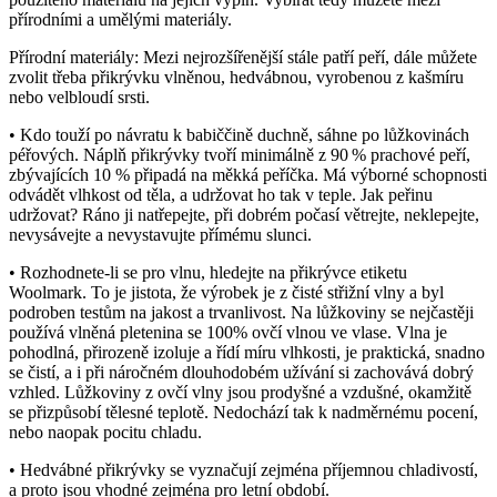
přírodními a umělými materiály.
Přírodní materiály: Mezi nejrozšířenější stále patří peří, dále můžete
zvolit třeba přikrývku vlněnou, hedvábnou, vyrobenou z kašmíru
nebo velbloudí srsti.
• Kdo touží po návratu k babiččině duchně, sáhne po lůžkovinách
péřových. Náplň přikrývky tvoří minimálně z 90 % prachové peří,
zbývajících 10 % připadá na měkká peříčka. Má výborné schopnosti
odvádět vlhkost od těla, a udržovat ho tak v teple. Jak peřinu
udržovat? Ráno ji natřepejte, při dobrém počasí větrejte, neklepejte,
nevysávejte a nevystavujte přímému slunci.
• Rozhodnete-li se pro vlnu, hledejte na přikrývce etiketu
Woolmark. To je jistota, že výrobek je z čisté střižní vlny a byl
podroben testům na jakost a trvanlivost. Na lůžkoviny se nejčastěji
používá vlněná pletenina se 100% ovčí vlnou ve vlase. Vlna je
pohodlná, přirozeně izoluje a řídí míru vlhkosti, je praktická, snadno
se čistí, a i při náročném dlouhodobém užívání si zachovává dobrý
vzhled. Lůžkoviny z ovčí vlny jsou prodyšné a vzdušné, okamžitě
se přizpůsobí tělesné teplotě. Nedochází tak k nadměrnému pocení,
nebo naopak pocitu chladu.
• Hedvábné přikrývky se vyznačují zejména příjemnou chladivostí,
a proto jsou vhodné zejména pro letní období.