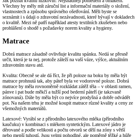
Jak poznat kvalitu lůžkovin: Nejsnadněji pohledem a omakem.
Všechny by měly mít záruční list a informační materiály o složení,
vlastnostech a způsobu správného ošetřování. Měli byste se
seznámit i s údaji o zdravotní nezávadnosti, které bývají v dokladech
o kvalitě. Mezi ně patří například atesty textilních zkušeben nebo
prohlášení o shodě s požadavky norem kvality a hygieny.
Matrace
Dobrá matrace zásadně ovlivňuje kvalitu spánku. Nedá se přesně
určit, která je ta nej, protože záleží na vaší váze, výšce, aktuálním
zdravotním stavu atd.
Kvalita: Obecně se ale dá říct, že při poloze na boku by měla být
matrace prohnutá tak, aby páteř byla ve vodorovné poloze. Dobrá
matrace by měla rovnoměrně rozkládat zátěž těla – v oblasti ramen,
pánve i pat bude měkčí a tužší pod bederní páteří (je takzvaně
zónovaná). Dále by měla být co nejvíce prodyšná a dobře odvádět
pot. Na našem trhu je možné koupit matrace různé kvality a ceny ze
všemožných materiálů.
Latexové: Vyrábí se z přírodního latexového mléka (přírodního
kaučuku) v kombinaci s mlékem syntetickým. Latexové jádro je
děrované a podle velikosti a počtu otvorů se dělí na zóny s větší
nebo menší tuhostí. Jsou velmi pohodlné, ale poměrně těžké a hůře