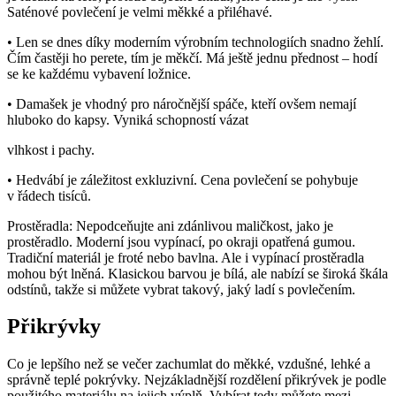
Saténové povlečení je velmi měkké a přiléhavé.
• Len se dnes díky moderním výrobním technologiích snadno žehlí.
Čím častěji ho perete, tím je měkčí. Má ještě jednu přednost – hodí
se ke každému vybavení ložnice.
• Damašek je vhodný pro náročnější spáče, kteří ovšem nemají
hluboko do kapsy. Vyniká schopností vázat
vlhkost i pachy.
• Hedvábí je záležitost exkluzivní. Cena povlečení se pohybuje
v řádech tisíců.
Prostěradla: Nepodceňujte ani zdánlivou maličkost, jako je
prostěradlo. Moderní jsou vypínací, po okraji opatřená gumou.
Tradiční materiál je froté nebo bavlna. Ale i vypínací prostěradla
mohou být lněná. Klasickou barvou je bílá, ale nabízí se široká škála
odstínů, takže si můžete vybrat takový, jaký ladí s povlečením.
Přikrývky
Co je lepšího než se večer zachumlat do měkké, vzdušné, lehké a
správně teplé pokrývky. Nejzákladnější rozdělení přikrývek je podle
použitého materiálu na jejich výplň. Vybírat tedy můžete mezi