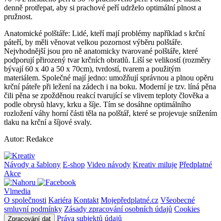
denně protřepat, aby si prachové peří udrželo optimální plnost a
pružnost.
Anatomické polštáře: Lidé, kteří mají problémy například s krční
páteří, by měli věnovat velkou pozornost výběru polštáře.
Nejvhodnější jsou pro ně anatomicky tvarované polštáře, které
podporují přirozený tvar krčních obratlů. Liší se velikostí (rozměry
bývají 60 x 40 a 50 x 70cm), tvrdostí, tvarem a použitým
materiálem. Společné mají jedno: umožňují správnou a plnou opěru
krční páteře při ležení na zádech i na boku. Moderní je tzv. líná pěna
čili pěna se zpožděnou reakcí tvarující se vlivem teploty člověka a
podle obrysů hlavy, krku a šíje. Tím se dosáhne optimálního
rozložení váhy horní části těla na polštář, které se projevuje snížením
tlaku na krční a šíjové svaly.
Autor: Redakce
Návody a šablony
E-shop
Video návody
Kreativ miluje
Předplatné
Akce
Vlmedia
O společnosti
Kariéra
Kontakt
Mojepředplatné.cz
Všeobecné
smluvní podmínky
Zásady zpracování osobních údajů
Cookies
Práva subjektů údajů
Zpracování dat