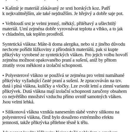
• Kašmír je materiál získávaný ze srsti horských koz. Patří
k nejkvalitnějším, ale také nejdražším. Je hřejivý a dobře saje pot.
• Velbloudí srst je velmi jemný, měkký, přiléhavý a ušlechtilý
materiál. Umí zejména dobře vyrovnávat teplotu a vlhko, a to jak
v chladném, tak teplém prostředí.
Syntetická vlákna: Máte-li doma alergika, nebo si z jiného důvodu
nechcete pořídit lůžkoviny z přírodních materiálů, pak si kupte
přikrývky vyrobené ze syntetických vláken. Pro jejich volbu hovoří
zejména možnost opakovaného praní a sušení, aniž by přitom
ztratily svou měkkost a izolační schopnosti.
• Polyesterové vlákno se používá se zejména pro velmi namáhané
přikrývky vyžadující časté praní a sušení. Je zpracováván na tzv.
dutá i plná vlákna, kuličky a vločky. Lze zvolit letní a zimní variantu
přikrývek. Dutá vlákna mají izolační schopnosti zaručeny obsahem
co největšího množství vzduchu přímo uvnitř samotných vláken.
Jsou velmi lehká.
• Silikonová vlákna vznikla nanesením slabé vrstvy silikonu na
polyesterová vlákna, čímž bylo dosaženo extrémního efektu
jemnosti, takže přikrývka přilehne těsně k tělu.