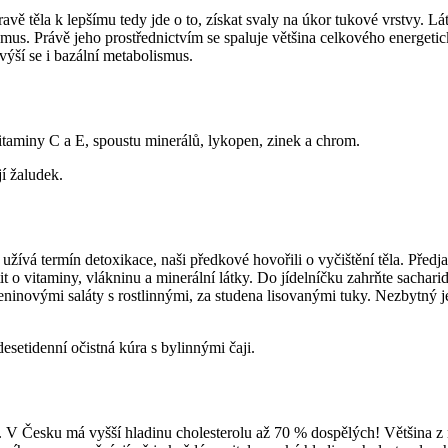
pravě těla k lepšímu tedy jde o to, získat svaly na úkor tukové vrstvy.
us. Právě jeho prostřednictvím se spaluje většina celkového energetic
zvýší se i bazální metabolismus.
itaminy C a E, spoustu minerálů, lykopen, zinek a chrom.
í žaludek.
 užívá termín detoxikace, naši předkové hovořili o vyčištění těla. Předj
o vitaminy, vlákninu a minerální látky. Do jídelníčku zahrňte sachari
eninovými saláty s rostlinnými, za studena lisovanými tuky. Nezbytný 
esetidenní očistná kúra s bylinnými čaji.
. V Česku má vyšší hladinu cholesterolu až 70 % dospělých! Většina z ni