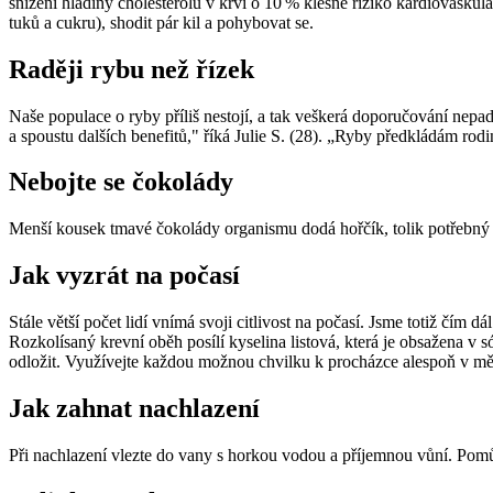
snížení hladiny cholesterolu v krvi o 10 % klesne riziko kardiovasku
tuků a cukru), shodit pár kil a pohybovat se.
Raději rybu než řízek
Naše populace o ryby příliš nestojí, a tak veškerá doporučování nep
a spoustu dalších benefitů," říká Julie S. (28). „Ryby předkládám rodin
Nebojte se čokolády
Menší kousek tmavé čokolády organismu dodá hořčík, tolik potřebný pr
Jak vyzrát na počasí
Stále větší počet lidí vnímá svoji citlivost na počasí. Jsme totiž čím
Rozkolísaný krevní oběh posílí kyselina listová, která je obsažena v 
odložit. Využívejte každou možnou chvilku k procházce alespoň v m
Jak zahnat nachlazení
Při nachlazení vlezte do vany s horkou vodou a příjemnou vůní. Pomůž