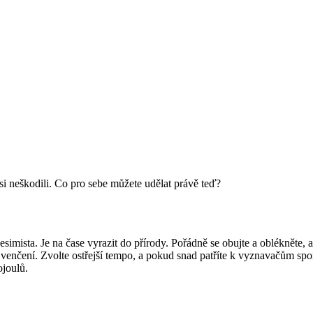
 si neškodili. Co pro sebe můžete udělat právě teď?
esimista. Je na čase vyrazit do přírody. Pořádně se obujte a oblékněte,
m venčení. Zvolte ostřejší tempo, a pokud snad patříte k vyznavačům spo
ojoulů.