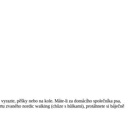
 a vyrazte, pěšky nebo na kole. Máte-li za domácího společníka psa,
rtu zvaného nordic walking (chůze s hůlkami), protáhnete si báječně