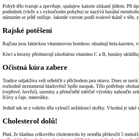
Pohyb tělo tvaruje a zpevňuje, spalujew kalorie získané jídlem. Při ú
podmínek (vleže a s vyloučením pohybu) se nazývá bazální metabolism
stárnutím se ještě snižuje. Jakmile vzroste podíl svalové tkáně v těle, 
Rajské potěšení
Rajčata jsou faktickou vitaminovou bombou: obsahují beta-karoten, v
Kiwi a hrozny představují zásobárnu vitaminu C a B, banány uklidňuj
Očistná kúra zabere
Tradice odjakživa velí odlehčit s příchodem jara stravu. Dnes se navíc
rozhodně neznamená hladovění! Spíše naopak. Tělo potřebuje obohatit 
(vepřové, hovězí), uzeniny a přetučnělé mléčné výrobky nahraďte zel
šťávy a čaje, minerálky.
Jedině tak se z vašeho těla vyloučí nežádoucí složky. Vhodná je také d
Cholesterol dolů!
Platí, že hladina celkového cholesterolu by neměla překročit 5 mmol/l