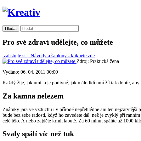
Pro své zdraví udělejte, co můžete
zalistujte si...
Návody a šablony -
kliknete zde
Zdroj: Praktická žena
Vydáno: 06. 04. 2011 00:00
Každý žije, jak umí, a je podivné, jak málo lidí umí žít tak dobře, aby
Za kamna nelezem
Známky jara ve vzduchu i v přírodě nepřehlédne ani ten nejzarytější p
bude bez sebe radostí, když ho zavedete dál, než je zvyklý při ranní
celé tělo. A nebo zajděte krmit labutě. Za 60 minut spálíte až 1000 kil
Svaly spálí víc než tuk