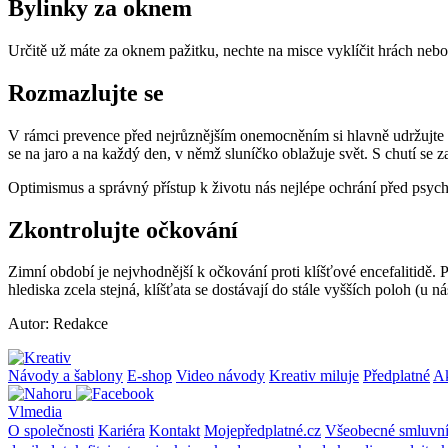
Bylinky za oknem
Určitě už máte za oknem pažitku, nechte na misce vyklíčit hrách nebo 
Rozmazlujte se
V rámci prevence před nejrůznějším onemocněním si hlavně udržujte do
se na jaro a na každý den, v němž sluníčko oblažuje svět. S chutí se za
Optimismus a správný přístup k životu nás nejlépe ochrání před psyc
Zkontrolujte očkování
Zimní období je nejvhodnější k očkování proti klíšťové encefalitidě. 
hlediska zcela stejná, klíšťata se dostávají do stále vyšších poloh (
Autor: Redakce
Návody a šablony
E-shop
Video návody
Kreativ miluje
Předplatné
A
Vlmedia
O společnosti
Kariéra
Kontakt
Mojepředplatné.cz
Všeobecné smluvn