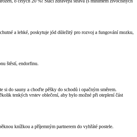
hrožen, o celých 20 %! Stačí zdravější strava (s minimem živočišných
chutné a lehké, poskytuje jód důležitý pro rozvoj a fungování mozku,
u štěstí, endorfinu.
zajděte si do sauny a choďte pěšky do schodů i opačným směrem.
ěkolik tenkých vrstev oblečení, aby bylo možné při oteplení část
s pěknou knížkou a příjemným partnerem do vyhřáté postele.