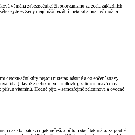
 Látková výměna zabezpečující život organismu za zcela základních
kého výdeje. Ženy mají nižší bazální metabolismus než muži a
arní detoxikační kúry nejsou nikterak násilné a odlehčení stravy
dová jídla (hlavně z celozrnných obilovin), zatímco tmavá masa
je přísun vitaminů. Hodně pijte – samozřejmě zeleninové a ovocné
ch nastalou situaci nijak neřeší, a přitom stačí tak málo: za pouhé