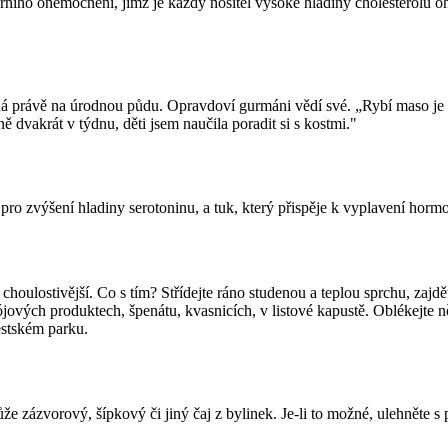
lárního onemocnění, jímž je každý nositel vysoké hladiny cholesterolu o
adá právě na úrodnou půdu. Opravdoví gurmáni vědí své. „Rybí maso je 
ě dvakrát v týdnu, děti jsem naučila poradit si s kostmi."
o zvýšení hladiny serotoninu, a tuk, který přispěje k vyplavení hormon
 dál choulostivější. Co s tím? Střídejte ráno studenou a teplou sprchu, 
sójových produktech, špenátu, kvasnicích, v listové kapustě. Oblékejte n
ěstském parku.
e zázvorový, šípkový či jiný čaj z bylinek. Je-li to možné, ulehněte 