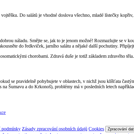
vojtěšku. Do salátů je vhodné doslova všechno, mladé lístečky kopřiv, 
brou náladu. Smějte se, jak to je jenom možné! Rozmazlujte se v koupel
kousněte do ředkviček, jarního salátu a nějaké další pochutiny. Připíjejt
hosomatickými chorobami. Zdravá duše je totiž základem zdravého těla.
Pokud se pravidelně pohybujete v oblastech, v nichž jsou klíšťata častý
u nás na Šumavu a do Krkonoš), problémy má v posledních letech napříkla
kce
í podmínky
Zásady zpracování osobních údajů
Cookies
Zpracování dat