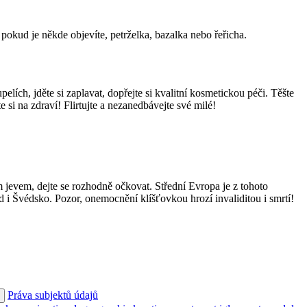
pokud je někde objevíte, petrželka, bazalka nebo řeřicha.
ích, jděte si zaplavat, dopřejte si kvalitní kosmetickou péči. Těšte
e si na zdraví! Flirtujte a nezanedbávejte své milé!
m jevem, dejte se rozhodně očkovat. Střední Evropa je z tohoto
d i Švédsko. Pozor, onemocnění klíšťovkou hrozí invaliditou i smrtí!
Práva subjektů údajů