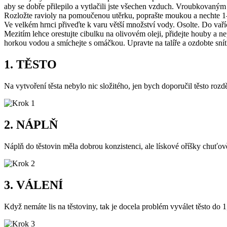
aby se dobře přilepilo a vytlačili jste všechen vzduch. Vroubkovaný
Rozložte ravioly na pomoučenou utěrku, poprašte moukou a nechte 1
Ve velkém hrnci přiveďte k varu větší množství vody. Osolte. Do vaří
Mezitím lehce orestujte cibulku na olivovém oleji, přidejte houby a ne
horkou vodou a smíchejte s omáčkou. Upravte na talíře a ozdobte sní
1. TĚSTO
Na vytvoření těsta nebylo nic složitého, jen bych doporučil těsto rozd
2. NÁPLŇ
Náplň do těstovin měla dobrou konzistenci, ale lískové oříšky chuťov
3. VÁLENÍ
Když nemáte lis na těstoviny, tak je docela problém vyválet těsto d