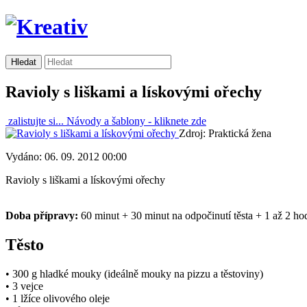
Ravioly s liškami a lískovými ořechy
zalistujte si...
Návody a šablony -
kliknete zde
Zdroj: Praktická žena
Vydáno: 06. 09. 2012 00:00
Ravioly s liškami a lískovými ořechy
Doba přípravy:
60 minut + 30 minut na odpočinutí těsta + 1 až 2 hod
Těsto
• 300 g hladké mouky (ideálně mouky na pizzu a těstoviny)
• 3 vejce
• 1 lžíce olivového oleje