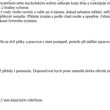
m kolečkem nebo kuchyňským nožem odkrojte kraje těsta a rozkrájejte m
–2 hodiny schnout.
cí vody vložte ravioly a vařte asi 4 minuty, dokud nebudou měkké, měl
přikryté osmažte. Přidejte tymián a podle chuti osolte a opepřete. Odsta
tkami čerstvého tymiánu.
ělit na dvě půlky a pracovat s nimi postupně, protože při dalším zpraco
ě přebily i parmazán. Doporučoval bych proto umenšit dávku ořechů (ne
o 1,5 mm klasickým válečkem.