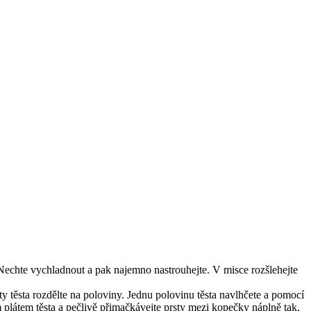
. Nechte vychladnout a pak najemno nastrouhejte. V misce rozšlehejte
ty těsta rozdělte na poloviny. Jednu polovinu těsta navlhčete a pomocí
 plátem těsta a pečlivě přimačkávejte prsty mezi kopečky náplně tak,