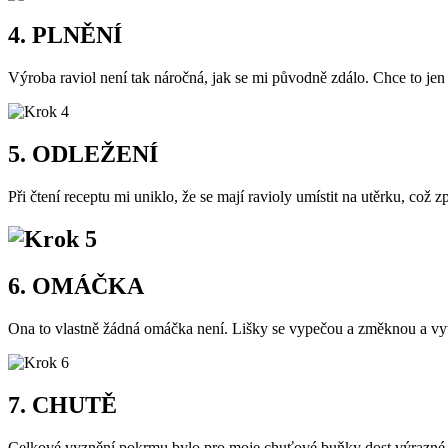
4. PLNĚNÍ
Výroba raviol není tak náročná, jak se mi původně zdálo. Chce to jen
5. ODLEŽENÍ
Při čtení receptu mi uniklo, že se mají ravioly umístit na utěrku, což zp
6. OMÁČKA
Ona to vlastně žádná omáčka není. Lišky se vypečou a změknou a vy
7. CHUTĚ
Celkové vyznění pokrmu bylo pro moje chuťové buňky dost výrazné. 