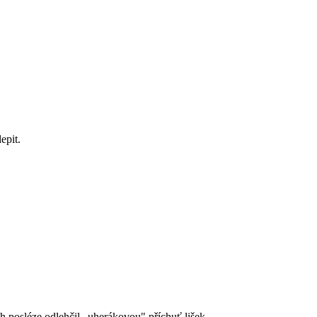
epit.
posléze odlehčil „uherákovou" příchuť lišek.