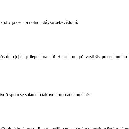
 klid v prstech a notnou dávku sebevědomí.
ůsobilo jejich přilepení na talíř. S trochou trpělivosti šly po oschnutí odl
tvoří spolu se salámem takovou aromatickou směs.
Osobně bych místo Fuetu použil pancettu nebo parmskou šunku, abych 