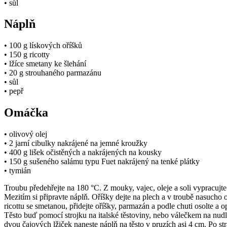
• sůl
Náplň
• 100 g lískových oříšků
• 150 g ricotty
• lžíce smetany ke šlehání
• 20 g strouhaného parmazánu
• sůl
• pepř
Omáčka
• olivový olej
• 2 jarní cibulky nakrájené na jemné kroužky
• 400 g lišek očistěných a nakrájených na kousky
• 150 g sušeného salámu typu Fuet nakrájený na tenké plátky
• tymián
Troubu předehřejte na 180 °C. Z mouky, vajec, oleje a soli vypracujte
Mezitím si připravte náplň. Oříšky dejte na plech a v troubě nasucho 
ricottu se smetanou, přidejte oříšky, parmazán a podle chuti osolte a o
Těsto buď pomocí strojku na italské těstoviny, nebo válečkem na nudle 
dvou čajových lžiček naneste náplň na těsto v pruzích asi 4 cm. Po st