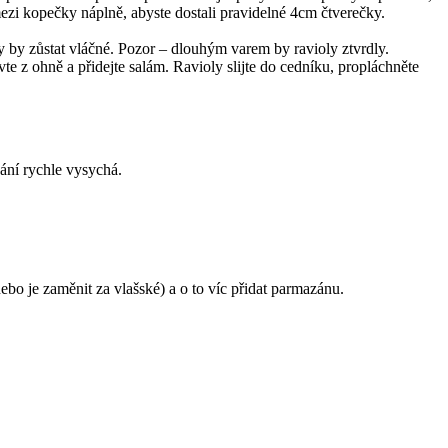
ezi kopečky náplně, abyste dostali pravidelné 4cm čtverečky.
y by zůstat vláčné. Pozor – dlouhým varem by ravioly ztvrdly.
vte z ohně a přidejte salám. Ravioly slijte do cedníku, propláchněte
vání rychle vysychá.
bo je zaměnit za vlašské) a o to víc přidat parmazánu.