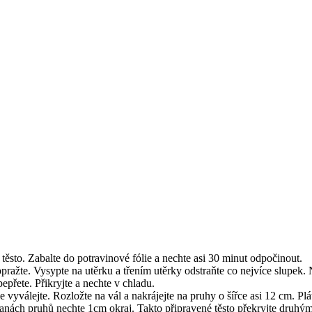
 těsto. Zabalte do potravinové fólie a nechte asi 30 minut odpočinout.
opražte. Vysypte na utěrku a třením utěrky odstraňte co nejvíce slupek
pepřete. Přikryjte a nechte v chladu.
vyválejte. Rozložte na vál a nakrájejte na pruhy o šířce asi 12 cm. Plá
ranách pruhů nechte 1cm okraj. Takto připravené těsto překryjte druhým